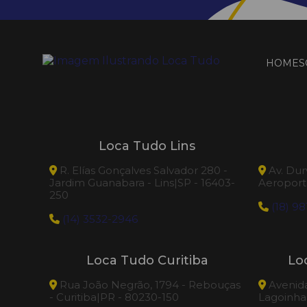
HOME
S
Loca Tudo Lins
R. Elías Gonçalves Salvador 280 -
Av. Dur
Jardim Guanabara - Lins|SP - 16403-
Aeroporto
250
(18) 98
(14) 3532-2946
Loca Tudo Curitiba
Lo
Rua João Negrão, 1794 - Rebouças
Avenida 
- Curitiba|PR - 80230-150
Lagoinhas