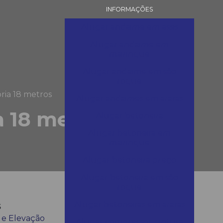
INFORMAÇÕES
Alugar andaime em assis
Alugar andaime em
mairinque
Alugar andaime em são
roque
ria 18 metros
Alugar andaimes em araras
a 18 metros
Alugar betoneira
Alugar betoneira em
mairinque
Alugar betoneira preço
Alugar betoneira em são
roque
s
Alugar betoneiras em araras
 e Elevação
Alugar compressor pintura