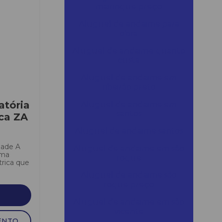
mairinque preço
Aluguel de andaime para
obra
Aluguel de andaime quanto
custa
Aluguel de andaime em
ribeirão preto
atória
Aluguel de andaime em
santos
ica ZA
Aluguel de andaime santos
dade A
Aluguel de andaime em são
uma
roque
trica que
Aluguel de andaime são
roque preço
Aluguel de andaime em são
vicente
ENTO