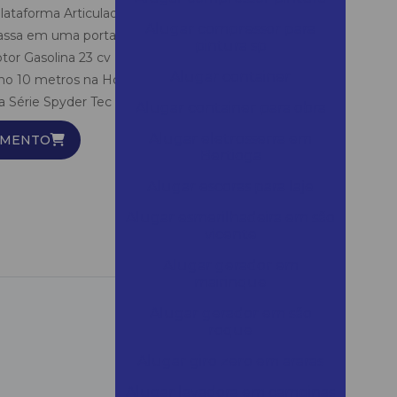
Plataforma Articulada Híbrida ( combustão + bateria ) -
Alugar compressor para
 Passa em uma porta Padrão - Excelente
pintura sp
tor Gasolina 23 cv + Alimentação a Bateria -
Alugar container
ho 10 metros na Horizontal e 18 metros na vertical As
 Série Spyder Tec são ideais...
Alugar container para obra
Alugar eletrosserra em
AMENTO
Bertioga
Alugar escoras para laje
Alugar esmerilhadeira em são
vicente
Alugar gerador em
mairinque
Alugar gerador em são
roque
Alugar giro zero em araras
Alugar lavadora em campinas