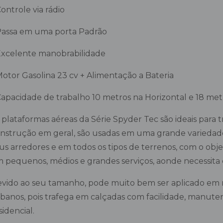
Controle via rádio
Passa em uma porta Padrão
Excelente manobrabilidade
Motor Gasolina 23 cv + Alimentação a Bateria
Capacidade de trabalho 10 metros na Horizontal e 18 metr
 plataformas aéreas da Série Spyder Tec são ideais para t
nstrução em geral, são usadas em uma grande variedade
us arredores e em todos os tipos de terrenos, com o objet
 pequenos, médios e grandes serviços, aonde necessita d
vido ao seu tamanho, pode muito bem ser aplicado em
banos, pois trafega em calçadas com facilidade, manutenç
sidencial.