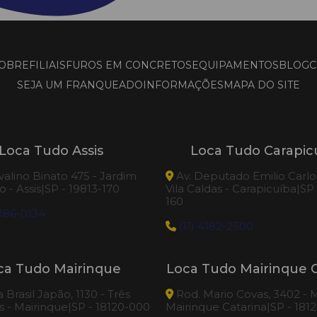
OBRE
FILIAIS
FUROS EM CONCRETOS
EQUIPAMENTOS
BLOG
C
SEJA UM FRANQUEADO
INFORMAÇÕES
MAPA DO SITE
Loca Tudo Assis
Loca Tudo Carapic
valino Binato 475 - Jardim
Av. Deputado Emilio Carlos
 - Assis|SP - 19813-170
Vila Caldas - Carapicuíba|SP
160
186-0134
(11) 4182-2500
ca Tudo Mairinque
Loca Tudo Mairinque C
Brasil Japão, 1130 - Três
Rod. Mario Covas, 3402 - M
 - Mairinque|SP - 18120-000
Mairinque Catarina|SP - 181