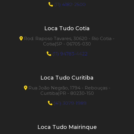
(11) 4182-2500
Loca Tudo Cotia
Rod. Raposo Tavares, 30620 - Rio Cotia -
Cotia|SP - 06705-030
(11) 94783-4422
Loca Tudo Curitiba
Rua João Negrão, 1794 - Rebouças -
Curitiba|PR - 80230-150
(41) 3079-1989
Loca Tudo Mairinque