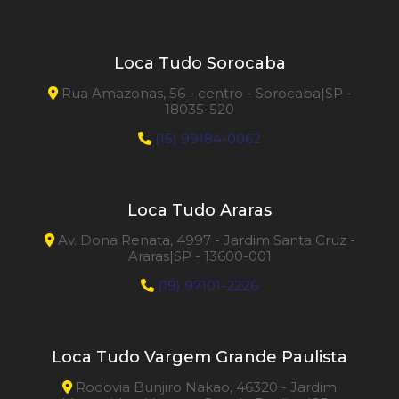
Loca Tudo Sorocaba
Rua Amazonas, 56 - centro - Sorocaba|SP -
18035-520
(15) 99184-0062
Loca Tudo Araras
Av. Dona Renata, 4997 - Jardim Santa Cruz -
Araras|SP - 13600-001
(19) 97101-2226
Loca Tudo Vargem Grande Paulista
Rodovia Bunjiro Nakao, 46320 - Jardim