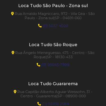
Loca Tudo São Paulo - Zona sul
Rua Arnaldo Magniccaro, 972 - Vila Gea - São
Paulo - Zona sul|SP - 04691-060
(11) 5632-4000
Loca Tudo São Roque
Rua Ângelo Meneguesso, 475 - Centro - São
Roque|SP - 18130-433
(11) 93043-7998
Loca Tudo Guararema
Rua Capitão Alberto Aguiar Weissohn, 31 -
Centro - Guararema|SP - 08900-000
(11) 93931-2584