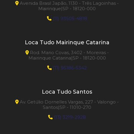
Avenida Brasil Japão, 1130 - Três Lagoinhas -
Mairinque|SP - 18120-000
(11) 93505-4818
Loca Tudo Mairinque Catarina
Rod. Mario Covas, 3402 - Moreiras -
Mairinque Catarina|SP - 18120-000
(11) 95186-5342
Loca Tudo Santos
Av. Getúlio Dornelles Vargas, 227 - Valongo -
Santos|SP - 11010-270
(13) 3219-2928