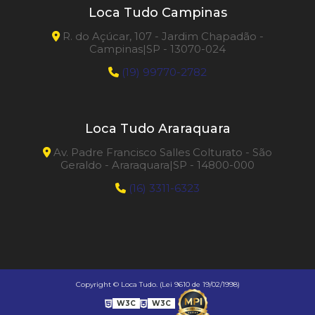
Loca Tudo Campinas
R. do Açúcar, 107 - Jardim Chapadão -
Campinas|SP - 13070-024
(19) 99770-2782
Loca Tudo Araraquara
Av. Padre Francisco Salles Colturato - São
Geraldo - Araraquara|SP - 14800-000
(16) 3311-6323
Copyright © Loca Tudo. (Lei 9610 de 19/02/1998)
W3C
W3C