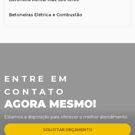
Betoneiras Elétrica e Combustão
Carrinho Puxador para Betoneiras
Cortador de parede manual
Cortadora de Asfalto
Desbastadora de Concreto P/ Parede Hilti
ENTRE EM
CONTATO
Disco Diamantado 350 ou 450 MM
AGORA MESMO!
Fresadora / Escarificadora
Estamos a disposição para oferecer o melhor atendimento
Insertos Diamantados
SOLICITAR ORÇAMENTO