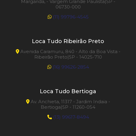
Margarida, - Vargem Grande Paulista|SP -
06730-000
(11) 99796-4545
Loca Tudo Ribeirão Preto
Avenida Caramuru, 840 - Alto da Boa Vista -
Ribeirão Preto|SP - 14025-710
(16) 99626-2854
Loca Tudo Bertioga
Av. Anchieta, 11317 - Jardim Indaia -
Bertioga|SP - 11260-054
(13) 99617-8494