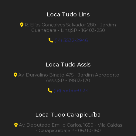
Loca Tudo Lins
R. Elías Gonçalves Salvador 280 - Jardim
Guanabara - Lins|SP - 16403-250
(14) 3532-2946
Loca Tudo Assis
Av. Durvalino Binato 475 - Jardim Aeroporto -
Assis|SP - 19813-170
(18) 98186-0134
Loca Tudo Carapicuíba
Av. Deputado Emilio Carlos, 1650 - Vila Caldas
- Carapicuíba|SP - 06310-160