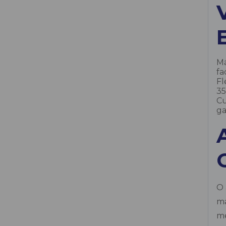
Cortador de parede manual
Cortadora de Asfalto
Má
Desbastadora de Concreto P/ Parede
fa
Hilti
Fl
3
Cu
Disco Diamantado 350 ou 450 MM
ga
Fresadora / Escarificadora
Insertos Diamantados
Misturador de Argamassa
O 
ma
Politriz de concreto
me