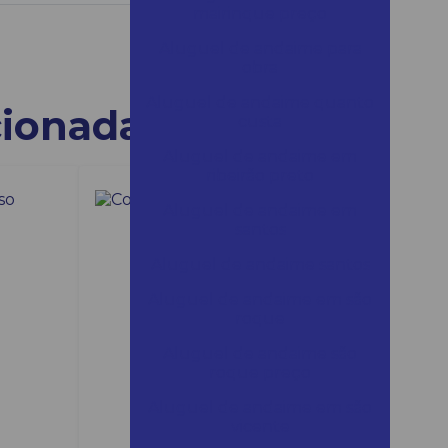
mairinque preço
Aluguel de andaime para
obra
Aluguel de andaime quanto
cionadas
custa
Aluguel de andaime em
ribeirão preto
Aluguel de andaime em
santos
Aluguel de andaime santos
Aluguel de andaime em são
roque
Aluguel de andaime são
roque preço
Aluguel de andaime em são
vicente