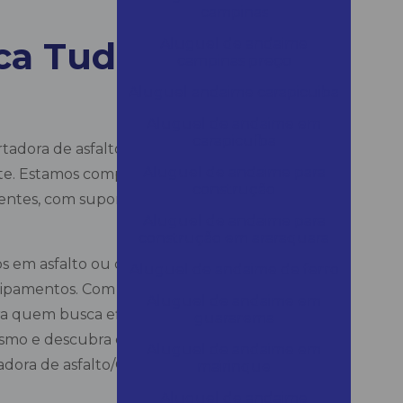
campinas
ca Tudo
Aluguel de andaime
campinas preço
Aluguel andaime carapicuiba
Aluguel de andaime em
carapicuíba
dora de asfalto/Clipper significa optar por
Aluguel de andaime para
ente. Estamos comprometidos em fornecer
construção
ntes, com suporte técnico especializado e
Aluguel de andaime para
construção em araraquara
os em asfalto ou concreto, considere o
Aluguel de andaime de ferro
uipamentos. Com nossa tecnologia avançada
Aluguel de andaime em
ara quem busca eficiência, desempenho e o
guararema
esmo e descubra como podemos ajudar a
Aluguel de andaime em
dora de asfalto/Clipper.
mairinque
Aluguel de andaime