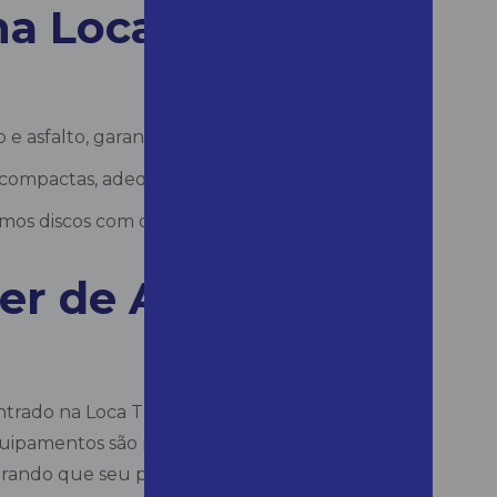
na Loca Tudo
Aluguel de andaime 1x1
Aluguel andaime 24 horas
Aluguel de andaime em
araçariguama
 e asfalto, garantindo cortes precisos com
Aluguel de andaime
araçariguama preço
 compactas, adequadas para discos de
Aluguel de andaime em
demos discos com o menor preço do mercado
araraquara
Aluguel de andaime em assis
er de Alta
Aluguel de andaime assis
preço
Aluguel de andaime em
bertioga
contrado na Loca Tudo Equipamentos. Com o
Aluguel de andaime bertioga
uipamentos são projetados para oferecer o
preço
ando que seu projeto seja realizado com a
Aluguel de andaime em