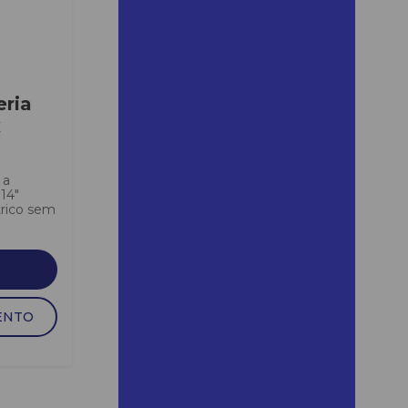
Aluguel de andaimes em
cotia
Aluguel de andaimes em
cotia sp
eria
Aluguel de andaimes jandira
x
Aluguel de andaimes lins
Aluguel de andaimes lins
 a
preço
14″
trico sem
Aluguel de andaimes
mairinque
Aluguel de andaimes osasco
Aluguel de andaimes praia
ENTO
grande sp
Aluguel de andaimes
santana de parnaiba
Aluguel de andaimes santo