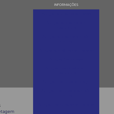
INFORMAÇÕES
Alugar andaime em assis
Alugar andaime em
mairinque
Alugar andaime em são
roque
Alugar andaimes em araras
Alugar betoneira
Alugar betoneira em
mairinque
Alugar betoneira preço
Alugar betoneira em são
roque
s
Alugar betoneiras em araras
etagem
Alugar compressor pintura