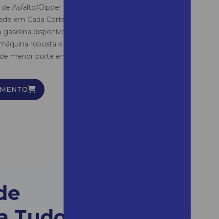
 de Asfalto/Clipper na Loca Tudo Equipamentos:
Alugar compressor para
lidade em Cada Corte Descubra a cortadora de
pintura sp
gasolina disponível para aluguel na Loca Tudo
Alugar container
áquina robusta e prática é a escolha ideal para
de menor porte em concreto ou asfalto,
Alugar container para obra
Alugar eletrosserra em
Bertioga
AMENTO
Alugar escoras para laje
Alugar esmerilhadeira em são
vicente
Alugar gerador em
mairinque
Alugar gerador em são
roque
de
Alugar giro zero em araras
ca Tudo
Alugar lavadora em campinas