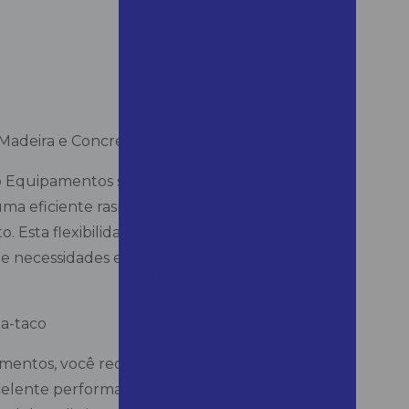
Alugar lixadeira de parede
em campinas
Alugar máquina raspa taco
em guarujá
Alugar martelete em
e Madeira e Concreto
mairinque
Alugar martelete rompedor
do Equipamentos se destaca ao oferecer um
em assis
a eficiente raspa-taco para pisos de
Alugar martelete em são
. Esta flexibilidade garante que nosso
roque
de necessidades em projetos de renovação e
Alugar motosserra a bateria
em bertioga
Alugar motosserra em
pa-taco
mairinque
pamentos, você recebe uma máquina que não
Alugar roçadeira em são
celente performance na preparação e
roque