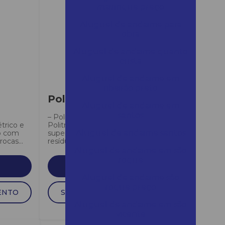
mairinque preço
Aluguel de andaime para
obra
Aluguel de andaime quanto
custa
Aluguel de andaime em
ribeirão preto
Politriz PG 400
Aluguel de andaime em
santos
– Politriz Husqvarna PG 400: –
trico e
Politriz para preparação de
Aluguel de andaime santos
do com
superfície e alisamento de
ocas...
resíduos aderentes...
Aluguel de andaime em são
roque
SAIBA MAIS
Aluguel de andaime são
roque preço
ENTO
SOLICITAR ORÇAMENTO
Aluguel de andaime em são
vicente