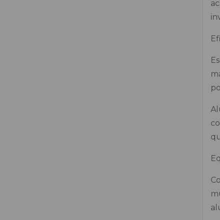
ac
in
Cortador de parede manual
Ef
Cortadora de Asfalto
Es
Desbastadora de Concreto P/ Parede
má
Hilti
po
Disco Diamantado 350 ou 450 MM
Al
co
Fresadora / Escarificadora
qu
Insertos Diamantados
Eq
Misturador de Argamassa
Co
mú
Politriz de concreto
al