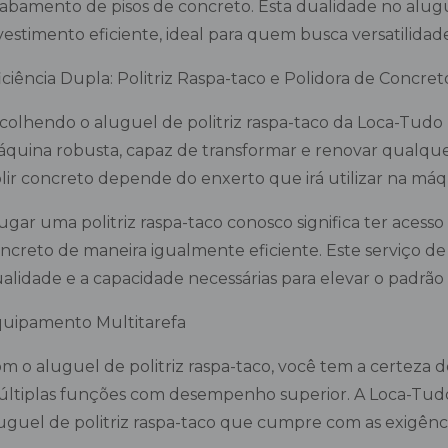
abamento de pisos de concreto. Esta dualidade no alugu
vestimento eficiente, ideal para quem busca versatilidade 
iciência Dupla: Politriz Raspa-taco e Polidora de Concret
colhendo o aluguel de politriz raspa-taco da Loca-Tud
quina robusta, capaz de transformar e renovar qualquer
lir concreto depende do enxerto que irá utilizar na máq
ugar uma politriz raspa-taco conosco significa ter ace
ncreto de maneira igualmente eficiente. Este serviço de 
alidade e a capacidade necessárias para elevar o padr
uipamento Multitarefa
m o aluguel de politriz raspa-taco, você tem a certeza
ltiplas funções com desempenho superior. A Loca-Tud
uguel de politriz raspa-taco que cumpre com as exigência