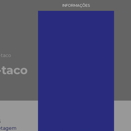
INFORMAÇÕES
Alugar andaime em assis
Alugar andaime em
mairinque
Alugar andaime em são
roque
-taco
Alugar andaimes em araras
-taco
Alugar betoneira
Alugar betoneira em
mairinque
Alugar betoneira preço
Alugar betoneira em são
roque
s
Alugar betoneiras em araras
etagem
Alugar compressor pintura