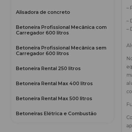
– 
Alisadora de concreto
– 
Betoneira Profissional Mecânica com
– 
Carregador 600 litros
Al
Betoneira Profissional Mecânica sem
Carregador 600 litros
No
eq
Betoneira Rental 250 litros
ma
al
Betoneira Rental Max 400 litros
co
Betoneira Rental Max 500 litros
Fu
Betoneiras Elétrica e Combustão
Co
ap
Carrinho Puxador para Betoneiras