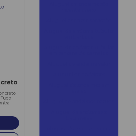
Aluguel de andaime são
vicente preço
Aluguel andaime sorocaba
Aluguel de andaime tubular
em bertioga
Aluguel de andaime tubular
em santana de parnaíba
Aluguel de andaime valor
Aluguel de andaimes
ncreto
Aluguel de andaimes em
araras
concreto
-Tudo
Aluguel de andaimes barueri
ntra
Aluguel de andaimes e
betoneiras
Aluguel de andaimes cotia