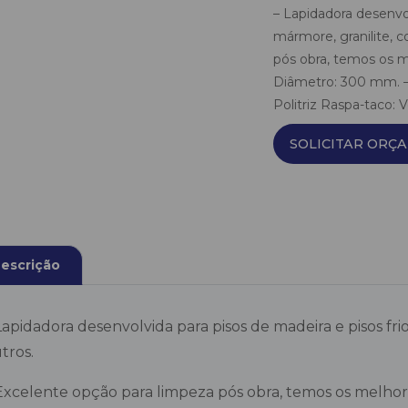
– Lapidadora desenvo
mármore, granilite, c
pós obra, temos os m
Diâmetro: 300 mm. – 
Politriz Raspa-taco: V
SOLICITAR ORÇ
escrição
Lapidadora desenvolvida para pisos de madeira e pisos fr
tros.
Excelente opção para limpeza pós obra, temos os melhor