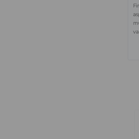
Politriz de concreto raspa-taco
Fi
as
Politriz PG 400
mu
va
Vibrador de concreto
Vibrador de concreto a gasolina
Vibrador de concreto portátil