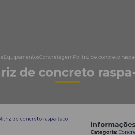
e
Equipamentos
Concretagem
Politriz de concreto raspa
triz de concreto raspa
Informaçõe
Categoria:
Concr