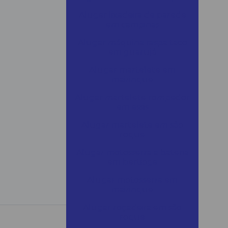
Alugar lixadeira de parede
em campinas
Alugar máquina raspa taco
em guarujá
Alugar martelete em
mairinque
Alugar martelete rompedor
em assis
Alugar martelete em são
roque
Alugar motosserra a bateria
em bertioga
Alugar motosserra em
mairinque
Alugar roçadeira em são
roque