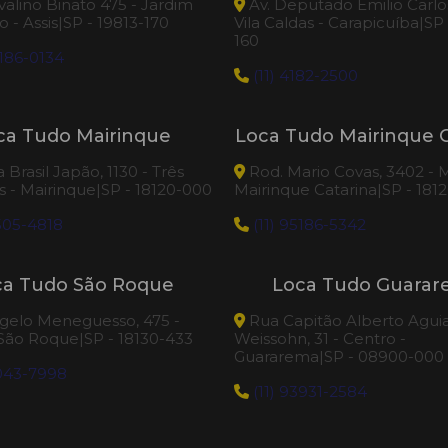
valino Binato 475 - Jardim
Av. Deputado Emilio Carlos
 - Assis|SP - 19813-170
Vila Caldas - Carapicuíba|SP
160
186-0134
(11) 4182-2500
ca Tudo Mairinque
Loca Tudo Mairinque C
Brasil Japão, 1130 - Três
Rod. Mario Covas, 3402 - M
 - Mairinque|SP - 18120-000
Mairinque Catarina|SP - 181
505-4818
(11) 95186-5342
ca Tudo São Roque
Loca Tudo Guara
elo Meneguesso, 475 -
Rua Capitão Alberto Agui
 São Roque|SP - 18130-433
Weissohn, 31 - Centro -
Guararema|SP - 08900-000
3043-7998
(11) 93931-2584