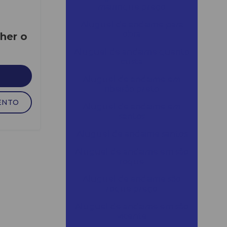
mairinque preço
Aluguel de andaime para
obra
her o
Aluguel de andaime quanto
custa
Aluguel de andaime em
ribeirão preto
ENTO
Aluguel de andaime em
santos
Aluguel de andaime santos
Aluguel de andaime em são
roque
Aluguel de andaime são
roque preço
Aluguel de andaime em são
vicente