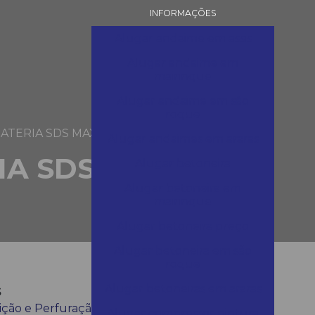
INFORMAÇÕES
Alugar andaime em assis
Alugar andaime em
mairinque
Alugar andaime em são
roque
ATERIA SDS MAX
Alugar andaimes em araras
IA SDS MAX
Alugar betoneira
Alugar betoneira em
mairinque
Alugar betoneira preço
Alugar betoneira em são
roque
s
Alugar betoneiras em araras
ção e Perfuração
Alugar compressor pintura