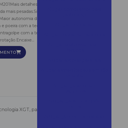
1Mais detalhesProjetada com a tecnologia XGT,
Alugar compressor para
inda mais pesadas.Sistema AWS, conexão wireless
pintura sp
.Maior autonomia da bateria com o motor
Alugar container
 e poeira com a tecnologia XPT.Sistema antivibração
ntragolpe com a tecnologia AFT.Dois modos
Alugar container para obra
otação.Encaixe...
Alugar eletrosserra em
Bertioga
AMENTO
Alugar escoras para laje
Alugar esmerilhadeira em são
vicente
Alugar gerador em
mairinque
Alugar gerador em são
roque
logia XGT, para as aplicações ainda mais
Alugar giro zero em araras
Alugar lavadora em campinas