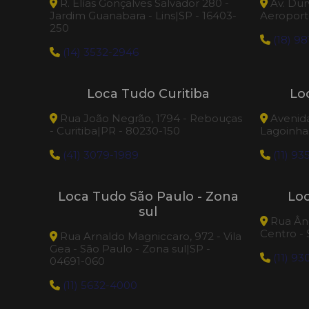
R. Elías Gonçalves Salvador 280 -
Av. Dur
Jardim Guanabara - Lins|SP - 16403-
Aeroporto
250
(18) 98
(14) 3532-2946
Loca Tudo Curitiba
Lo
Rua João Negrão, 1794 - Rebouças
Avenida 
- Curitiba|PR - 80230-150
Lagoinhas
(41) 3079-1989
(11) 93
Loca Tudo São Paulo - Zona
Lo
sul
Rua Âng
Centro -
Rua Arnaldo Magniccaro, 972 - Vila
Gea - São Paulo - Zona sul|SP -
(11) 9
04691-060
(11) 5632-4000