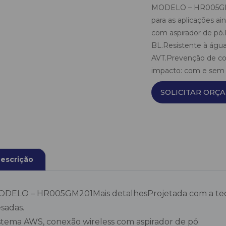
MODELO – HR005GM20
para as aplicações a
com aspirador de pó
BL.Resistente à água
AVT.Prevenção de co
impacto: com e sem r
SOLICITAR ORÇ
escrição
DELO – HR005GM201Mais detalhesProjetada com a tecno
sadas.
stema AWS, conexão wireless com aspirador de pó.