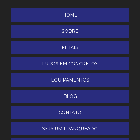
Máquinas a Bateria
HOME
Mini Escavadeira / Carregadeira
SOBRE
Outros
FILIAIS
Plataformas Elevatórias
FUROS EM CONCRETOS
Produtos de limpeza
EQUIPAMENTOS
Tintas
BLOG
Aluguel de Caçamba de 4m³
CONTATO
SEJA UM FRANQUEADO