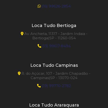
(16) 99626-2854
Loca Tudo Bertioga
Av. Anchieta, 11317 - Jardim Indaia -
Bertioga|SP - 11260-054
(13) 99617-8494
Loca Tudo Campinas
R. do Açúcar, 107 - Jardim Chapadão -
Campinas|SP - 13070-024
(19) 99770-2782
Loca Tudo Araraquara