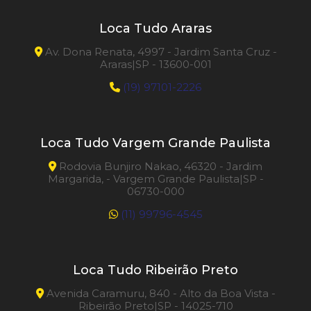
Loca Tudo Araras
Av. Dona Renata, 4997 - Jardim Santa Cruz -
Araras|SP - 13600-001
(19) 97101-2226
Loca Tudo Vargem Grande Paulista
Rodovia Bunjiro Nakao, 46320 - Jardim
Margarida, - Vargem Grande Paulista|SP -
06730-000
(11) 99796-4545
Loca Tudo Ribeirão Preto
Avenida Caramuru, 840 - Alto da Boa Vista -
Ribeirão Preto|SP - 14025-710