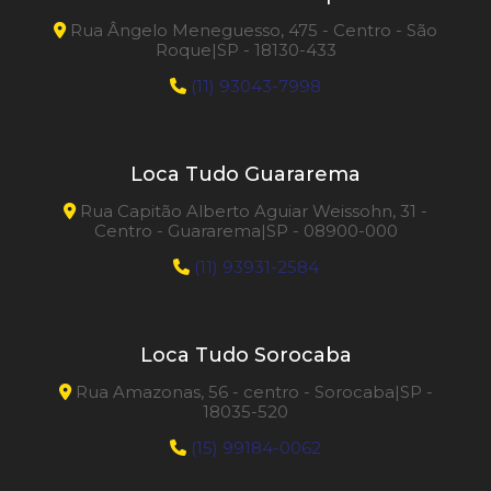
Rua Ângelo Meneguesso, 475 - Centro - São
Roque|SP - 18130-433
(11) 93043-7998
Loca Tudo Guararema
Rua Capitão Alberto Aguiar Weissohn, 31 -
Centro - Guararema|SP - 08900-000
(11) 93931-2584
Loca Tudo Sorocaba
Rua Amazonas, 56 - centro - Sorocaba|SP -
18035-520
(15) 99184-0062