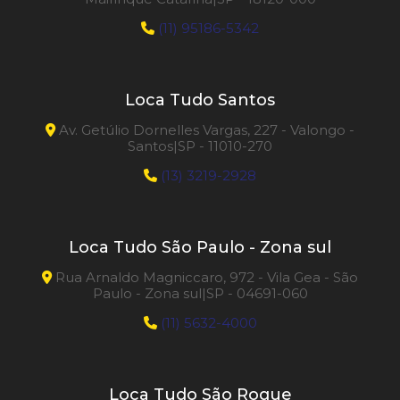
(11) 95186-5342
Loca Tudo Santos
Av. Getúlio Dornelles Vargas, 227 - Valongo -
Santos|SP - 11010-270
(13) 3219-2928
Loca Tudo São Paulo - Zona sul
Rua Arnaldo Magniccaro, 972 - Vila Gea - São
Paulo - Zona sul|SP - 04691-060
(11) 5632-4000
Loca Tudo São Roque