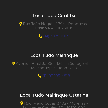
Loca Tudo Curitiba
Rua João Negrão, 1794 - Rebouças -
Curitiba|PR - 80230-150
(41) 3079-1989
Loca Tudo Mairinque
Avenida Brasil Japão, 1130 - Três Lagoinhas -
Mairinque|SP - 18120-000
(11) 93505-4818
Loca Tudo Mairinque Catarina
Rod. Mario Covas, 3402 - Moreiras -
Mairinque Catarina|SP - 18120-000