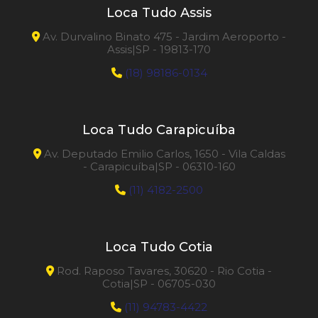
Loca Tudo Assis
Av. Durvalino Binato 475 - Jardim Aeroporto -
Assis|SP - 19813-170
(18) 98186-0134
Loca Tudo Carapicuíba
Av. Deputado Emilio Carlos, 1650 - Vila Caldas
- Carapicuíba|SP - 06310-160
(11) 4182-2500
Loca Tudo Cotia
Rod. Raposo Tavares, 30620 - Rio Cotia -
Cotia|SP - 06705-030
(11) 94783-4422