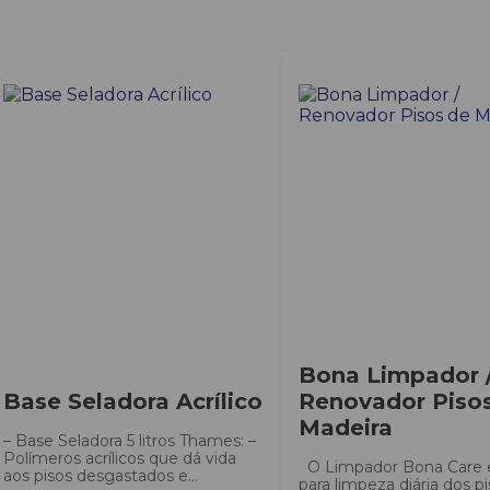
Bona Limpador 
Base Seladora Acrílico
Renovador Piso
Madeira
– Base Seladora 5 litros Thames: –
Polímeros acrílicos que dá vida
O Limpador Bona Care é
aos pisos desgastados e...
para limpeza diária dos p