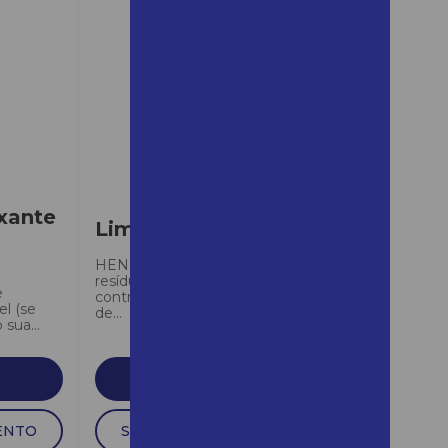
mairinque preço
Aluguel de andaime para
obra
Aluguel de andaime quanto
custa
Aluguel de andaime em
ribeirão preto
Aluguel de andaime em
xante
Limpa Inox
santos
Aluguel de andaime santos
HENLAU LIMPA INOX não deixa
resíduo, tem volume de espuma
e
controlada, evitando o trabalho
Aluguel de andaime em são
el (se
de...
roque
 sua...
Aluguel de andaime são
roque preço
SAIBA MAIS
Aluguel de andaime em são
vicente
ENTO
SOLICITAR ORÇAMENTO