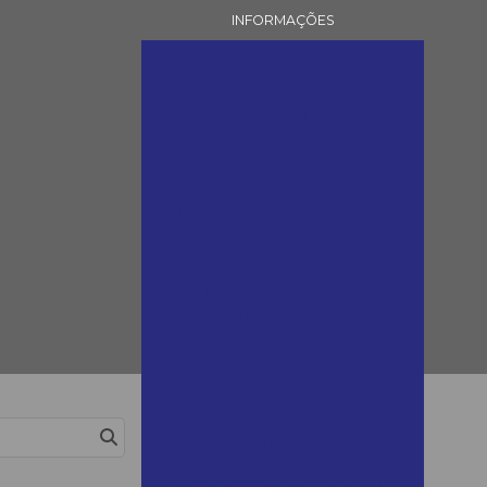
INFORMAÇÕES
Alugar andaime em assis
Alugar andaime em
mairinque
Alugar andaime em são
roque
Alugar andaimes em araras
Alugar betoneira
Alugar betoneira em
mairinque
Alugar betoneira preço
Alugar betoneira em são
roque
Exibir
Por página
Alugar betoneiras em araras
Alugar compressor pintura