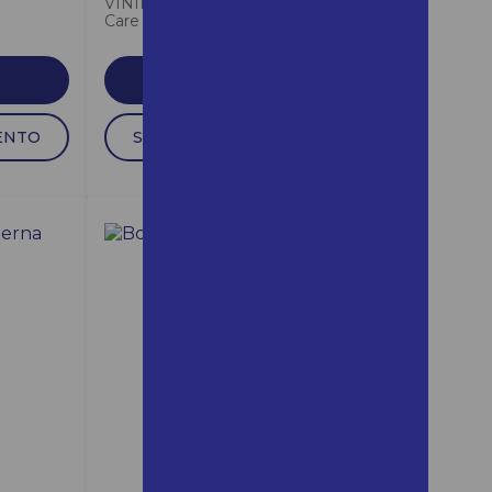
VINÍLICOS O Limpador Bona
Care Piso Frio é ideal...
Alugar lixadeira de parede
em campinas
SAIBA MAIS
Alugar máquina raspa taco
em guarujá
ENTO
SOLICITAR ORÇAMENTO
Alugar martelete em
mairinque
Alugar martelete rompedor
em assis
Alugar martelete em são
roque
Alugar motosserra a bateria
em bertioga
Alugar motosserra em
mairinque
Alugar roçadeira em são
roque