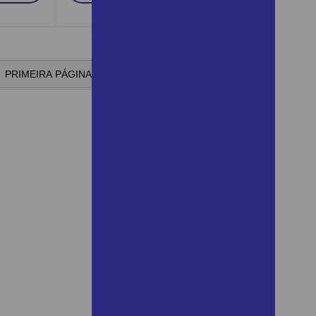
Aluguel de andaime são
vicente preço
Aluguel andaime sorocaba
Aluguel de andaime tubular
PRIMEIRA PÁGINA
1
2
ÚLTIMA PÁGINA
em bertioga
Aluguel de andaime tubular
em santana de parnaíba
Aluguel de andaime valor
Aluguel de andaimes
Aluguel de andaimes em
araras
Aluguel de andaimes barueri
Aluguel de andaimes e
betoneiras
Aluguel de andaimes cotia