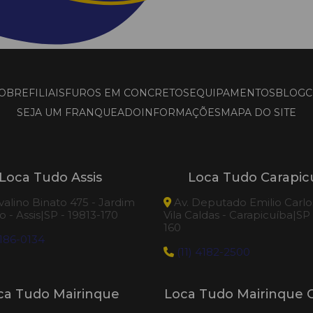
OBRE
FILIAIS
FUROS EM CONCRETOS
EQUIPAMENTOS
BLOG
C
SEJA UM FRANQUEADO
INFORMAÇÕES
MAPA DO SITE
Loca Tudo Assis
Loca Tudo Carapic
valino Binato 475 - Jardim
Av. Deputado Emilio Carlos
 - Assis|SP - 19813-170
Vila Caldas - Carapicuíba|SP
160
186-0134
(11) 4182-2500
ca Tudo Mairinque
Loca Tudo Mairinque C