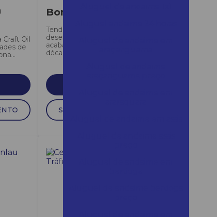
Aluguel de andaime 1x1
a
Bona Primers
Aluguel andaime 24 horas
Tendo sido pioneira no
desenvolvimento de
Craft Oil
Aluguel de andaime em
acabamentos à base de água na
dades de
araçariguama
década de 1970,...
na...
Aluguel de andaime
araçariguama preço
SAIBA MAIS
Aluguel de andaime em
araraquara
ENTO
SOLICITAR ORÇAMENTO
Aluguel de andaime em assis
Aluguel de andaime assis
preço
Aluguel de andaime em
bertioga
Aluguel de andaime bertioga
preço
Aluguel de andaime em