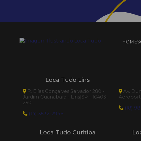
HOME
S
Loca Tudo Lins
R. Elías Gonçalves Salvador 280 -
Av. Dur
Jardim Guanabara - Lins|SP - 16403-
Aeroporto
250
(18) 98
(14) 3532-2946
Loca Tudo Curitiba
Lo