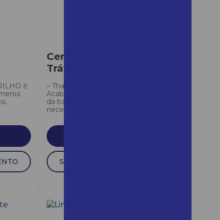
campinas
Aluguel de andaime
campinas preço
Aluguel andaime carapicuiba
Cera Sistema Uhs Alto
Tráfego
Aluguel de andaime em
carapicuíba
RILHO é
– Thames Platinum (2×1 UHS) –
ímeros
Acabamento que dispensa o uso
Aluguel de andaime para
is.
da base. Atende as
construção
necessidades...
Aluguel de andaime para
construção em araraquara
SAIBA MAIS
Aluguel de andaime de ferro
ENTO
SOLICITAR ORÇAMENTO
Aluguel de andaime em
guararema
Aluguel de andaime em
mairinque
Aluguel de andaime