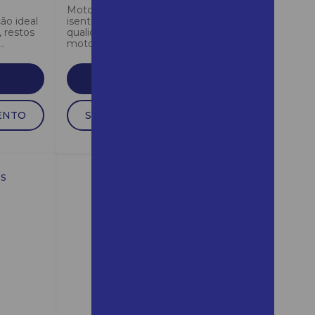
Aluguel de andaime são
Motocompressor odontológico
ão ideal
isento de óleo, eficiência e
vicente preço
 restos
qualidade do ar. A nova linha de
..
motocompressor...
Aluguel andaime sorocaba
Aluguel de andaime tubular
SAIBA MAIS
em bertioga
Aluguel de andaime tubular
ENTO
SOLICITAR ORÇAMENTO
em santana de parnaíba
Aluguel de andaime valor
Aluguel de andaimes
Aluguel de andaimes em
araras
Aluguel de andaimes barueri
Aluguel de andaimes e
betoneiras
Aluguel de andaimes cotia