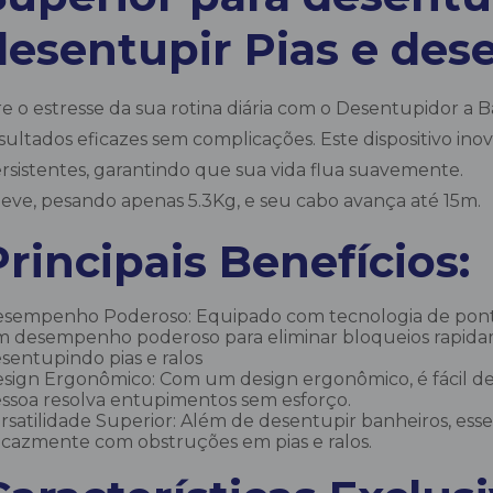
desentupir Pias e des
re o estresse da sua rotina diária com o Desentupidor a 
sultados eficazes sem complicações. Este dispositivo in
rsistentes, garantindo que sua vida flua suavemente.
leve, pesando apenas 5.3Kg, e seu cabo avança até 15m.
Principais Benefícios:
sempenho Poderoso: Equipado com tecnologia de ponta
 desempenho poderoso para eliminar bloqueios rapid
sentupindo pias e ralos
sign Ergonômico: Com um design ergonômico, é fácil d
ssoa resolva entupimentos sem esforço.
rsatilidade Superior: Além de desentupir banheiros, esse 
icazmente com obstruções em pias e ralos.