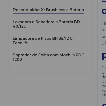
Desentupidor Xr Brushless a Bateria
Lavadora e Secadora a Bateria BD
Ti
40/12c
re
pe
Limpadora de Pisos BR 35/12 C
Facelift
É 
Soprador de Folha com Mochila PDC
1200
De
um
de
De
pe
Ve
ef