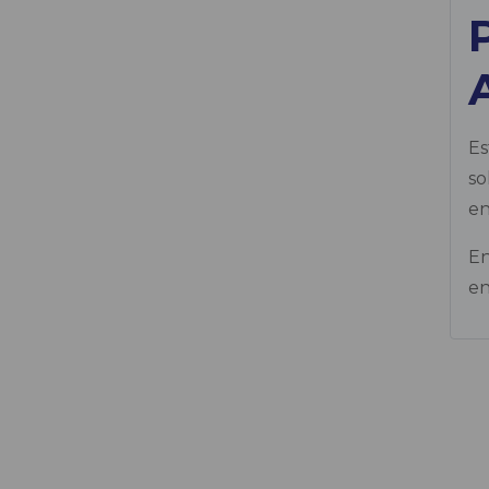
Es
so
en
En
en