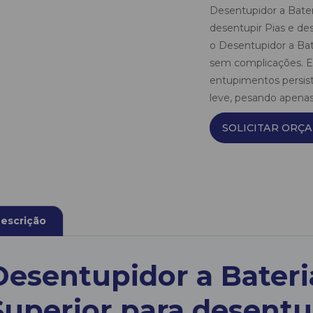
Desentupidor a Bater
desentupir Pias e des
o Desentupidor a Bate
sem complicações. Es
entupimentos persist
leve, pesando apenas 
SOLICITAR ORÇ
escrição
Desentupidor a Bater
Superior para desentu