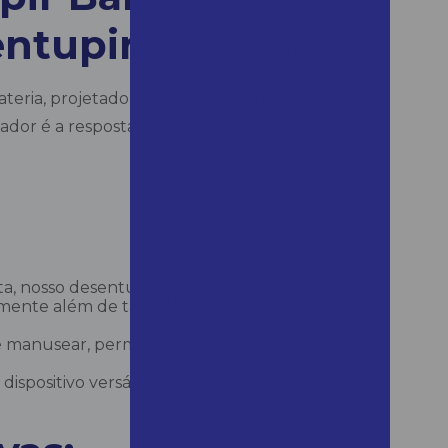
entupir Ralos
Alugar lixadeira de parede
em campinas
Alugar máquina raspa taco
Bateria, projetado para proporcionar
em guarujá
ovador é a resposta para entupimentos
Alugar martelete em
mairinque
Alugar martelete rompedor
em assis
Alugar martelete em são
roque
, nosso desentupidor de banheiro oferece
Alugar motosserra a bateria
amente além de também funcionar
em bertioga
e manusear, permitindo que qualquer
Alugar motosserra em
mairinque
dispositivo versátil também lida
Alugar roçadeira em são
roque