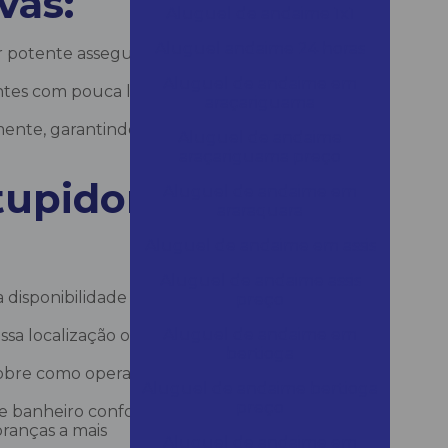
vas:
Aluguel de andaime 1x1
Aluguel andaime 24 horas
r potente assegura resultados rápidos e
Aluguel de andaime em
es com pouca luz, graças ao indicador LED
araçariguama
amente, garantindo uma operação tranquila
Aluguel de andaime
araçariguama preço
upidor de
Aluguel de andaime em
araraquara
Aluguel de andaime em assis
Aluguel de andaime assis
a disponibilidade do desentupidor de
preço
Aluguel de andaime em
sa localização ou aproveite nosso serviço
bertioga
obre como operar o desentupidor para
Aluguel de andaime bertioga
preço
e banheiro conforme as instruções, o único
ranças a mais
Aluguel de andaime em