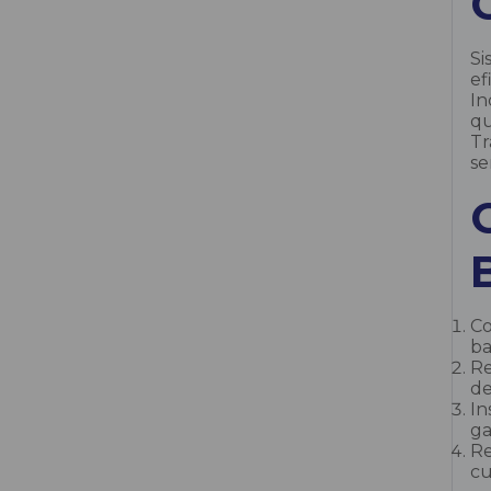
Si
ef
In
qu
Tr
se
Co
ba
Re
de
In
ga
Re
cu