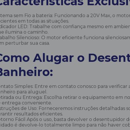
Características Exclusi
stema sem Fio a bateria: Funcionando a 20V Max, o moto
icientes em todas as situações.
dicador LED: Trabalhe com confiança mesmo em ambient
e ilumina o caminho.
abalho Silencioso: O motor eficiente funciona silencios
m perturbar sua casa.
Como Alugar o Desent
Banheiro:
ntato Simples: Entre em contato conosco para verificar 
nheiro para aluguel.
tirada ou Entrega: Escolha retirar o equipamento em nos
 entrega conveniente.
struções de Uso: Forneceremos instruções detalhadas s
rantir resultados eficientes.
torno Fácil Após o uso, basta devolver o desentupidor d
idado é devolve-lo totalmente limpo para não haver cob