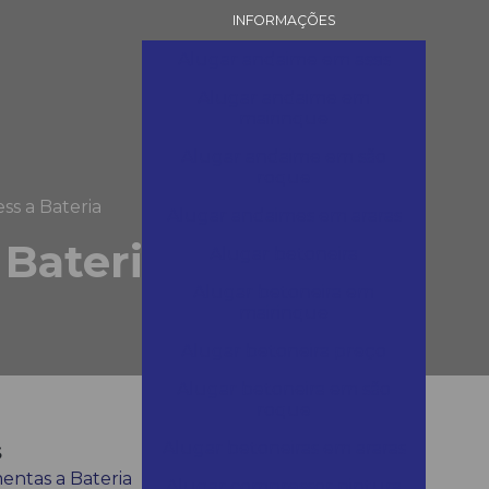
INFORMAÇÕES
Alugar andaime em assis
Alugar andaime em
mairinque
Alugar andaime em são
roque
ss a Bateria
Alugar andaimes em araras
 Bateria
Alugar betoneira
Alugar betoneira em
mairinque
Alugar betoneira preço
Alugar betoneira em são
roque
s
Alugar betoneiras em araras
entas a Bateria
Alugar compressor pintura