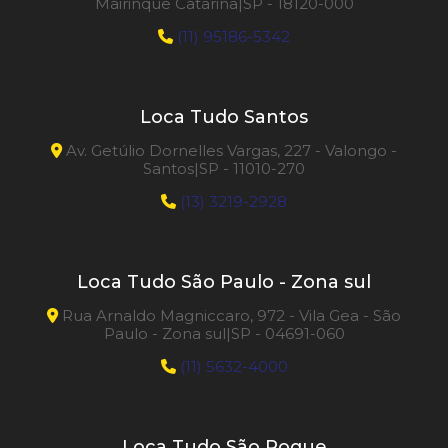
Mairinque Catarina|SP - 18120-000
(11) 95186-5342
Loca Tudo Santos
Av. Getúlio Dornelles Vargas, 227 - Valongo -
Santos|SP - 11010-270
(13) 3219-2928
Loca Tudo São Paulo - Zona sul
Rua Arnaldo Magniccaro, 972 - Vila Gea - São
Paulo - Zona sul|SP - 04691-060
(11) 5632-4000
Loca Tudo São Roque