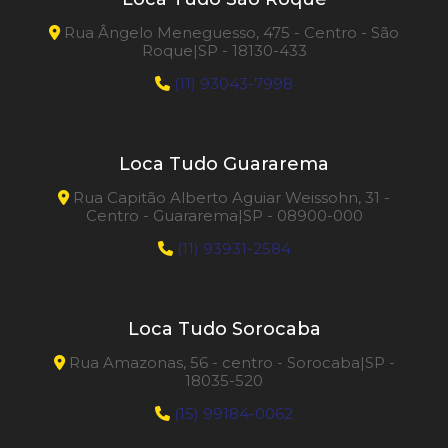
Rua Ângelo Meneguesso, 475 - Centro - São
Roque|SP - 18130-433
(11) 93043-7998
Loca Tudo Guararema
Rua Capitão Alberto Aguiar Weissohn, 31 -
Centro - Guararema|SP - 08900-000
(11) 93931-2584
Loca Tudo Sorocaba
Rua Amazonas, 56 - centro - Sorocaba|SP -
18035-520
(15) 99184-0062