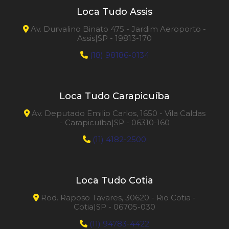
Loca Tudo Assis
Av. Durvalino Binato 475 - Jardim Aeroporto -
Assis|SP - 19813-170
(18) 98186-0134
Loca Tudo Carapicuíba
Av. Deputado Emilio Carlos, 1650 - Vila Caldas
- Carapicuíba|SP - 06310-160
(11) 4182-2500
Loca Tudo Cotia
Rod. Raposo Tavares, 30620 - Rio Cotia -
Cotia|SP - 06705-030
(11) 94783-4422