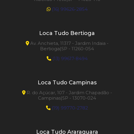
(16) 99626-2854
Loca Tudo Bertioga
Av. Anchieta, 11317 - Jardim Indaia -
Bertioga|SP - 11260-054
(13) 99617-8494
Loca Tudo Campinas
R. do Açúcar, 107 - Jardim Chapadão -
Campinas|SP - 13070-024
(19) 99770-2782
Loca Tudo Araraquara