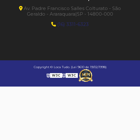
Av. Padre Francisco Salles Colturato - São
Geraldo - Araraquara|SP - 14800-000
(16) 3311-6323
Copyright © Loca Tudo. (Lei 9610 de 19/02/1998)
W3C
W3C