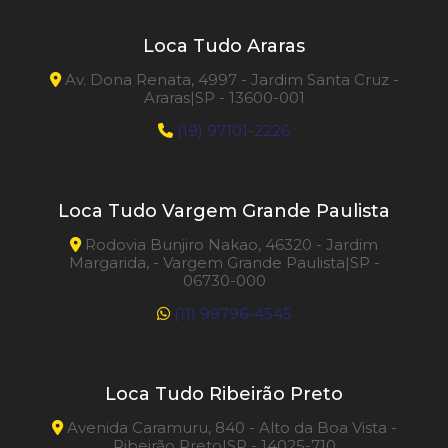
Loca Tudo Araras
Av. Dona Renata, 4997 - Jardim Santa Cruz -
Araras|SP - 13600-001
(19) 97101-2226
Loca Tudo Vargem Grande Paulista
Rodovia Bunjiro Nakao, 46320 - Jardim
Margarida, - Vargem Grande Paulista|SP -
06730-000
(11) 99796-4545
Loca Tudo Ribeirão Preto
Avenida Caramuru, 840 - Alto da Boa Vista -
Ribeirão Preto|SP - 14025-710