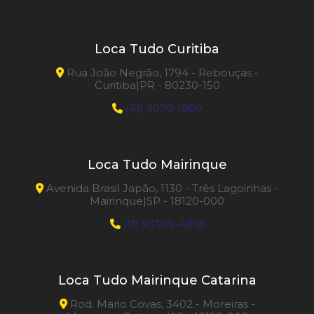
Loca Tudo Curitiba
Rua João Negrão, 1794 - Rebouças -
Curitiba|PR - 80230-150
(41) 3079-1989
Loca Tudo Mairinque
Avenida Brasil Japão, 1130 - Três Lagoinhas -
Mairinque|SP - 18120-000
(11) 93505-4818
Loca Tudo Mairinque Catarina
Rod. Mario Covas, 3402 - Moreiras -