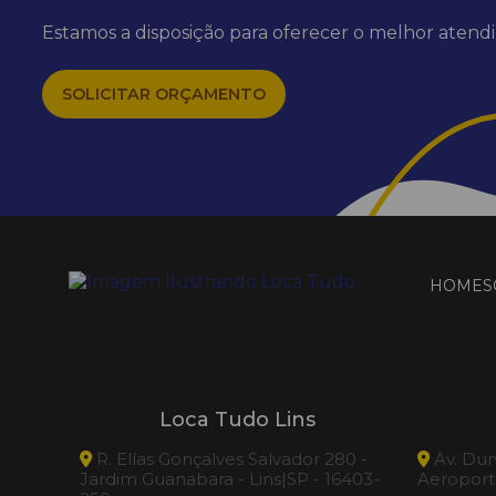
Estamos a disposição para oferecer o melhor aten
SOLICITAR ORÇAMENTO
HOME
S
Loca Tudo Lins
R. Elías Gonçalves Salvador 280 -
Av. Dur
Jardim Guanabara - Lins|SP - 16403-
Aeroporto