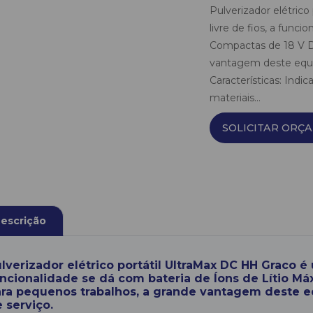
Pulverizador elétric
livre de fios, a func
Compactas de 18 V D
vantagem deste equip
Características: Indi
materiais...
SOLICITAR ORÇ
escrição
lverizador elétrico portátil UltraMax DC HH Graco é
ncionalidade se dá com bateria de Íons de Lítio M
ra pequenos trabalhos, a grande vantagem deste e
 serviço.