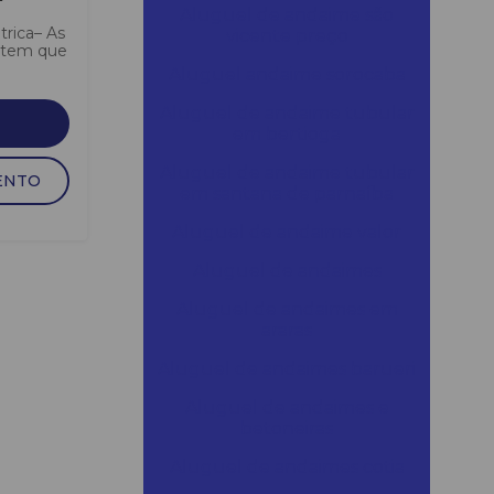
Aluguel de andaime são
trica– As
vicente preço
item que
Aluguel andaime sorocaba
Aluguel de andaime tubular
em bertioga
Aluguel de andaime tubular
ENTO
em santana de parnaíba
Aluguel de andaime valor
Aluguel de andaimes
Aluguel de andaimes em
araras
Aluguel de andaimes barueri
Aluguel de andaimes e
betoneiras
Aluguel de andaimes cotia