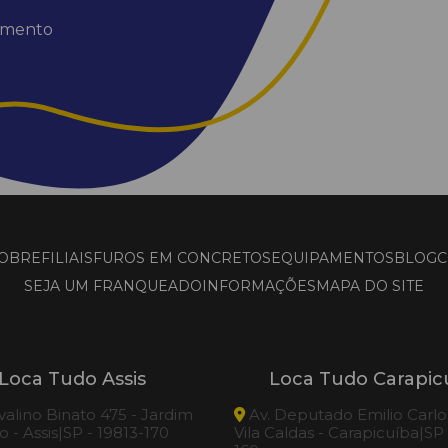
dimento
OBRE
FILIAIS
FUROS EM CONCRETOS
EQUIPAMENTOS
BLOG
C
SEJA UM FRANQUEADO
INFORMAÇÕES
MAPA DO SITE
Loca Tudo Assis
Loca Tudo Carapic
valino Binato 475 - Jardim
Av. Deputado Emilio Carlos
 - Assis|SP - 19813-170
Vila Caldas - Carapicuíba|SP