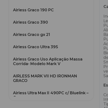
Ca
Airless Graco 190 PC
In
Le
Airless Graco 390
Pu
Al
Airless Graco gx 21
Ba
Pu
Ac
Airless Graco Ultra 395
Pu
Bi
de
Airless Graco Uso Aplicação Massa
Sm
Corrida- Modelo Mark V
Pr
ve
Sa
AIRLESS MARK VII HD IRONMAN
GRACO
Es
Airless Ultra Max II 490PC c/ Bluelink –
Co
Graco
In
Ti