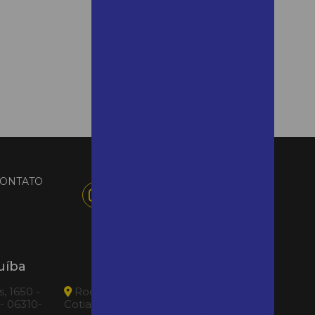
Aluguel de andaimes em
cotia
Aluguel de andaimes em
cotia sp
Aluguel de andaimes jandira
Aluguel de andaimes lins
Aluguel de andaimes lins
preço
Aluguel de andaimes
ONTATO
mairinque
Aluguel de andaimes osasco
Aluguel de andaimes praia
grande sp
uíba
Loca Tudo Cotia
Aluguel de andaimes
santana de parnaiba
, 1650 -
Rod. Raposo Tavares, 30620 - Rio
 - 06310-
Cotia - Cotia|SP - 06705-030
Aluguel de andaimes santo