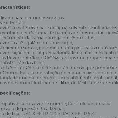
racterísticas:
dicado para pequenos serviços;
ve e Portátil;
lveriza materiais à base de água, solventes e inflamáve
imentado pelo Sistema de baterias de Íons de Lítio DeW
teria de rápida carga: carrega em 35 minutos;
lveriza até 1 galão com uma carga;
abamento sem ar, garantindo uma pintura lisa e uniform
lverização em qualquer velocidade da mão com acabame
cos Reverse-A-Clean RAC SwitchTips que proporciona resu
sobstrução dos bicos;
artControl: Controle de pressão preciso que proporcion
oControl I: ajuste de rotação do motor, maior controle 
locidade que escolherem - um acabamento profissional, 
cos de pintura FlexLiner de 1 litro, de fácil limpeza, reuti
pecificações:
mpatível com solvente quente; Controle de pressão;
tervalo de pressão: 34 a 135 bar;
po de bico: RAC X FF LP 410 e RAC X FF LP 514;