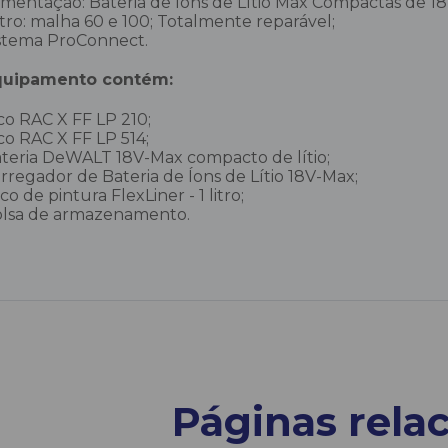
imentação: Bateria de Íons de Lítio Máx Compactas de 
ltro: malha 60 e 100; Totalmente reparável;
stema ProConnect.
quipamento contém:
co RAC X FF LP 210;
co RAC X FF LP 514;
teria DeWALT 18V-Max compacto de lítio;
rregador de Bateria de Íons de Lítio 18V-Max;
co de pintura FlexLiner - 1 litro;
lsa de armazenamento.
Páginas rela