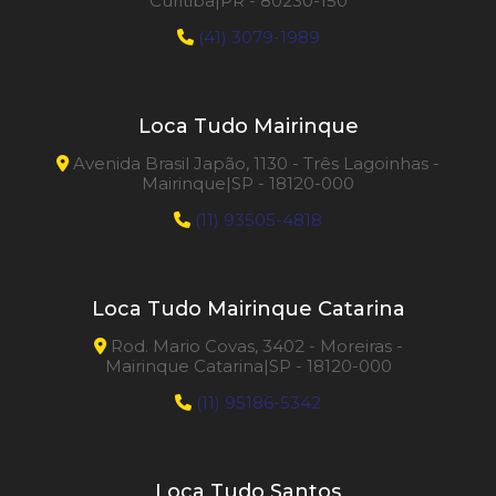
Curitiba|PR - 80230-150
(41) 3079-1989
Loca Tudo Mairinque
Avenida Brasil Japão, 1130 - Três Lagoinhas -
Mairinque|SP - 18120-000
(11) 93505-4818
Loca Tudo Mairinque Catarina
Rod. Mario Covas, 3402 - Moreiras -
Mairinque Catarina|SP - 18120-000
(11) 95186-5342
Loca Tudo Santos