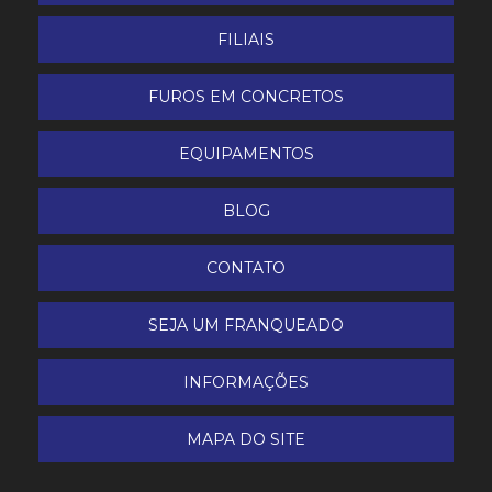
Plaina Desengrossadeira
FILIAIS
Recortadora de gesso
FUROS EM CONCRETOS
Serra circular de bancada 14
EQUIPAMENTOS
Serra de bancada
BLOG
Serra de corte rápido policorte
CONTATO
Serra esquadria
SEJA UM FRANQUEADO
Serra mármore
INFORMAÇÕES
Serra sabre
MAPA DO SITE
Tesoura Faca Makita