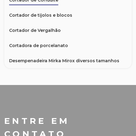
Cortador de Conduite
Cortador de tijolos e blocos
Cortador de Vergalhão
Cortadora de porcelanato
Desempenadeira Mirka Mirox diversos tamanhos
Esmerilhadeira sem Escova p/ Indústria
Esmerilhadeiras
Furadeira de base magnética
ENTRE EM
Lixadeira de cinta
CONTATO