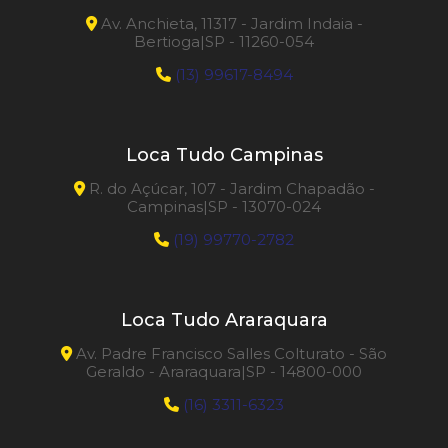
Av. Anchieta, 11317 - Jardim Indaia -
Bertioga|SP - 11260-054
(13) 99617-8494
Loca Tudo Campinas
R. do Açúcar, 107 - Jardim Chapadão -
Campinas|SP - 13070-024
(19) 99770-2782
Loca Tudo Araraquara
Av. Padre Francisco Salles Colturato - São
Geraldo - Araraquara|SP - 14800-000
(16) 3311-6323