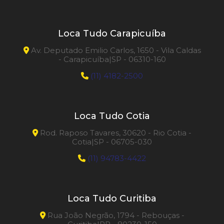
Loca Tudo Carapicuíba
Av. Deputado Emilio Carlos, 1650 - Vila Caldas
- Carapicuíba|SP - 06310-160
(11) 4182-2500
Loca Tudo Cotia
Rod. Raposo Tavares, 30620 - Rio Cotia -
Cotia|SP - 06705-030
(11) 94783-4422
Loca Tudo Curitiba
Rua João Negrão, 1794 - Rebouças -