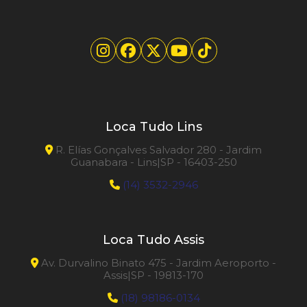
Loca Tudo Lins
R. Elías Gonçalves Salvador 280 - Jardim
Guanabara - Lins|SP - 16403-250
(14) 3532-2946
Loca Tudo Assis
Av. Durvalino Binato 475 - Jardim Aeroporto -
Assis|SP - 19813-170
(18) 98186-0134