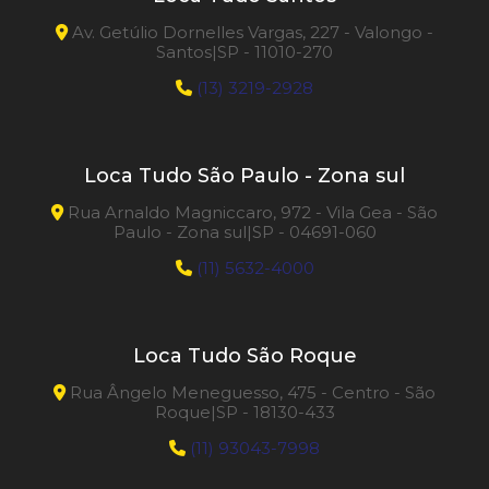
Av. Getúlio Dornelles Vargas, 227 - Valongo -
Santos|SP - 11010-270
(13) 3219-2928
Loca Tudo São Paulo - Zona sul
Rua Arnaldo Magniccaro, 972 - Vila Gea - São
Paulo - Zona sul|SP - 04691-060
(11) 5632-4000
Loca Tudo São Roque
Rua Ângelo Meneguesso, 475 - Centro - São
Roque|SP - 18130-433
(11) 93043-7998