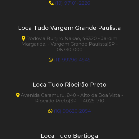
(19) 97101-2226
Loca Tudo Vargem Grande Paulista
Rodovia Bunjiro Nakao, 46320 - Jardim
Margarida, - Vargem Grande Paulista|SP -
06730-000
(11) 99796-4545
Loca Tudo Ribeirão Preto
Avenida Caramuru, 840 - Alto da Boa Vista -
Ribeirão Preto|SP - 14025-710
(16) 99626-2854
Loca Tudo Bertioga