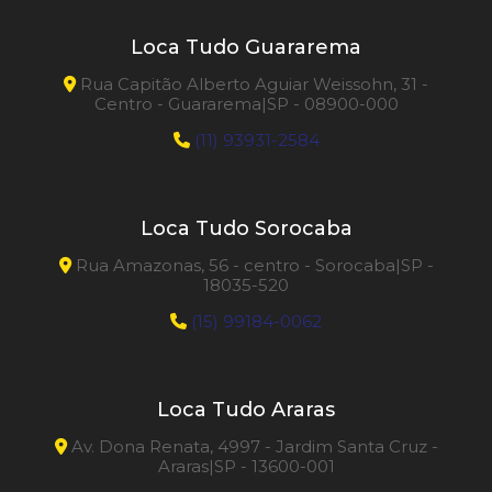
Loca Tudo Guararema
Rua Capitão Alberto Aguiar Weissohn, 31 -
Centro - Guararema|SP - 08900-000
(11) 93931-2584
Loca Tudo Sorocaba
Rua Amazonas, 56 - centro - Sorocaba|SP -
18035-520
(15) 99184-0062
Loca Tudo Araras
Av. Dona Renata, 4997 - Jardim Santa Cruz -
Araras|SP - 13600-001