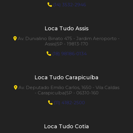
(14) 3532-2946
Loca Tudo Assis
Av. Durvalino Binato 475 - Jardim Aeroporto -
Assis|SP - 19813-170
(18) 98186-0134
Loca Tudo Carapicuíba
Av. Deputado Emilio Carlos, 1650 - Vila Caldas
- Carapicuíba|SP - 06310-160
(11) 4182-2500
Loca Tudo Cotia