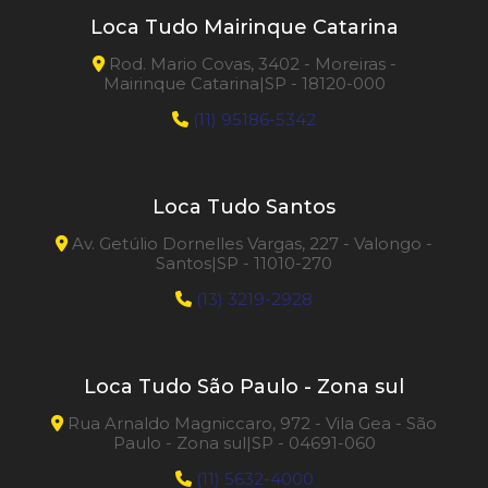
Loca Tudo Mairinque Catarina
Rod. Mario Covas, 3402 - Moreiras -
Mairinque Catarina|SP - 18120-000
(11) 95186-5342
Loca Tudo Santos
Av. Getúlio Dornelles Vargas, 227 - Valongo -
Santos|SP - 11010-270
(13) 3219-2928
Loca Tudo São Paulo - Zona sul
Rua Arnaldo Magniccaro, 972 - Vila Gea - São
Paulo - Zona sul|SP - 04691-060
(11) 5632-4000