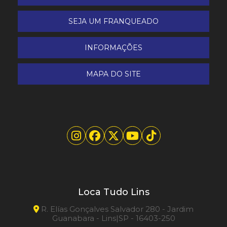
Serra esquadria
SEJA UM FRANQUEADO
Serra mármore
INFORMAÇÕES
Serra sabre
MAPA DO SITE
Tesoura Faca Makita
Loca Tudo Lins
R. Elías Gonçalves Salvador 280 - Jardim
Guanabara - Lins|SP - 16403-250