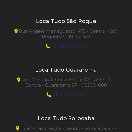
Loca Tudo São Roque
Rua Ângelo Meneguesso, 475 - Centro - São
Roque|SP - 18130-433
(11) 93043-7998
Loca Tudo Guararema
Rua Capitão Alberto Aguiar Weissohn, 31 -
Centro - Guararema|SP - 08900-000
(11) 93931-2584
Loca Tudo Sorocaba
Rua Amazonas, 56 - centro - Sorocaba|SP -