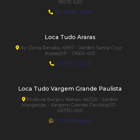
18035-520
(15) 99184-0062
Loca Tudo Araras
Av. Dona Renata, 4997 - Jardim Santa Cruz -
Araras|SP - 13600-001
(19) 97101-2226
Loca Tudo Vargem Grande Paulista
Rodovia Bunjiro Nakao, 46320 - Jardim
Margarida, - Vargem Grande Paulista|SP -
06730-000
(11) 99796-4545