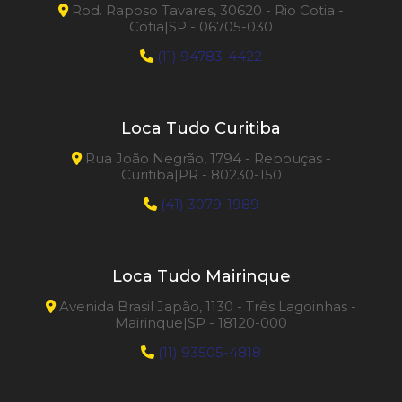
Rod. Raposo Tavares, 30620 - Rio Cotia -
Cotia|SP - 06705-030
(11) 94783-4422
Loca Tudo Curitiba
Rua João Negrão, 1794 - Rebouças -
Curitiba|PR - 80230-150
(41) 3079-1989
Loca Tudo Mairinque
Avenida Brasil Japão, 1130 - Três Lagoinhas -
Mairinque|SP - 18120-000
(11) 93505-4818