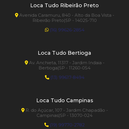
Loca Tudo Ribeirão Preto
Avenida Caramuru, 840 - Alto da Boa Vista -
Ribeirão Preto|SP - 14025-710
(16) 99626-2854
Loca Tudo Bertioga
Av. Anchieta, 11317 - Jardim Indaia -
Bertioga|SP - 11260-054
(13) 99617-8494
Loca Tudo Campinas
R. do Açúcar, 107 - Jardim Chapadão -
Campinas|SP - 13070-024
(19) 99770-2782