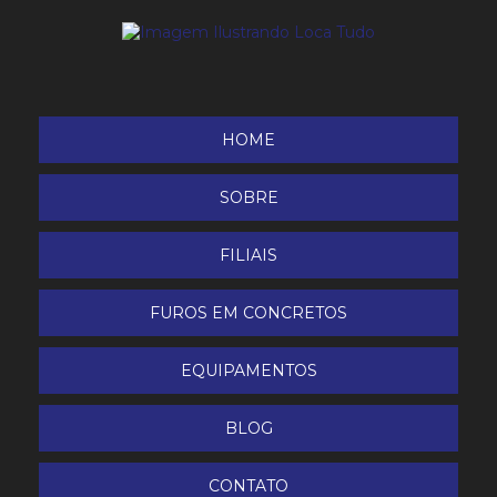
Lixadeira Mirka 150mm 6
Lixadeira Mirka roto-orbital 225mm 9
Lixadeira orbital
HOME
lixadeira politriz
SOBRE
Plaina Desengrossadeira
FILIAIS
Recortadora de gesso
FUROS EM CONCRETOS
Serra circular de bancada 14
EQUIPAMENTOS
Serra de bancada
BLOG
Serra de corte rápido policorte
CONTATO