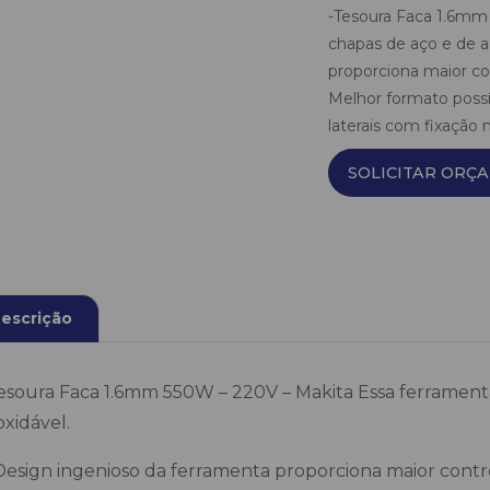
-Tesoura Faca 1.6mm 
chapas de aço e de a
proporciona maior con
Melhor formato possí
laterais com fixação m
SOLICITAR ORÇ
escrição
esoura Faca 1.6mm 550W – 220V – Makita Essa ferramenta
oxidável.
Design ingenioso da ferramenta proporciona maior contro