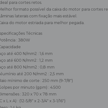
Ideal para cortes retos.
Melhor formato possível da caixa do motor para cortes re
Lâminas laterais com fixação mais estável.
Caixa do motor estriada para melhor pegada.
specificações Técnicas
Potência : 380W
Capacidade
Aço até 400 N/mm2 : 1,6 mm
Aço até 600 N/mm2 : 1,2 mm
Aço até 800 N/mm2 : 0,8 mm
Alumínio até 200 N/mm2 : 2,5 mm
Raio mínimo de corte : 250 mm (9-7/8″)
Golpes por minuto (gpm) : 4.500
Dimensões : 320 x 70 x 78 mm
(C x L x A) : (12-5/8″ x 2-3/4″ x 3-1/16″)
Peso : 1,4 kg