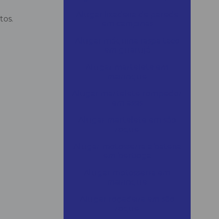
Alugar lixadeira de parede
tos.
em campinas
Alugar máquina raspa taco
em guarujá
Alugar martelete em
mairinque
Alugar martelete rompedor
em assis
Alugar martelete em são
roque
Alugar motosserra a bateria
em bertioga
Alugar motosserra em
mairinque
Alugar roçadeira em são
roque