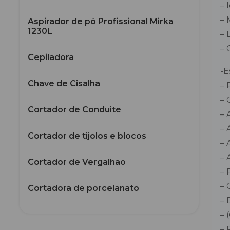
– 
– 
Aspirador de pó Profissional Mirka
1230L
– 
– 
Cepiladora
-E
Chave de Cisalha
– 
– 
Cortador de Conduite
– 
– 
Cortador de tijolos e blocos
– 
– 
Cortador de Vergalhão
– 
– 
Cortadora de porcelanato
– 
Desempenadeira Mirka Mirox
– 
diversos tamanhos
– 