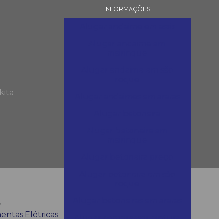
INFORMAÇÕES
Alugar andaime em assis
Alugar andaime em
mairinque
Alugar andaime em são
roque
kita
Alugar andaimes em araras
Alugar betoneira
Alugar betoneira em
mairinque
Alugar betoneira preço
Alugar betoneira em são
roque
s
Alugar betoneiras em araras
entas Elétricas
Alugar compressor pintura