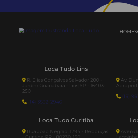
HOME
S
Loca Tudo Lins
R. Elías Gonçalves Salvador 280 -
Av. Dur
Jardim Guanabara - Lins|SP - 16403-
Aeroporto
250
(18) 98
(14) 3532-2946
Loca Tudo Curitiba
Lo
Rua João Negrão, 1794 - Rebouças
Avenida 
- Curitiba|PR - 80230-150
Lagoinhas