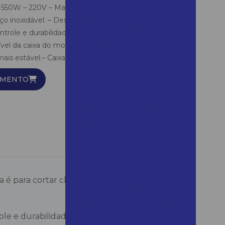
550W – 220V – Makita Essa ferramenta é para cortar
Alugar compressor para
ço inoxidável. – Design ingenioso da ferramenta
pintura sp
trole e durabilidade.– Ideal para cortes retos.–
Alugar container
vel da caixa do motor para cortes retos.– Lâminas
ais estável.– Caixa...
Alugar container para obra
Alugar eletrosserra em
AMENTO
Bertioga
Alugar escoras para laje
Alugar esmerilhadeira em são
vicente
Alugar gerador em
mairinque
Alugar gerador em são
 é para cortar chapas de aço e de aço
roque
Alugar giro zero em araras
le e durabilidade.
Alugar lavadora em campinas