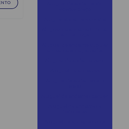
ENTO
Aluguel de andaime são
vicente preço
Aluguel andaime sorocaba
Aluguel de andaime tubular
em bertioga
Aluguel de andaime tubular
em santana de parnaíba
Aluguel de andaime valor
Aluguel de andaimes
Aluguel de andaimes em
araras
Aluguel de andaimes barueri
Aluguel de andaimes e
betoneiras
Aluguel de andaimes cotia