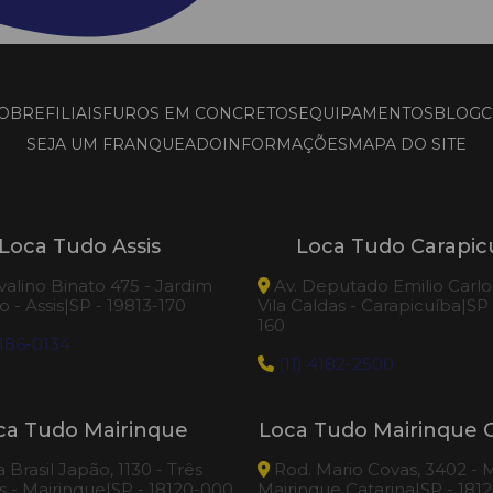
OBRE
FILIAIS
FUROS EM CONCRETOS
EQUIPAMENTOS
BLOG
C
SEJA UM FRANQUEADO
INFORMAÇÕES
MAPA DO SITE
Loca Tudo Assis
Loca Tudo Carapic
valino Binato 475 - Jardim
Av. Deputado Emilio Carlos
 - Assis|SP - 19813-170
Vila Caldas - Carapicuíba|SP
160
186-0134
(11) 4182-2500
ca Tudo Mairinque
Loca Tudo Mairinque C
Brasil Japão, 1130 - Três
Rod. Mario Covas, 3402 - M
 - Mairinque|SP - 18120-000
Mairinque Catarina|SP - 181