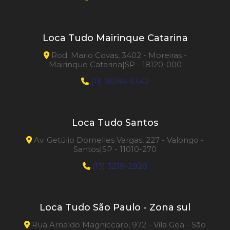
Loca Tudo Mairinque Catarina
Rod. Mario Covas, 3402 - Moreiras -
Mairinque Catarina|SP - 18120-000
(11) 95186-5342
Loca Tudo Santos
Av. Getúlio Dornelles Vargas, 227 - Valongo -
Santos|SP - 11010-270
(13) 3219-2928
Loca Tudo São Paulo - Zona sul
Rua Arnaldo Magniccaro, 972 - Vila Gea - São