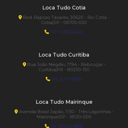
Loca Tudo Cotia
Rod. Raposo Tavares, 30620 - Rio Cotia -
Cotia|SP - 06705-030
(11) 94783-4422
Loca Tudo Curitiba
Rua João Negrão, 1794 - Rebouças -
Curitiba|PR - 80230-150
(41) 3079-1989
Loca Tudo Mairinque
Avenida Brasil Japão, 1130 - Três Lagoinhas -
Mairinque|SP - 18120-000
(11) 93505-4818