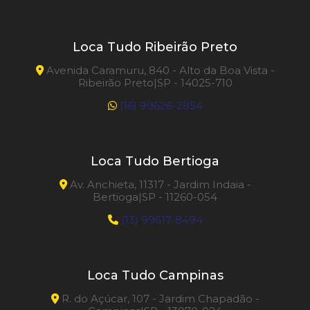
Loca Tudo Ribeirão Preto
Avenida Caramuru, 840 - Alto da Boa Vista -
Ribeirão Preto|SP - 14025-710
(16) 99626-2854
Loca Tudo Bertioga
Av. Anchieta, 11317 - Jardim Indaia -
Bertioga|SP - 11260-054
(13) 99617-8494
Loca Tudo Campinas
R. do Açúcar, 107 - Jardim Chapadão -