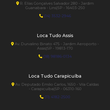
R. Elías Gonçalves Salvador 280 - Jardim
Guanabara - Lins|SP - 16403-250
(14) 3532-2946
Loca Tudo Assis
Av. Durvalino Binato 475 - Jardim Aeroporto -
Assis|SP - 19813-170
(18) 98186-0134
Loca Tudo Carapicuíba
Av. Deputado Emilio Carlos, 1650 - Vila Caldas
- Carapicuíba|SP - 06310-160
(11) 4182-2500