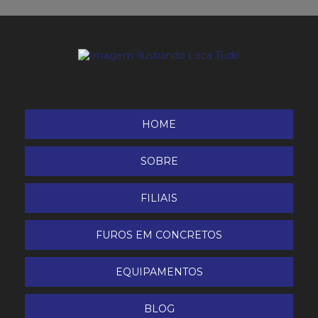
Roçadeira costal
Roçadeira Etanol
Soprador/Aspirador/Triturador de Folhas Husqvarna
Tesoura de Poda Bateria Dup 361 Makita
HOME
TRATORITO BTTG-6.5 - 800
SOBRE
Triturador de Galhos
FILIAIS
FUROS EM CONCRETOS
EQUIPAMENTOS
BLOG