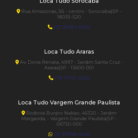
Loca Tudo Sorocaba
Rua Amazonas, 56 - centro - Sorocaba|SP -
18035-520
(15) 99184-0062
Loca Tudo Araras
Av. Dona Renata, 4997 - Jardim Santa Cruz -
Araras|SP - 13600-001
(19) 97101-2226
Loca Tudo Vargem Grande Paulista
Rodovia Bunjiro Nakao, 46320 - Jardim
Margarida, - Vargem Grande Paulista|SP -
06730-000
(11) 99796-4545