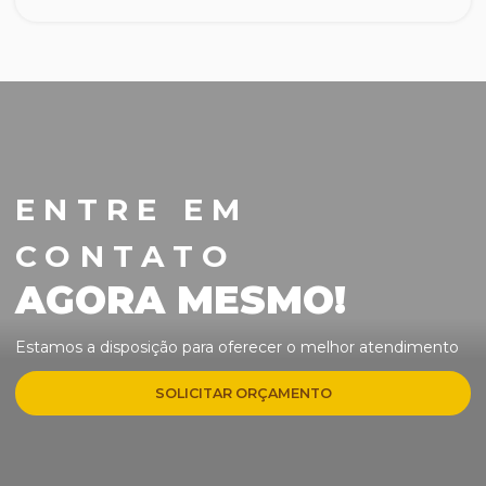
Lavadora de alta pressão 1600 libras
Mangueiras de Jardim
Motocultivador
Motosserra
ENTRE EM
Perfurador de solo
CONTATO
Podador de galhos
AGORA MESMO!
Pulverizador a Gasolina
Estamos a disposição para oferecer o melhor atendimento
Roçadeira 2 tempos
SOLICITAR ORÇAMENTO
Roçadeira 4 tempos