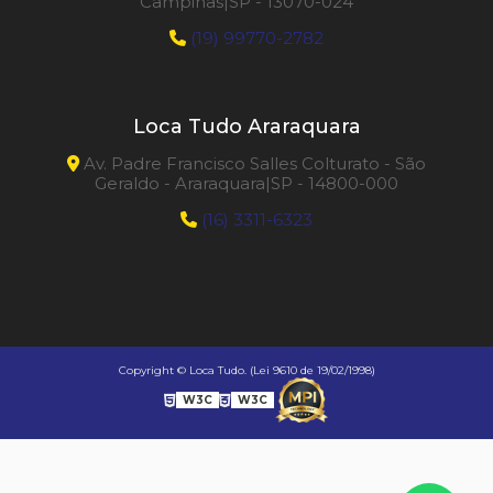
Campinas|SP - 13070-024
(19) 99770-2782
Loca Tudo Araraquara
Av. Padre Francisco Salles Colturato - São
Geraldo - Araraquara|SP - 14800-000
(16) 3311-6323
Copyright © Loca Tudo. (Lei 9610 de 19/02/1998)
W3C
W3C