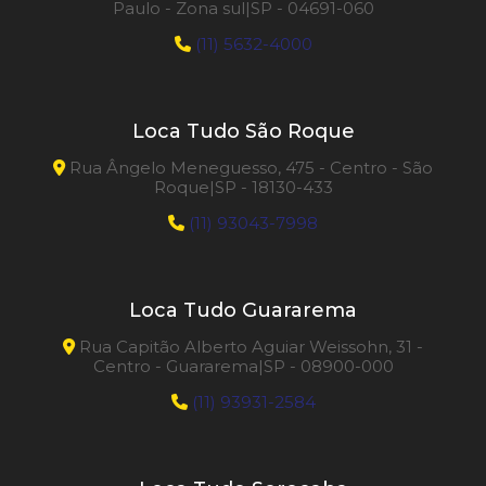
Paulo - Zona sul|SP - 04691-060
(11) 5632-4000
Loca Tudo São Roque
Rua Ângelo Meneguesso, 475 - Centro - São
Roque|SP - 18130-433
(11) 93043-7998
Loca Tudo Guararema
Rua Capitão Alberto Aguiar Weissohn, 31 -
Centro - Guararema|SP - 08900-000
(11) 93931-2584