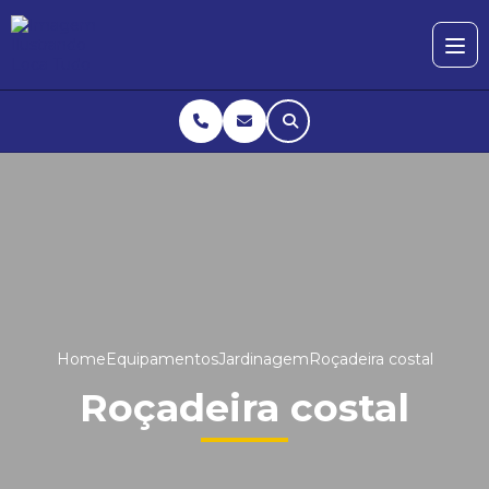
Home
Equipamentos
Jardinagem
Roçadeira costal
Roçadeira costal