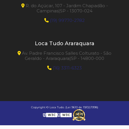
R. do Açúcar, 107 - Jardim Chapadão -
Campinas|SP - 13070-024
(19) 99770-2782
Loca Tudo Araraquara
Av. Padre Francisco Salles Colturato - São
Geraldo - Araraquara|SP - 14800-000
(16) 3311-6323
Copyright © Loca Tudo. (Lei 9610 de 19/02/1998)
W3C
W3C