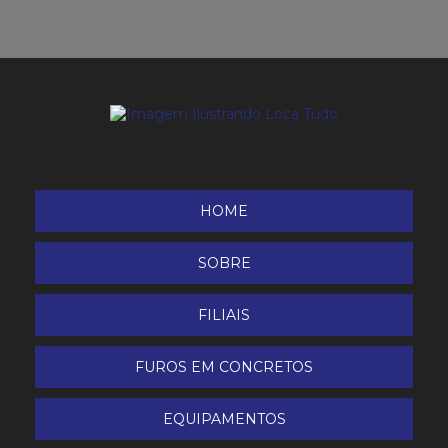
Roçadeira 4 tempos
Roçadeira costal
Roçadeira Etanol
Soprador/Aspirador/Triturador de Folhas Husqvarna
Tesoura de Poda Bateria Dup 361 Makita
HOME
TRATORITO BTTG-6.5 - 800
SOBRE
Triturador de Galhos
FILIAIS
FUROS EM CONCRETOS
EQUIPAMENTOS