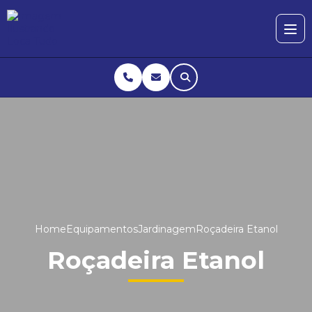
Home
Equipamentos
Jardinagem
Roçadeira Etanol
Roçadeira Etanol