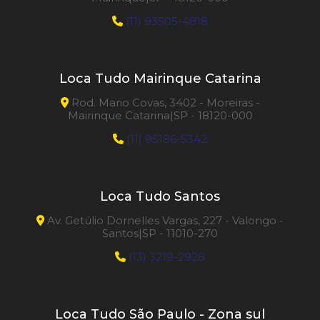
(11) 93505-4818
Loca Tudo Mairinque Catarina
Rod. Mario Covas, 3402 - Moreiras -
Mairinque Catarina|SP - 18120-000
(11) 95186-5342
Loca Tudo Santos
Av. Getúlio Dornelles Vargas, 227 - Valongo -
Santos|SP - 11010-270
(13) 3219-2928
Loca Tudo São Paulo - Zona sul