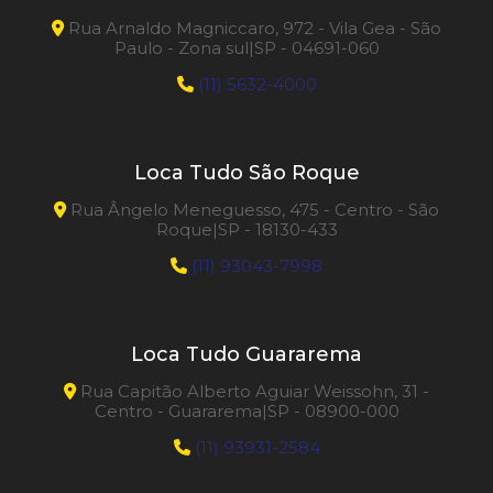
Rua Arnaldo Magniccaro, 972 - Vila Gea - São
Paulo - Zona sul|SP - 04691-060
(11) 5632-4000
Loca Tudo São Roque
Rua Ângelo Meneguesso, 475 - Centro - São
Roque|SP - 18130-433
(11) 93043-7998
Loca Tudo Guararema
Rua Capitão Alberto Aguiar Weissohn, 31 -
Centro - Guararema|SP - 08900-000
(11) 93931-2584