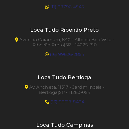
(11) 99796-4545
Loca Tudo Ribeirão Preto
Avenida Caramuru, 840 - Alto da Boa Vista -
Ribeirão Preto|SP - 14025-710
(16) 99626-2854
Loca Tudo Bertioga
Av. Anchieta, 11317 - Jardim Indaia -
Bertioga|SP - 11260-054
(13) 99617-8494
Loca Tudo Campinas