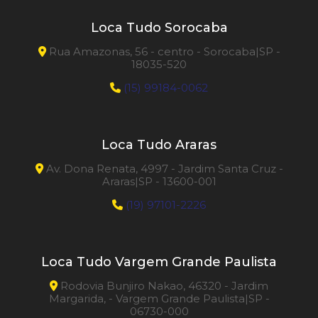
Loca Tudo Sorocaba
Rua Amazonas, 56 - centro - Sorocaba|SP -
18035-520
(15) 99184-0062
Loca Tudo Araras
Av. Dona Renata, 4997 - Jardim Santa Cruz -
Araras|SP - 13600-001
(19) 97101-2226
Loca Tudo Vargem Grande Paulista
Rodovia Bunjiro Nakao, 46320 - Jardim
Margarida, - Vargem Grande Paulista|SP -
06730-000