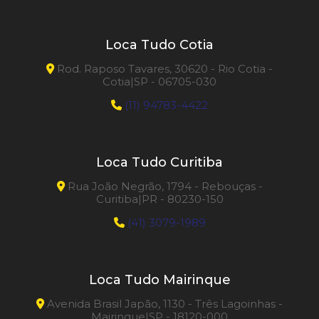
Loca Tudo Cotia
Rod. Raposo Tavares, 30620 - Rio Cotia -
Cotia|SP - 06705-030
(11) 94783-4422
Loca Tudo Curitiba
Rua João Negrão, 1794 - Rebouças -
Curitiba|PR - 80230-150
(41) 3079-1989
Loca Tudo Mairinque
Avenida Brasil Japão, 1130 - Três Lagoinhas -
Mairinque|SP - 18120-000