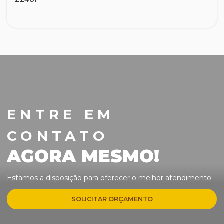
Lavadora de alta pressão 1600 libras
Mangueiras de Jardim
Motocultivador
Motosserra
ENTRE EM
Perfurador de solo
CONTATO
Podador de galhos
AGORA MESMO!
Pulverizador a Gasolina
Estamos a disposição para oferecer o melhor atendimento
Roçadeira 2 tempos
SOLICITAR ORÇAMENTO