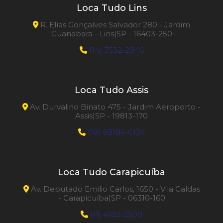
Loca Tudo Lins
R. Elías Gonçalves Salvador 280 - Jardim
Guanabara - Lins|SP - 16403-250
(14) 3532-2946
Loca Tudo Assis
Av. Durvalino Binato 475 - Jardim Aeroporto -
Assis|SP - 19813-170
(18) 98186-0134
Loca Tudo Carapicuíba
Av. Deputado Emilio Carlos, 1650 - Vila Caldas
- Carapicuíba|SP - 06310-160
(11) 4182-2500