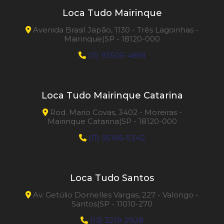
Loca Tudo Mairinque
Avenida Brasil Japão, 1130 - Três Lagoinhas -
Mairinque|SP - 18120-000
(11) 93505-4818
Loca Tudo Mairinque Catarina
Rod. Mario Covas, 3402 - Moreiras -
Mairinque Catarina|SP - 18120-000
(11) 95186-5342
Loca Tudo Santos
Av. Getúlio Dornelles Vargas, 227 - Valongo -
Santos|SP - 11010-270
(13) 3219-2928