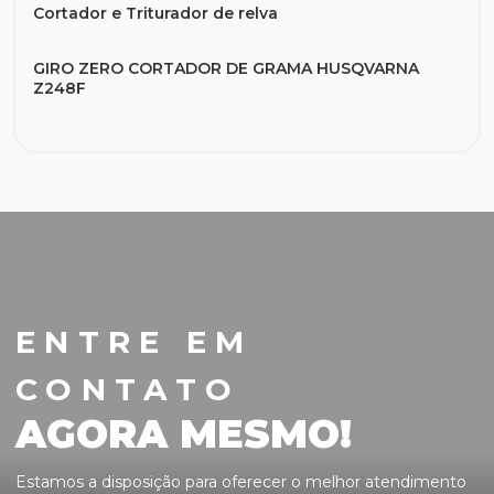
Cortador e Triturador de relva
GIRO ZERO CORTADOR DE GRAMA HUSQVARNA
Z248F
Lavadora de alta pressão 1600 libras
Mangueiras de Jardim
Motocultivador
Motosserra
ENTRE EM
Perfurador de solo
CONTATO
Podador de galhos
AGORA MESMO!
Pulverizador a Gasolina
Estamos a disposição para oferecer o melhor atendimento