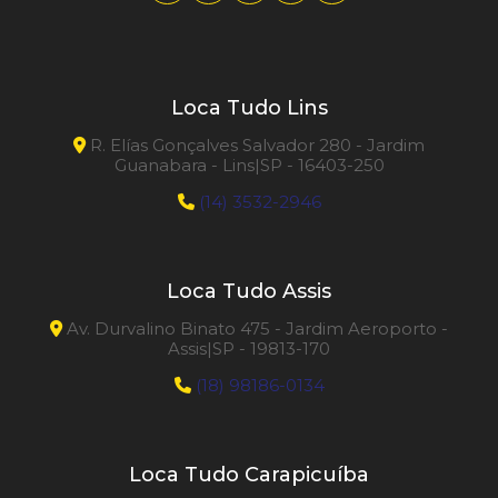
Loca Tudo Lins
R. Elías Gonçalves Salvador 280 - Jardim
Guanabara - Lins|SP - 16403-250
(14) 3532-2946
Loca Tudo Assis
Av. Durvalino Binato 475 - Jardim Aeroporto -
Assis|SP - 19813-170
(18) 98186-0134
Loca Tudo Carapicuíba