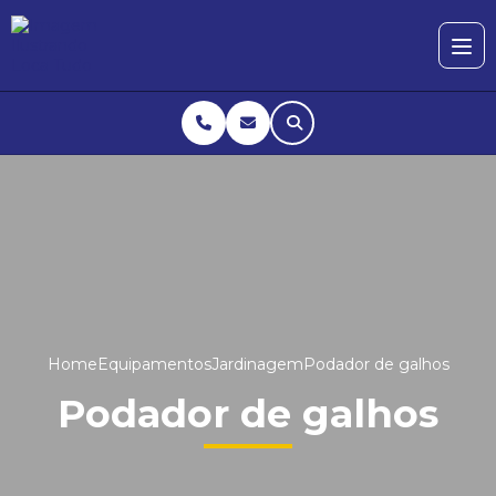
Home
Equipamentos
Jardinagem
Podador de galhos
Podador de galhos