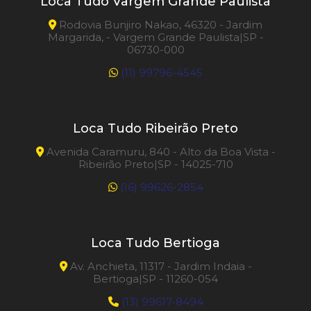
Loca Tudo Vargem Grande Paulista
Rodovia Bunjiro Nakao, 46320 - Jardim
Margarida, - Vargem Grande Paulista|SP -
06730-000
(11) 99796-4545
Loca Tudo Ribeirão Preto
Avenida Caramuru, 840 - Alto da Boa Vista -
Ribeirão Preto|SP - 14025-710
(16) 99626-2854
Loca Tudo Bertioga
Av. Anchieta, 11317 - Jardim Indaia -
Bertioga|SP - 11260-054
(13) 99617-8494