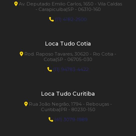
Av. Deputado Emilio Carlos, 1650 - Vila Caldas
- Carapicuíba|SP - 06310-160
(11) 4182-2500
Loca Tudo Cotia
Rod. Raposo Tavares, 30620 - Rio Cotia -
Cotia|SP - 06705-030
(11) 94783-4422
Loca Tudo Curitiba
Rua João Negrão, 1794 - Rebouças -
Curitiba|PR - 80230-150
(41) 3079-1989