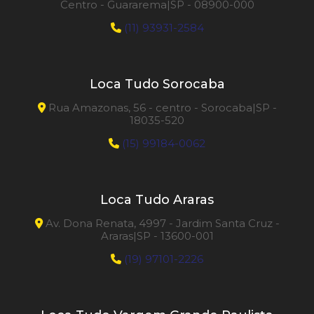
Centro - Guararema|SP - 08900-000
(11) 93931-2584
Loca Tudo Sorocaba
Rua Amazonas, 56 - centro - Sorocaba|SP -
18035-520
(15) 99184-0062
Loca Tudo Araras
Av. Dona Renata, 4997 - Jardim Santa Cruz -
Araras|SP - 13600-001
(19) 97101-2226