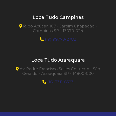
Loca Tudo Campinas
R. do Açúcar, 107 - Jardim Chapadão -
Campinas|SP - 13070-024
(19) 99770-2782
Loca Tudo Araraquara
Av. Padre Francisco Salles Colturato - São
Geraldo - Araraquara|SP - 14800-000
(16) 3311-6323