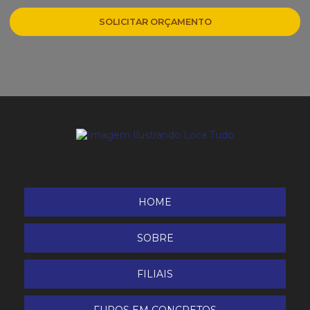
Roçadeira 2 tempos
SOLICITAR ORÇAMENTO
Roçadeira 4 tempos
Roçadeira costal
Roçadeira Etanol
Soprador/Aspirador/Triturador de Folhas Husqvarna
Tesoura de Poda Bateria Dup 361 Makita
HOME
TRATORITO BTTG-6.5 - 800
SOBRE
Triturador de Galhos
FILIAIS