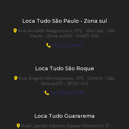
Loca Tudo São Paulo - Zona sul
Rua Arnaldo Magniccaro, 972 - Vila Gea - São
Paulo - Zona sul|SP - 04691-060
(11) 5632-4000
Loca Tudo São Roque
Rua Ângelo Meneguesso, 475 - Centro - São
Roque|SP - 18130-433
(11) 93043-7998
Loca Tudo Guararema
Rua Capitão Alberto Aguiar Weissohn, 31 -