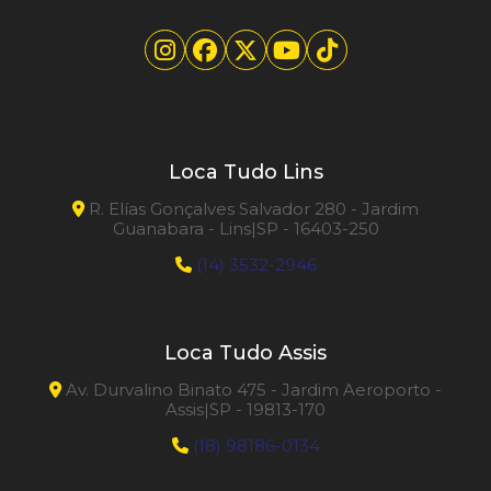
Loca Tudo Lins
R. Elías Gonçalves Salvador 280 - Jardim
Guanabara - Lins|SP - 16403-250
(14) 3532-2946
Loca Tudo Assis
Av. Durvalino Binato 475 - Jardim Aeroporto -
Assis|SP - 19813-170
(18) 98186-0134