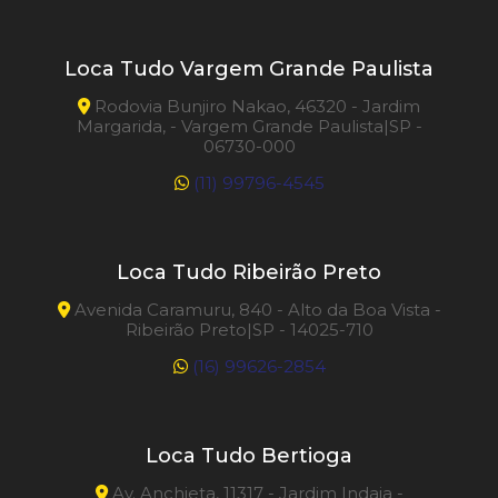
Loca Tudo Vargem Grande Paulista
Rodovia Bunjiro Nakao, 46320 - Jardim
Margarida, - Vargem Grande Paulista|SP -
06730-000
(11) 99796-4545
Loca Tudo Ribeirão Preto
Avenida Caramuru, 840 - Alto da Boa Vista -
Ribeirão Preto|SP - 14025-710
(16) 99626-2854
Loca Tudo Bertioga
Av. Anchieta, 11317 - Jardim Indaia -