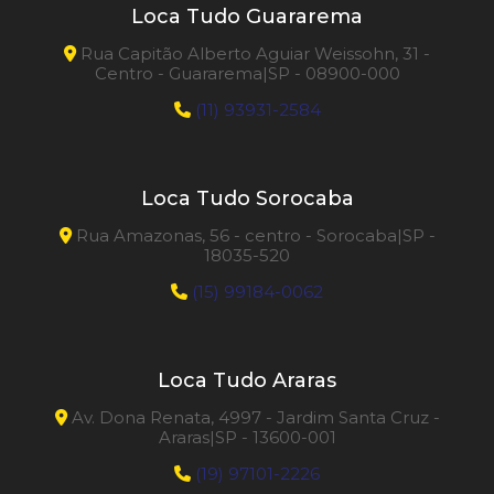
Loca Tudo Guararema
Rua Capitão Alberto Aguiar Weissohn, 31 -
Centro - Guararema|SP - 08900-000
(11) 93931-2584
Loca Tudo Sorocaba
Rua Amazonas, 56 - centro - Sorocaba|SP -
18035-520
(15) 99184-0062
Loca Tudo Araras
Av. Dona Renata, 4997 - Jardim Santa Cruz -
Araras|SP - 13600-001
(19) 97101-2226