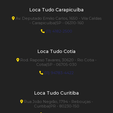
Loca Tudo Carapicuíba
Av. Deputado Emilio Carlos, 1650 - Vila Caldas
- Carapicuíba|SP - 06310-160
(11) 4182-2500
Loca Tudo Cotia
Rod. Raposo Tavares, 30620 - Rio Cotia -
Cotia|SP - 06705-030
(11) 94783-4422
Loca Tudo Curitiba
Rua João Negrão, 1794 - Rebouças -
Curitiba|PR - 80230-150