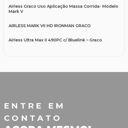
Airless Graco Uso Aplicação Massa Corrida- Modelo
Mark V
AIRLESS MARK VII HD IRONMAN GRACO
Airless Ultra Max II 490PC c/ Bluelink – Graco
Bomba Projetora de Argamassa
Dicas para Escolher o bico ideal
Equipamento Airless – Demarcação Viária –
LineLazer 3400 – Graco
Graco King E60 Solução para revestimentos
ENTRE EM
protetivos
CONTATO
Marcador de linha sem ar hidráulico a gasolina
LineLazer V 250SPS HP série refletiva, 2 pistolas