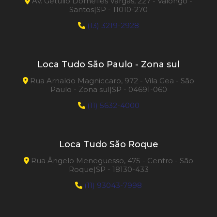
Av. Getúlio Dornelles Vargas, 227 - Valongo -
Santos|SP - 11010-270
(13) 3219-2928
Loca Tudo São Paulo - Zona sul
Rua Arnaldo Magniccaro, 972 - Vila Gea - São
Paulo - Zona sul|SP - 04691-060
(11) 5632-4000
Loca Tudo São Roque
Rua Ângelo Meneguesso, 475 - Centro - São
Roque|SP - 18130-433
(11) 93043-7998