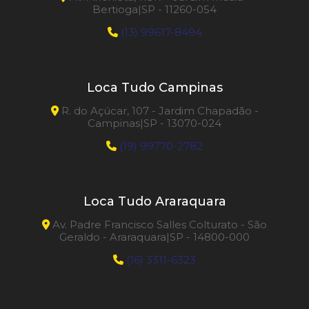
Bertioga|SP - 11260-054
(13) 99617-8494
Loca Tudo Campinas
R. do Açúcar, 107 - Jardim Chapadão -
Campinas|SP - 13070-024
(19) 99770-2782
Loca Tudo Araraquara
Av. Padre Francisco Salles Colturato - São
Geraldo - Araraquara|SP - 14800-000
(16) 3311-6323