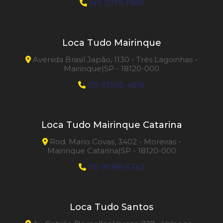
(41) 3079-1989
Loca Tudo Mairinque
Avenida Brasil Japão, 1130 - Três Lagoinhas -
Mairinque|SP - 18120-000
(11) 93505-4818
Loca Tudo Mairinque Catarina
Rod. Mario Covas, 3402 - Moreiras -
Mairinque Catarina|SP - 18120-000
(11) 95186-5342
Loca Tudo Santos