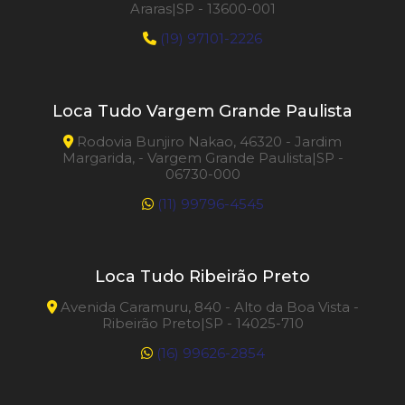
Araras|SP - 13600-001
(19) 97101-2226
Loca Tudo Vargem Grande Paulista
Rodovia Bunjiro Nakao, 46320 - Jardim
Margarida, - Vargem Grande Paulista|SP -
06730-000
(11) 99796-4545
Loca Tudo Ribeirão Preto
Avenida Caramuru, 840 - Alto da Boa Vista -
Ribeirão Preto|SP - 14025-710
(16) 99626-2854