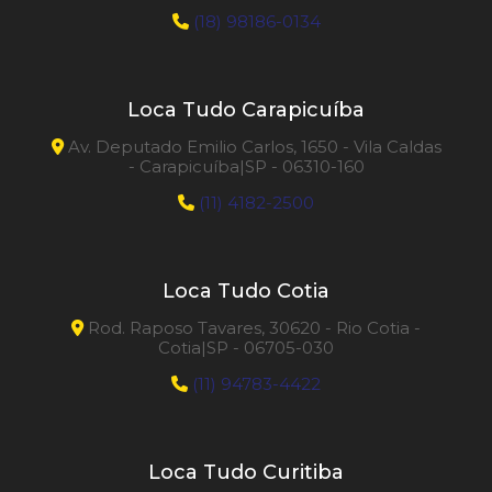
(18) 98186-0134
Loca Tudo Carapicuíba
Av. Deputado Emilio Carlos, 1650 - Vila Caldas
- Carapicuíba|SP - 06310-160
(11) 4182-2500
Loca Tudo Cotia
Rod. Raposo Tavares, 30620 - Rio Cotia -
Cotia|SP - 06705-030
(11) 94783-4422
Loca Tudo Curitiba