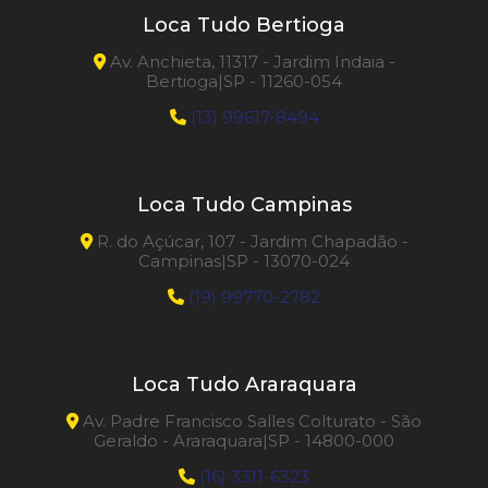
Loca Tudo Bertioga
Av. Anchieta, 11317 - Jardim Indaia -
Bertioga|SP - 11260-054
(13) 99617-8494
Loca Tudo Campinas
R. do Açúcar, 107 - Jardim Chapadão -
Campinas|SP - 13070-024
(19) 99770-2782
Loca Tudo Araraquara
Av. Padre Francisco Salles Colturato - São
Geraldo - Araraquara|SP - 14800-000
(16) 3311-6323