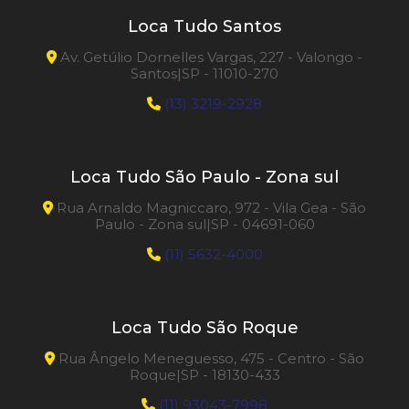
Loca Tudo Santos
Av. Getúlio Dornelles Vargas, 227 - Valongo -
Santos|SP - 11010-270
(13) 3219-2928
Loca Tudo São Paulo - Zona sul
Rua Arnaldo Magniccaro, 972 - Vila Gea - São
Paulo - Zona sul|SP - 04691-060
(11) 5632-4000
Loca Tudo São Roque
Rua Ângelo Meneguesso, 475 - Centro - São
Roque|SP - 18130-433
(11) 93043-7998