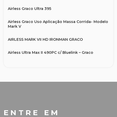
Airless Graco Ultra 395
Airless Graco Uso Aplicação Massa Corrida- Modelo
Mark V
AIRLESS MARK VII HD IRONMAN GRACO
Airless Ultra Max II 490PC c/ Bluelink – Graco
Bomba Projetora de Argamassa
Dicas para Escolher o bico ideal
Equipamento Airless – Demarcação Viária –
LineLazer 3400 – Graco
Graco King E60 Solução para revestimentos
ENTRE EM
protetivos