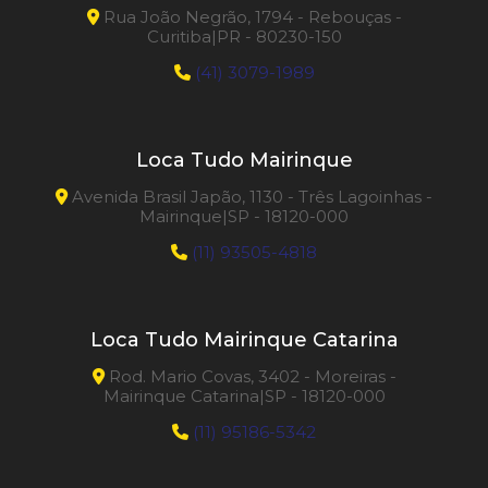
Rua João Negrão, 1794 - Rebouças -
Curitiba|PR - 80230-150
(41) 3079-1989
Loca Tudo Mairinque
Avenida Brasil Japão, 1130 - Três Lagoinhas -
Mairinque|SP - 18120-000
(11) 93505-4818
Loca Tudo Mairinque Catarina
Rod. Mario Covas, 3402 - Moreiras -
Mairinque Catarina|SP - 18120-000
(11) 95186-5342