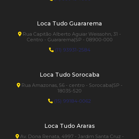
Loca Tudo Guararema
Rua Capitão Alberto Aguiar Weissohn, 31 -
Centro - Guararema|SP - 08900-000
(11) 93931-2584
Loca Tudo Sorocaba
Rua Amazonas, 56 - centro - Sorocaba|SP -
18035-520
(15) 99184-0062
Loca Tudo Araras
Av. Dona Renata, 4997 - Jardim Santa Cruz -