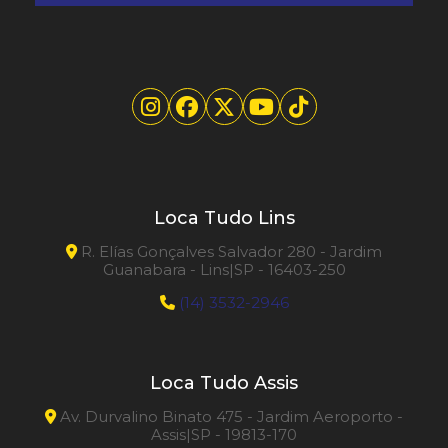
Loca Tudo Lins
R. Elías Gonçalves Salvador 280 - Jardim
Guanabara - Lins|SP - 16403-250
(14) 3532-2946
Loca Tudo Assis
Av. Durvalino Binato 475 - Jardim Aeroporto -
Assis|SP - 19813-170