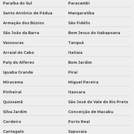
Paraíba do Sul
Paracambi
Santo Antônio de Pádua
Mangaratiba
Armação dos Búzios
São Fidélis
São João da Barra
Bom Jesus do Itabapoana
Vassouras
Tanguá
Arraial do Cabo
Itatiaia
Paty do Alferes
Bom Jardim
Iguaba Grande
Piraí
Miracema
Miguel Pereira
Pinheiral
Itaocara
Quissamã
São José do Vale do Rio Preto
Silva Jardim
Conceição de Macabu
Cordeiro
Porto Real
Cantagalo
Sapucaia