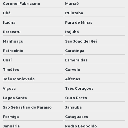
Coronel Fabriciano
Muriaé
Ubá
Ituiutaba
Itaúna
Pará de Minas
Paracatu
Itajubá
Manhuaçu
São João del Rei
Patrocínio
Caratinga
Unaí
Esmeraldas
Timóteo
Curvelo
João Monlevade
Alfenas
Viçosa
Três Corações
Lagoa Santa
Ouro Preto
São Sebastião do Paraíso
Janaúba
Formiga
Cataguases
Januária
Pedro Leopoldo