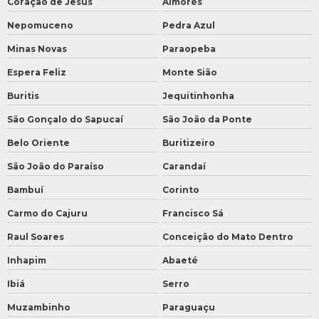
Coração de Jesus
Aimorés
Nepomuceno
Pedra Azul
Minas Novas
Paraopeba
Espera Feliz
Monte Sião
Buritis
Jequitinhonha
São Gonçalo do Sapucaí
São João da Ponte
Belo Oriente
Buritizeiro
São João do Paraíso
Carandaí
Bambuí
Corinto
Carmo do Cajuru
Francisco Sá
Raul Soares
Conceição do Mato Dentro
Inhapim
Abaeté
Ibiá
Serro
Muzambinho
Paraguaçu