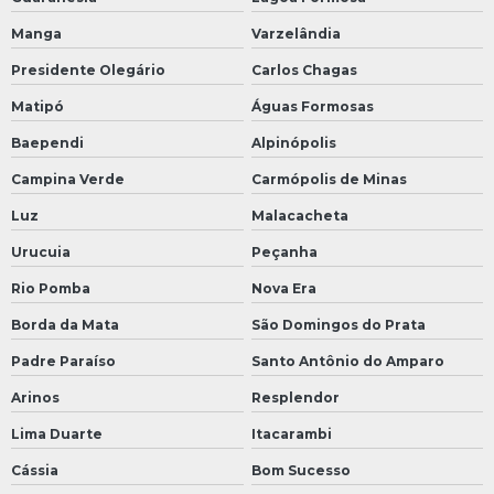
Manga
Varzelândia
Presidente Olegário
Carlos Chagas
Matipó
Águas Formosas
Baependi
Alpinópolis
Campina Verde
Carmópolis de Minas
Luz
Malacacheta
Urucuia
Peçanha
Rio Pomba
Nova Era
Borda da Mata
São Domingos do Prata
Padre Paraíso
Santo Antônio do Amparo
Arinos
Resplendor
Lima Duarte
Itacarambi
Cássia
Bom Sucesso