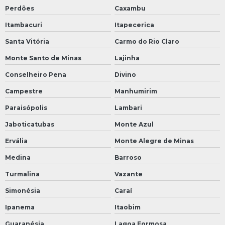
Perdões
Caxambu
Itambacuri
Itapecerica
Santa Vitória
Carmo do Rio Claro
Monte Santo de Minas
Lajinha
Conselheiro Pena
Divino
Campestre
Manhumirim
Paraisópolis
Lambari
Jaboticatubas
Monte Azul
Ervália
Monte Alegre de Minas
Medina
Barroso
Turmalina
Vazante
Simonésia
Caraí
Ipanema
Itaobim
Guaranésia
Lagoa Formosa