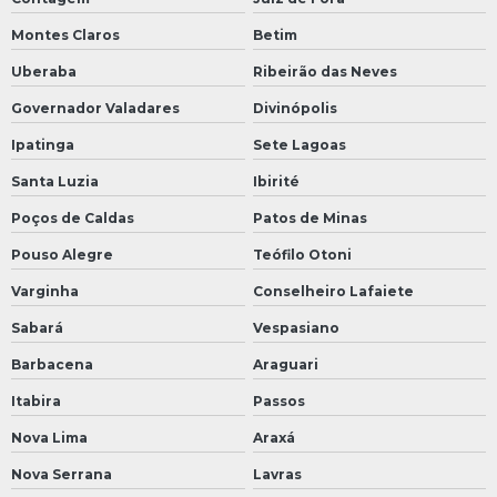
Montes Claros
Betim
Uberaba
Ribeirão das Neves
Governador Valadares
Divinópolis
Ipatinga
Sete Lagoas
Santa Luzia
Ibirité
Poços de Caldas
Patos de Minas
Pouso Alegre
Teófilo Otoni
Varginha
Conselheiro Lafaiete
Sabará
Vespasiano
Barbacena
Araguari
Itabira
Passos
Nova Lima
Araxá
Nova Serrana
Lavras