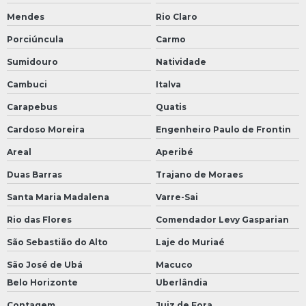
Mendes
Rio Claro
Porciúncula
Carmo
Sumidouro
Natividade
Cambuci
Italva
Carapebus
Quatis
Cardoso Moreira
Engenheiro Paulo de Frontin
Areal
Aperibé
Duas Barras
Trajano de Moraes
Santa Maria Madalena
Varre-Sai
Rio das Flores
Comendador Levy Gasparian
São Sebastião do Alto
Laje do Muriaé
São José de Ubá
Macuco
Belo Horizonte
Uberlândia
Contagem
Juiz de Fora