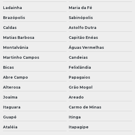
Ladainha
Maria da Fé
Brazópolis
Sabinópolis
Caldas
Astolfo Dutra
Matias Barbosa
Capitão Enéas
Montalvânia
Águas Vermelhas
Martinho Campos
Candeias
Bicas
Felixlândia
Abre Campo
Papagaios
Alterosa
Grão Mogol
Joaíma
Areado
Itaguara
Carmo de Minas
Guapé
Itinga
Ataléia
Itapagipe