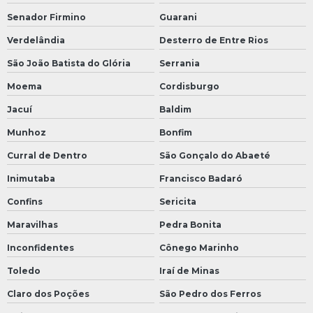
Senador Firmino
Guarani
Verdelândia
Desterro de Entre Rios
São João Batista do Glória
Serrania
Moema
Cordisburgo
Jacuí
Baldim
Munhoz
Bonfim
Curral de Dentro
São Gonçalo do Abaeté
Inimutaba
Francisco Badaró
Confins
Sericita
Maravilhas
Pedra Bonita
Inconfidentes
Cônego Marinho
Toledo
Iraí de Minas
Claro dos Poções
São Pedro dos Ferros