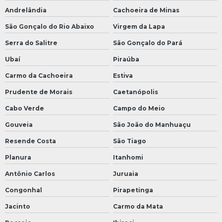
Andrelândia
Cachoeira de Minas
São Gonçalo do Rio Abaixo
Virgem da Lapa
Serra do Salitre
São Gonçalo do Pará
Ubaí
Piraúba
Carmo da Cachoeira
Estiva
Prudente de Morais
Caetanópolis
Cabo Verde
Campo do Meio
Gouveia
São João do Manhuaçu
Resende Costa
São Tiago
Planura
Itanhomi
Antônio Carlos
Juruaia
Congonhal
Pirapetinga
Jacinto
Carmo da Mata