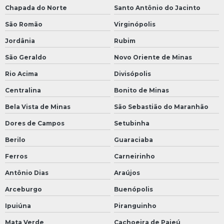
Chapada do Norte
Santo Antônio do Jacinto
São Romão
Virginópolis
Jordânia
Rubim
São Geraldo
Novo Oriente de Minas
Rio Acima
Divisópolis
Centralina
Bonito de Minas
Bela Vista de Minas
São Sebastião do Maranhão
Dores de Campos
Setubinha
Berilo
Guaraciaba
Ferros
Carneirinho
Antônio Dias
Araújos
Arceburgo
Buenópolis
Ipuiúna
Piranguinho
Mata Verde
Cachoeira de Pajeú