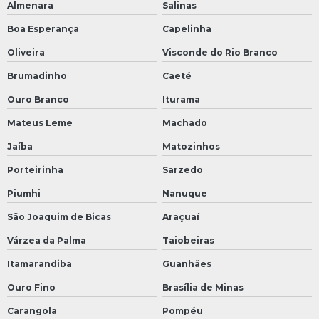
Almenara
Salinas
Boa Esperança
Capelinha
Oliveira
Visconde do Rio Branco
Brumadinho
Caeté
Ouro Branco
Iturama
Mateus Leme
Machado
Jaíba
Matozinhos
Porteirinha
Sarzedo
Piumhi
Nanuque
São Joaquim de Bicas
Araçuaí
Várzea da Palma
Taiobeiras
Itamarandiba
Guanhães
Ouro Fino
Brasília de Minas
Carangola
Pompéu