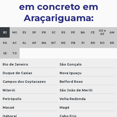
em concreto em
Araçariguama:
GO e
RJ
MG
ES
SP
PR
SC
RS
PE
BA
CE
AM
DF
PA
AC
AL
AP
MA
MT
MS
PB
PI
RN
RO
RR
SE
TO
Rio de Janeiro
São Gonçalo
Duque de Caxias
Nova Iguaçu
Campos dos Goytacazes
Belford Roxo
Niterói
São João de Meriti
Petrópolis
Volta Redonda
Macaé
Magé
Itaboraí
Cabo Frio