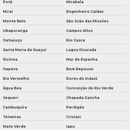
Poté
Mirabela
Miraí
Engenheiro Caldas
Monte Belo
São João das Missões
Ubaporanga
Campos Altos
Itatiaiuçu
Rio Casca
Santa Maria do Suaçuí
Lagoa Dourada
Ilicínea
Mar de Espanha
Itapeva
Bom Repouso
Rio Vermelho
Dores do Indaiá
Água Boa
Conceição do Rio Verde
Jequeri
Chapada Gaúcha
Cambuquira
Perdigão
Teixeiras
Cristais
Mato Verde
Iapu