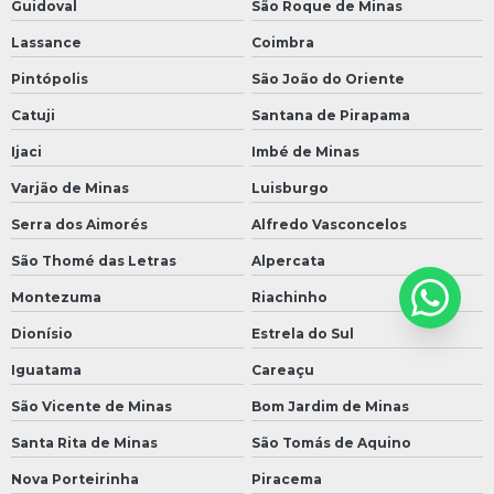
Guidoval
São Roque de Minas
Lassance
Coimbra
Pintópolis
São João do Oriente
Catuji
Santana de Pirapama
Ijaci
Imbé de Minas
Varjão de Minas
Luisburgo
Serra dos Aimorés
Alfredo Vasconcelos
São Thomé das Letras
Alpercata
Montezuma
Riachinho
Dionísio
Estrela do Sul
Iguatama
Careaçu
São Vicente de Minas
Bom Jardim de Minas
Santa Rita de Minas
São Tomás de Aquino
Nova Porteirinha
Piracema