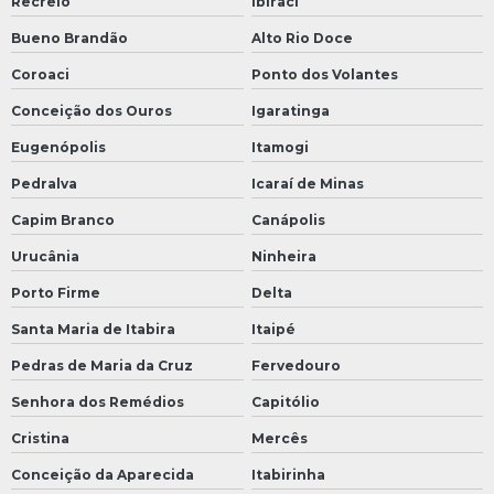
Recreio
Ibiraci
Bueno Brandão
Alto Rio Doce
Coroaci
Ponto dos Volantes
Conceição dos Ouros
Igaratinga
Eugenópolis
Itamogi
Pedralva
Icaraí de Minas
Capim Branco
Canápolis
Urucânia
Ninheira
Porto Firme
Delta
Santa Maria de Itabira
Itaipé
Pedras de Maria da Cruz
Fervedouro
Senhora dos Remédios
Capitólio
Cristina
Mercês
Conceição da Aparecida
Itabirinha