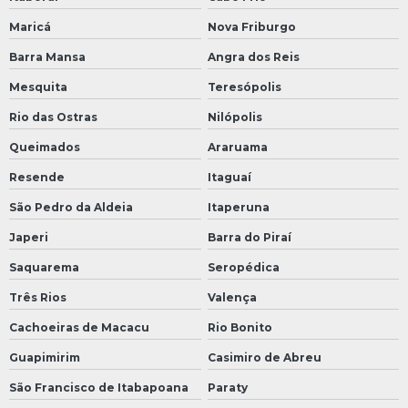
Maricá
Nova Friburgo
Barra Mansa
Angra dos Reis
Mesquita
Teresópolis
Rio das Ostras
Nilópolis
Queimados
Araruama
Resende
Itaguaí
São Pedro da Aldeia
Itaperuna
Japeri
Barra do Piraí
Saquarema
Seropédica
Três Rios
Valença
Cachoeiras de Macacu
Rio Bonito
Guapimirim
Casimiro de Abreu
São Francisco de Itabapoana
Paraty