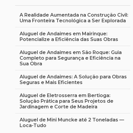
um projeto vai muito além da simples locação do
equipamento. No dia a dia das empresas...
A Realidade Aumentada na Construção Civil:
Uma Fronteira Tecnológica a Ser Explorada
Como Alugar Betoneira e Garantir o
Sucesso na Sua Obra de Forma Prática e
Aluguel de Andaimes em Mairinque:
Segura
Potencialize a Eficiência das Suas Obras
Alugar uma betoneira é uma decisão prática que
Aluguel de Andaimes em São Roque: Guia
muitos profissionais e amadores da construção civil
Completo para Segurança e Eficiência na
adotam para otimizar seus projetos. No dia a dia das...
Sua Obra
Aluguel de Andaimes: A Solução para Obras
Seguras e Mais Eficientes
Aluguel de Eletrosserra em Bertioga:
Solução Prática para Seus Projetos de
Jardinagem e Corte de Madeira
Aluguel de Mini Muncke até 2 Toneladas —
Loca-Tudo