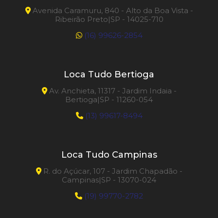
Avenida Caramuru, 840 - Alto da Boa Vista -
Ribeirão Preto|SP - 14025-710
(16) 99626-2854
Loca Tudo Bertioga
Av. Anchieta, 11317 - Jardim Indaia -
Bertioga|SP - 11260-054
(13) 99617-8494
Loca Tudo Campinas
R. do Açúcar, 107 - Jardim Chapadão -
Campinas|SP - 13070-024
(19) 99770-2782