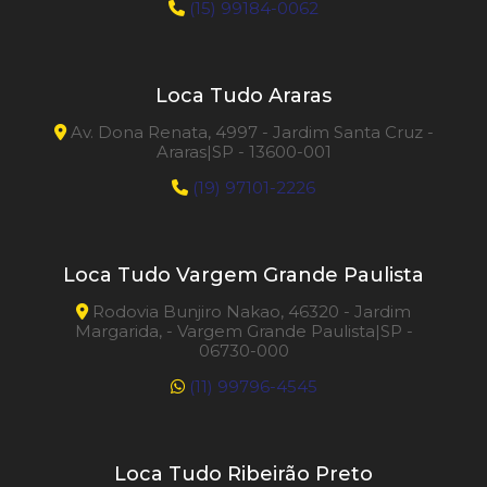
(15) 99184-0062
Loca Tudo Araras
Av. Dona Renata, 4997 - Jardim Santa Cruz -
Araras|SP - 13600-001
(19) 97101-2226
Loca Tudo Vargem Grande Paulista
Rodovia Bunjiro Nakao, 46320 - Jardim
Margarida, - Vargem Grande Paulista|SP -
06730-000
(11) 99796-4545
Loca Tudo Ribeirão Preto