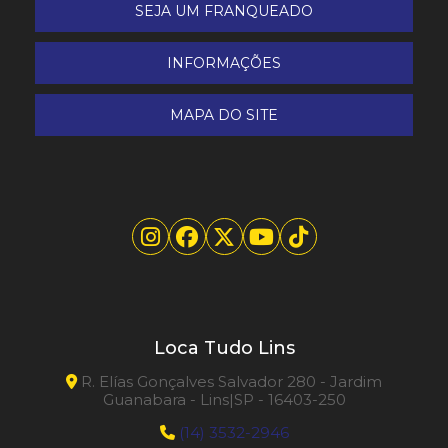
Necessidades
SEJA UM FRANQUEADO
Como o Aluguel de Andaimes Pode Otimizar
INFORMAÇÕES
Seu Projeto de Construção
MAPA DO SITE
Compactador de Solo Sapo vs. Placa
Vibratória: Qual Escolher para Seu Projeto?
Descobrindo o Melhor Equipamento de
Limpeza para Cada Tipo de Piso
Dicas para Encontrar Preços Competitivos
no Aluguel de Extratora e Manter Sua Casa
Limpa
Energia Solar em Projetos de Construção
Loca Tudo Lins
Entenda como Escolher o Container Ideal
R. Elías Gonçalves Salvador 280 - Jardim
para Alugar com Segurança e Economia
Guanabara - Lins|SP - 16403-250
(14) 3532-2946
Entenda o Impacto do Custo da Locação de