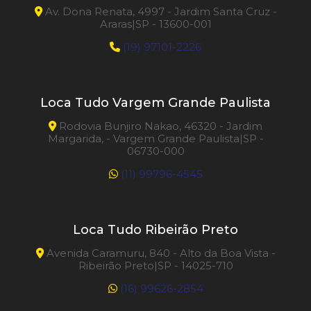
Av. Dona Renata, 4997 - Jardim Santa Cruz -
Araras|SP - 13600-001
(19) 97101-2226
Loca Tudo Vargem Grande Paulista
Rodovia Bunjiro Nakao, 46320 - Jardim
Margarida, - Vargem Grande Paulista|SP -
06730-000
(11) 99796-4545
Loca Tudo Ribeirão Preto
Avenida Caramuru, 840 - Alto da Boa Vista -
Ribeirão Preto|SP - 14025-710
(16) 99626-2854