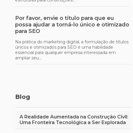
estruturas para construções...
Por favor, envie o título para que eu
possa ajudar a torná-lo único e otimizado
para SEO
Na prática do marketing digital, a formulação de títulos
únicos e otimizados para SEO é uma habilidade
essencial para qualquer empresa interessada em
ampliar seu...
Como Escolher o Melhor Aluguel de
Andaimes de Ferro para Seu Projeto com
Segurança e Eficiência
Blog
Escolher o aluguel de andaimes de ferro adequado para
um projeto vai muito além da simples locação do
equipamento. No dia a dia das empresas...
A Realidade Aumentada na Construção Civil:
Uma Fronteira Tecnológica a Ser Explorada
Como Alugar Betoneira e Garantir o