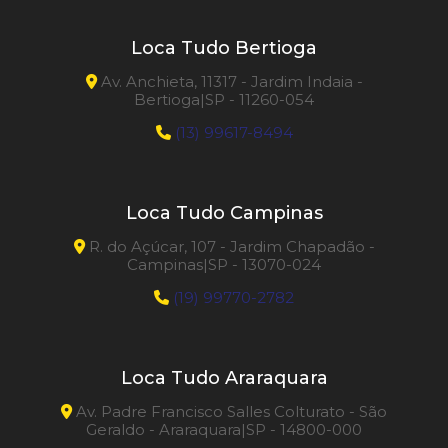
Loca Tudo Bertioga
Av. Anchieta, 11317 - Jardim Indaia -
Bertioga|SP - 11260-054
(13) 99617-8494
Loca Tudo Campinas
R. do Açúcar, 107 - Jardim Chapadão -
Campinas|SP - 13070-024
(19) 99770-2782
Loca Tudo Araraquara
Av. Padre Francisco Salles Colturato - São
Geraldo - Araraquara|SP - 14800-000