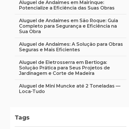
Sucesso na Sua Obra de Forma Prática e
Aluguel de Andaimes em Mairinque:
Segura
Potencialize a Eficiência das Suas Obras
Alugar uma betoneira é uma decisão prática que
Aluguel de Andaimes em São Roque: Guia
muitos profissionais e amadores da construção civil
Completo para Segurança e Eficiência na
adotam para otimizar seus projetos. No dia a dia das...
Sua Obra
Aluguel de Andaimes: A Solução para Obras
Seguras e Mais Eficientes
Aluguel de Eletrosserra em Bertioga:
Solução Prática para Seus Projetos de
Jardinagem e Corte de Madeira
Aluguel de Mini Muncke até 2 Toneladas —
Loca-Tudo
As Últimas Inovações em Equipamentos de
Construção
Tags
Benefícios de Alugar Containers para Obras
e Reformas: Praticidade e Economia