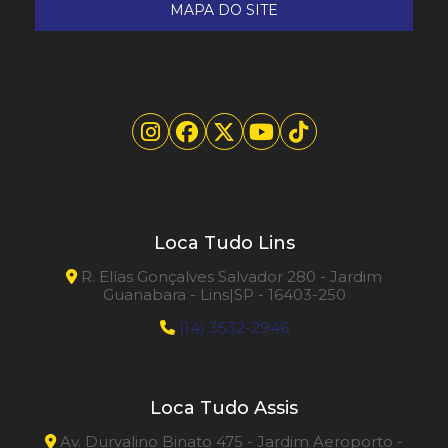
MAPA DO SITE
Compactador de Solo Sapo vs. Placa
Vibratória: Qual Escolher para Seu Projeto?
Descobrindo o Melhor Equipamento de
Limpeza para Cada Tipo de Piso
Dicas para Encontrar Preços Competitivos
no Aluguel de Extratora e Manter Sua Casa
Limpa
Energia Solar em Projetos de Construção
Loca Tudo Lins
Entenda como Escolher o Container Ideal
R. Elías Gonçalves Salvador 280 - Jardim
para Alugar com Segurança e Economia
Guanabara - Lins|SP - 16403-250
(14) 3532-2946
Entenda o Impacto do Custo da Locação de
Geradores de Energia na Sustentabilidade
do Seu Negócio
Loca Tudo Assis
Escolhendo a Roçadeira Certa
Av. Durvalino Binato 475 - Jardim Aeroporto -