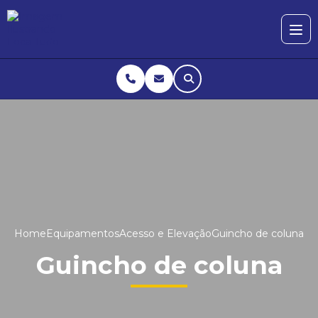
Home
Equipamentos
Acesso e Elevação
Guincho de coluna
Guincho de coluna