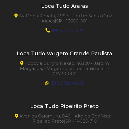
Loca Tudo Araras
Av. Dona Renata, 4997 - Jardim Santa Cruz -
Araras|SP - 13600-001
(19) 97101-2226
Loca Tudo Vargem Grande Paulista
Rodovia Bunjiro Nakao, 46320 - Jardim
Margarida, - Vargem Grande Paulista|SP -
06730-000
(11) 99796-4545
Loca Tudo Ribeirão Preto
Avenida Caramuru, 840 - Alto da Boa Vista -
Ribeirão Preto|SP - 14025-710