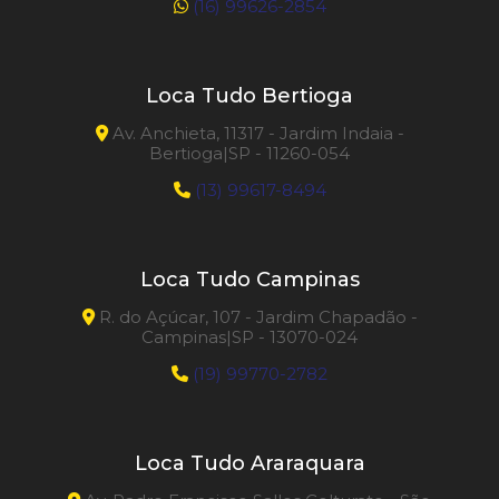
(16) 99626-2854
Loca Tudo Bertioga
Av. Anchieta, 11317 - Jardim Indaia -
Bertioga|SP - 11260-054
(13) 99617-8494
Loca Tudo Campinas
R. do Açúcar, 107 - Jardim Chapadão -
Campinas|SP - 13070-024
(19) 99770-2782
Loca Tudo Araraquara