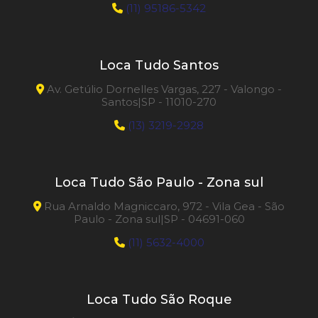
(11) 95186-5342
Loca Tudo Santos
Av. Getúlio Dornelles Vargas, 227 - Valongo -
Santos|SP - 11010-270
(13) 3219-2928
Loca Tudo São Paulo - Zona sul
Rua Arnaldo Magniccaro, 972 - Vila Gea - São
Paulo - Zona sul|SP - 04691-060
(11) 5632-4000
Loca Tudo São Roque