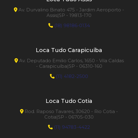
Av. Durvalino Binato 475 - Jardim Aeroporto -
Assis|SP - 19813-170
(18) 98186-0134
Loca Tudo Carapicuíba
Av. Deputado Emilio Carlos, 1650 - Vila Caldas
- Carapicuíba|SP - 06310-160
(11) 4182-2500
Loca Tudo Cotia
Rod. Raposo Tavares, 30620 - Rio Cotia -
Cotia|SP - 06705-030
(11) 94783-4422