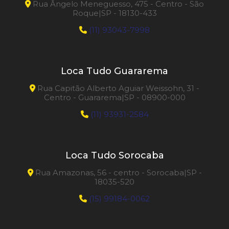
Rua Ângelo Meneguesso, 475 - Centro - São
Roque|SP - 18130-433
(11) 93043-7998
Loca Tudo Guararema
Rua Capitão Alberto Aguiar Weissohn, 31 -
Centro - Guararema|SP - 08900-000
(11) 93931-2584
Loca Tudo Sorocaba
Rua Amazonas, 56 - centro - Sorocaba|SP -
18035-520
(15) 99184-0062