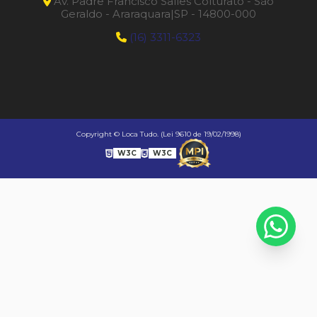
Av. Padre Francisco Salles Colturato - São
Geraldo - Araraquara|SP - 14800-000
(16) 3311-6323
Copyright © Loca Tudo. (Lei 9610 de 19/02/1998)
W3C
W3C