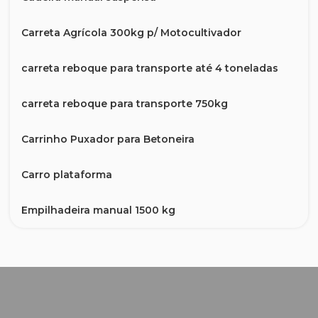
Carreta Agrícola 300kg p/ Motocultivador
carreta reboque para transporte até 4 toneladas
carreta reboque para transporte 750kg
Carrinho Puxador para Betoneira
Carro plataforma
Empilhadeira manual 1500 kg
Escada BTF Extensível Profissional Robusta 31
Degraus em Fibra
Escada de fibra extensora