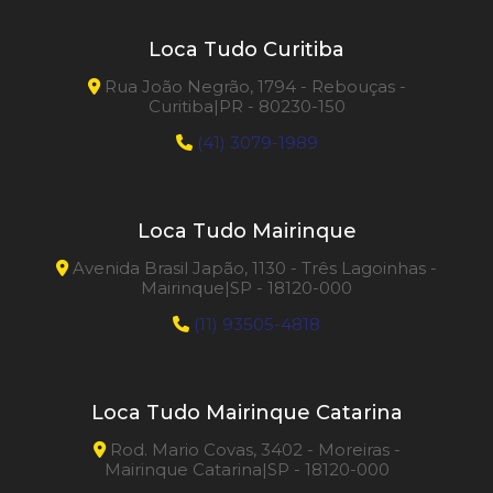
Loca Tudo Curitiba
Rua João Negrão, 1794 - Rebouças -
Curitiba|PR - 80230-150
(41) 3079-1989
Loca Tudo Mairinque
Avenida Brasil Japão, 1130 - Três Lagoinhas -
Mairinque|SP - 18120-000
(11) 93505-4818
Loca Tudo Mairinque Catarina
Rod. Mario Covas, 3402 - Moreiras -
Mairinque Catarina|SP - 18120-000