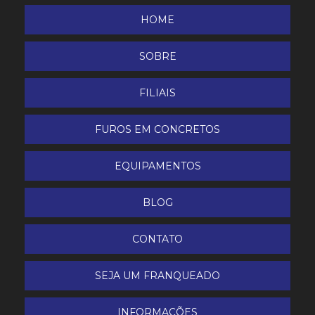
Plataforma Articulada Elevatória 18 metros
HOME
Plataforma elevatória
SOBRE
Talabarte e Cinto
FILIAIS
Talha manual
FUROS EM CONCRETOS
EQUIPAMENTOS
BLOG
CONTATO
SEJA UM FRANQUEADO
INFORMAÇÕES