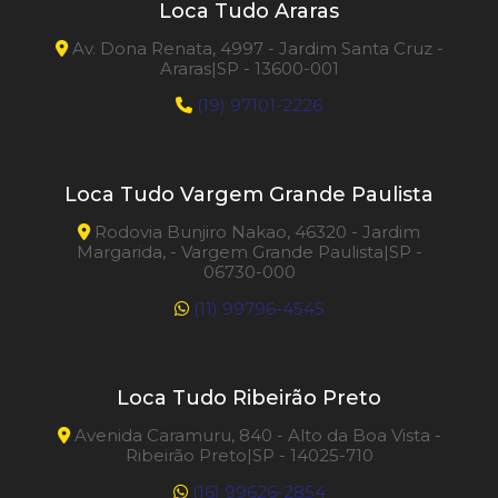
Loca Tudo Araras
Av. Dona Renata, 4997 - Jardim Santa Cruz -
Araras|SP - 13600-001
(19) 97101-2226
Loca Tudo Vargem Grande Paulista
Rodovia Bunjiro Nakao, 46320 - Jardim
Margarida, - Vargem Grande Paulista|SP -
06730-000
(11) 99796-4545
Loca Tudo Ribeirão Preto
Avenida Caramuru, 840 - Alto da Boa Vista -
Ribeirão Preto|SP - 14025-710
(16) 99626-2854