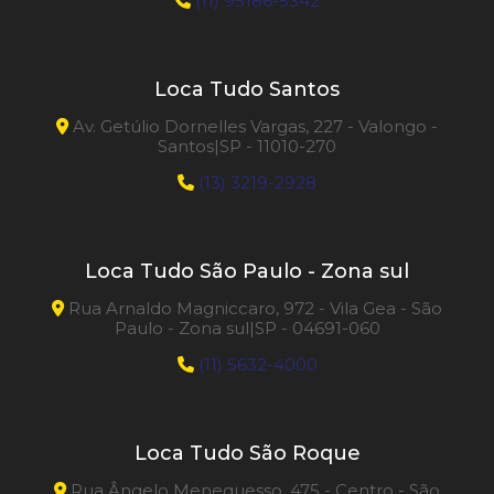
(11) 95186-5342
Loca Tudo Santos
Av. Getúlio Dornelles Vargas, 227 - Valongo -
Santos|SP - 11010-270
(13) 3219-2928
Loca Tudo São Paulo - Zona sul
Rua Arnaldo Magniccaro, 972 - Vila Gea - São
Paulo - Zona sul|SP - 04691-060
(11) 5632-4000
Loca Tudo São Roque
Rua Ângelo Meneguesso, 475 - Centro - São