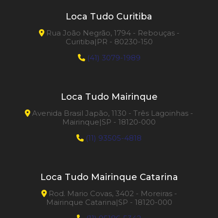
Loca Tudo Curitiba
Rua João Negrão, 1794 - Rebouças -
Curitiba|PR - 80230-150
(41) 3079-1989
Loca Tudo Mairinque
Avenida Brasil Japão, 1130 - Três Lagoinhas -
Mairinque|SP - 18120-000
(11) 93505-4818
Loca Tudo Mairinque Catarina
Rod. Mario Covas, 3402 - Moreiras -
Mairinque Catarina|SP - 18120-000