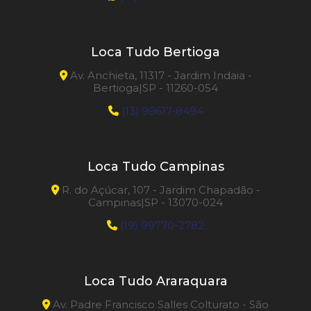
Loca Tudo Bertioga
Av. Anchieta, 11317 - Jardim Indaia -
Bertioga|SP - 11260-054
(13) 99617-8494
Loca Tudo Campinas
R. do Açúcar, 107 - Jardim Chapadão -
Campinas|SP - 13070-024
(19) 99770-2782
Loca Tudo Araraquara
Av. Padre Francisco Salles Colturato - São