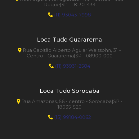
Roque|SP - 18130-433
(11) 93043-7998
Loca Tudo Guararema
Rua Capitão Alberto Aguiar Weissohn, 31 -
Centro - Guararema|SP - 08900-000
(11) 93931-2584
Loca Tudo Sorocaba
Rua Amazonas, 56 - centro - Sorocaba|SP -
18035-520
(15) 99184-0062