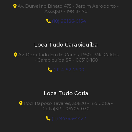
Av. Durvalino Binato 475 - Jardim Aeroporto -
Assis|SP - 19813-170
(18) 98186-0134
Loca Tudo Carapicuíba
Av. Deputado Emilio Carlos, 1650 - Vila Caldas
- Carapicuíba|SP - 06310-160
(11) 4182-2500
Loca Tudo Cotia
Rod. Raposo Tavares, 30620 - Rio Cotia -
Cotia|SP - 06705-030
(11) 94783-4422