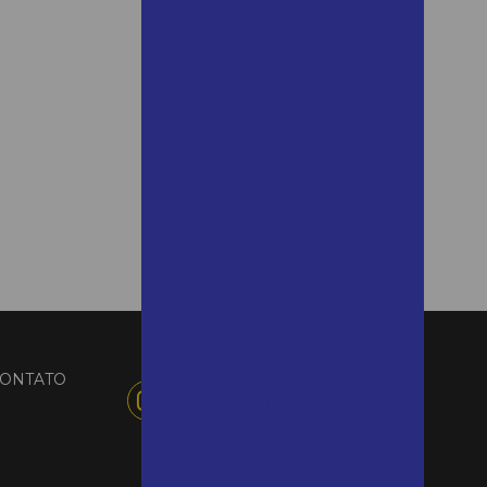
mairinque preço
Aluguel de andaime para
obra
Aluguel de andaime quanto
custa
Aluguel de andaime em
ribeirão preto
Aluguel de andaime em
santos
Aluguel de andaime santos
Aluguel de andaime em são
roque
ONTATO
Aluguel de andaime são
roque preço
Aluguel de andaime em são
vicente