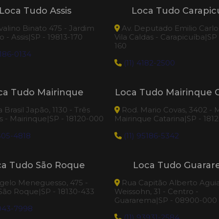
Loca Tudo Assis
Loca Tudo Carapic
valino Binato 475 - Jardim
Av. Deputado Emilio Carlos
 - Assis|SP - 19813-170
Vila Caldas - Carapicuíba|SP
160
186-0134
(11) 4182-2500
ca Tudo Mairinque
Loca Tudo Mairinque C
Brasil Japão, 1130 - Três
Rod. Mario Covas, 3402 - M
 - Mairinque|SP - 18120-000
Mairinque Catarina|SP - 181
505-4818
(11) 95186-5342
ca Tudo São Roque
Loca Tudo Guara
elo Meneguesso, 475 -
Rua Capitão Alberto Agui
 São Roque|SP - 18130-433
Weissohn, 31 - Centro -
Guararema|SP - 08900-000
3043-7998
(11) 93931-2584