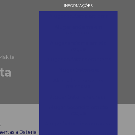
INFORMAÇÕES
Alugar andaime em assis
Alugar andaime em
mairinque
Alugar andaime em são
roque
Makita
Alugar andaimes em araras
ta
Alugar betoneira
Alugar betoneira em
mairinque
Alugar betoneira preço
Alugar betoneira em são
roque
s
Alugar betoneiras em araras
entas a Bateria
Alugar compressor pintura