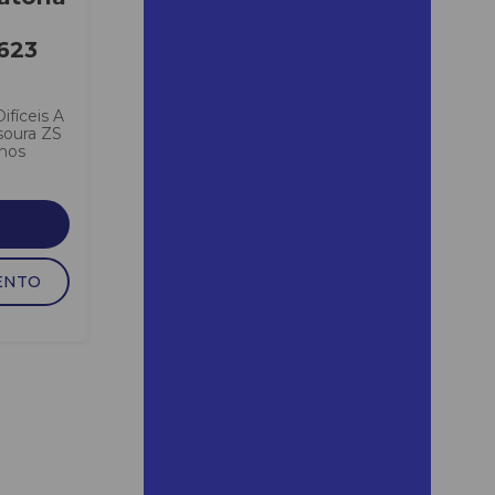
campinas
623
Aluguel de andaime
campinas preço
Aluguel andaime carapicuiba
ifíceis A
soura ZS
enos
Aluguel de andaime em
carapicuíba
Aluguel de andaime para
construção
Aluguel de andaime para
ENTO
construção em araraquara
Aluguel de andaime de ferro
Aluguel de andaime em
guararema
Aluguel de andaime em
mairinque
Aluguel de andaime