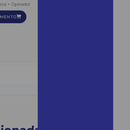
tros + Operador
Alugar compressor para
pintura sp
AMENTO
Alugar container
Alugar container para obra
Alugar eletrosserra em
Bertioga
Alugar escoras para laje
Alugar esmerilhadeira em são
vicente
Alugar gerador em
mairinque
Alugar gerador em são
roque
Alugar giro zero em araras
Alugar lavadora em campinas