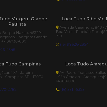
Tudo Vargem Grande
Loca Tudo Ribeirão 
Paulista
Avenida Caramuru, 840 - A
Boa Vista - Ribeirão Preto|S
 Bunjiro Nakao, 46320 -
710
argarida, - Vargem Grande
SP - 06730-000
(16) 99626-2854
796-4545
ca Tudo Campinas
Loca Tudo Araraq
çúcar, 107 - Jardim
Av. Padre Francisco Salles
 - Campinas|SP - 13070-
- São Geraldo - Araraquara|S
14800-000
9770-2782
(16) 3311-6323