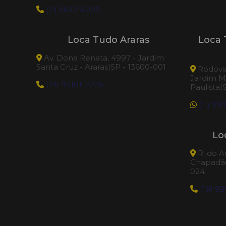
(11) 5632-4000
Loca Tudo Araras
Loca 
Av. Dona Renata, 4997 - Jardim
Santa Cruz - Araras|SP - 13600-001
Rodovia
Jardim M
(19) 97101-2226
Paulista|
(11) 99
Lo
R. do A
Chapadão
024
(19) 9