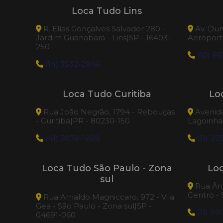
Loca Tudo Lins
Serra sabre a Bateria
R. Elías Gonçalves Salvador 280 -
Av. Dur
Jardim Guanabara - Lins|SP - 16403-
Aeroporto
Tesoura de poda a bateria
250
(18) 98
(14) 3532-2946
Tesoura Poda
Torre de Iluminação Dewalt 3.000
Loca Tudo Curitiba
Lo
Lumens
Rua João Negrão, 1794 - Rebouças
Avenida 
- Curitiba|PR - 80230-150
Lagoinhas
Tupia Bateria
(41) 3079-1989
(11) 93
Tupia de Coluna a Bateria
Loca Tudo São Paulo - Zona
Lo
Vibrador de concreto a bateria
sul
Rua Âng
Centro -
Rua Arnaldo Magniccaro, 972 - Vila
Gea - São Paulo - Zona sul|SP -
(11) 9
04691-060