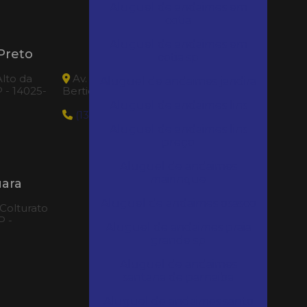
Aluguel de andaimes em
cotia
Aluguel de andaimes em
Preto
Loca Tudo Bertioga
cotia sp
lto da
Av. Anchieta, 11317 - Jardim Indaia -
Aluguel de andaimes jandira
P - 14025-
Bertioga|SP - 11260-054
Aluguel de andaimes lins
(13) 99617-8494
Aluguel de andaimes lins
preço
Aluguel de andaimes
mairinque
uara
Aluguel de andaimes osasco
 Colturato
P -
Aluguel de andaimes praia
grande sp
Aluguel de andaimes
santana de parnaiba
Aluguel de andaimes santo