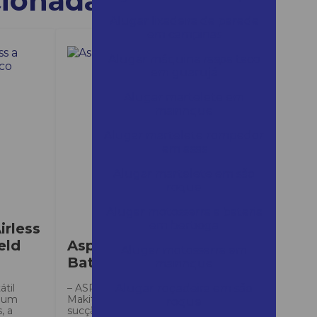
cionadas
Alugar lixadeira de parede
em campinas
Alugar máquina raspa taco
em guarujá
Alugar martelete em
mairinque
Alugar martelete rompedor
em assis
Alugar martelete em são
roque
Alugar motosserra a bateria
em bertioga
irless
eld
Aspirador Costal
Alugar motosserra em
Bateria
mairinque
átil
– ASPIRADOR DE PÓ Costal
Alugar roçadeira em são
é um
Makita – Alta capacidade de
roque
, a
sucção. – Filtro HEPA. – Tubo de