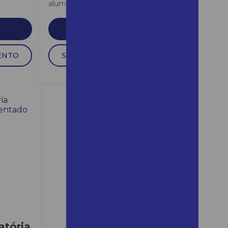
alumínio. –...
Aluguel de andaime 1x1
Aluguel andaime 24 horas
SAIBA MAIS
Aluguel de andaime em
araçariguama
ENTO
SOLICITAR ORÇAMENTO
Aluguel de andaime
araçariguama preço
Aluguel de andaime em
araraquara
Aluguel de andaime em assis
Aluguel de andaime assis
preço
Aluguel de andaime em
bertioga
Aluguel de andaime bertioga
preço
atória
Aluguel de andaime em