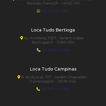
Ribeirão Preto|SP - 14025-710
(16) 99626-2854
Loca Tudo Bertioga
Av. Anchieta, 11317 - Jardim Indaia -
Bertioga|SP - 11260-054
(13) 99617-8494
Loca Tudo Campinas
R. do Açúcar, 107 - Jardim Chapadão -
Campinas|SP - 13070-024
(19) 99770-2782