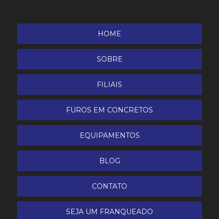
Lavadora de Superfície SHWG3
HOME
Lavadora e Secadora de Piso
SOBRE
LAVADORA HD 9/23 Diesel Kärtcher
FILIAIS
Lavadora Portátil Água Quente
FUROS EM CONCRETOS
Lavadora Scrubber BR 40/10 C
EQUIPAMENTOS
Limpador de Vidros
BLOG
LIMPADORA DE ESTOFADO E CARPETE KARCHER
PUZZI 30/4
CONTATO
Pistola telescópica 1,8 à 5,4 m
SEJA UM FRANQUEADO