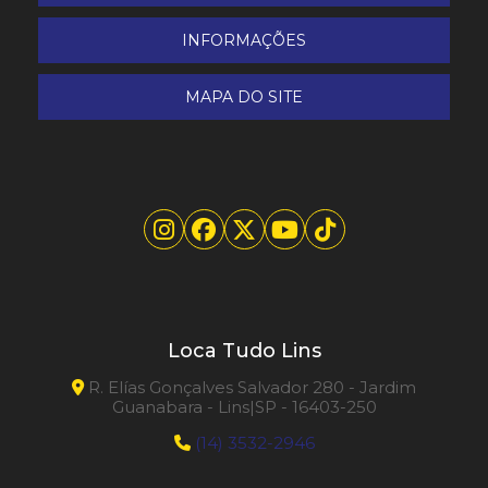
Polidora UHS
INFORMAÇÕES
Pulverizador Tanque Químico
MAPA DO SITE
Raspa-taco
Varredeira para operador a pé BSW 950 MF Lavor
Varredeira Profissional
Loca Tudo Lins
R. Elías Gonçalves Salvador 280 - Jardim
Guanabara - Lins|SP - 16403-250
(14) 3532-2946