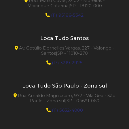
Rod. Mario Covas, 3402 - Moreiras -
Mairinque Catarina|SP - 18120-000
(11) 95186-5342
Loca Tudo Santos
Av. Getúlio Dornelles Vargas, 227 - Valongo -
Santos|SP - 11010-270
(13) 3219-2928
Loca Tudo São Paulo - Zona sul
Rua Arnaldo Magniccaro, 972 - Vila Gea - São
Paulo - Zona sul|SP - 04691-060
(11) 5632-4000