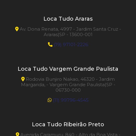
Loca Tudo Araras
Av. Dona Renata, 4997 - Jardim Santa Cruz -
Araras|SP - 13600-001
(19) 97101-2226
Loca Tudo Vargem Grande Paulista
Rodovia Bunjiro Nakao, 46320 - Jardim
Margarida, - Vargem Grande Paulista|SP -
06730-000
(11) 99796-4545
Loca Tudo Ribeirão Preto
Avenida Caramuru, 840 - Alto da Boa Vista -