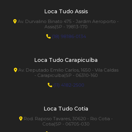
Loca Tudo Assis
Av. Durvalino Binato 475 - Jardim Aeroporto -
Assis|SP - 19813-170
(18) 98186-0134
Loca Tudo Carapicuíba
Av. Deputado Emilio Carlos, 1650 - Vila Caldas
- Carapicuíba|SP - 06310-160
(11) 4182-2500
Loca Tudo Cotia
Rod. Raposo Tavares, 30620 - Rio Cotia -
Cotia|SP - 06705-030