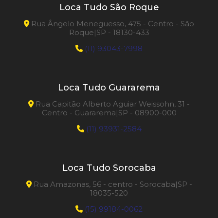
Loca Tudo São Roque
Rua Ângelo Meneguesso, 475 - Centro - São
Roque|SP - 18130-433
(11) 93043-7998
Loca Tudo Guararema
Rua Capitão Alberto Aguiar Weissohn, 31 -
Centro - Guararema|SP - 08900-000
(11) 93931-2584
Loca Tudo Sorocaba
Rua Amazonas, 56 - centro - Sorocaba|SP -
18035-520
(15) 99184-0062