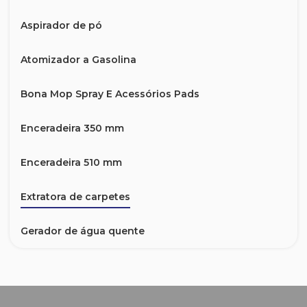
Aspirador de pó
Atomizador a Gasolina
Bona Mop Spray E Acessórios Pads
Enceradeira 350 mm
Enceradeira 510 mm
Extratora de carpetes
Gerador de água quente
Lavadora a Vapor Profissional
LAVADORA A.P HD 9/23 Gasolina