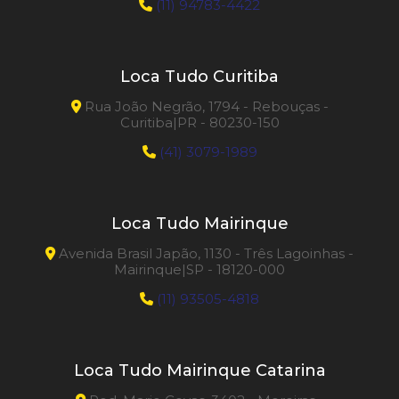
(11) 94783-4422
Loca Tudo Curitiba
Rua João Negrão, 1794 - Rebouças -
Curitiba|PR - 80230-150
(41) 3079-1989
Loca Tudo Mairinque
Avenida Brasil Japão, 1130 - Três Lagoinhas -
Mairinque|SP - 18120-000
(11) 93505-4818
Loca Tudo Mairinque Catarina