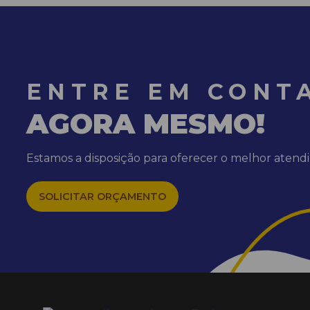
Lavadora de Alta Pressão de ÁGUA
QUENTE LAVOR
Lavadora de Pressão Água Quente
ENTRE EM CONT
Lavadora de Superfície SHWG3
AGORA MESMO!
Lavadora e Secadora de Piso
Estamos a disposição para oferecer o melhor aten
LAVADORA HD 9/23 Diesel Kärtcher
SOLICITAR ORÇAMENTO
Lavadora Portátil Água Quente
Lavadora Scrubber BR 40/10 C
Limpador de Vidros