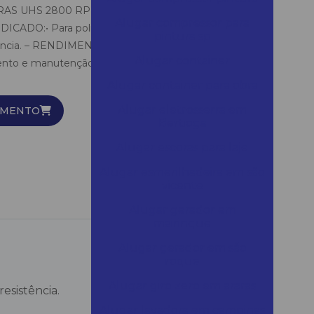
RAS UHS 2800 RPM E HS 2000 RPM.– ESTE
Alugar compressor para
CADO:• Para polimento de pisos com acabamento
pintura sp
istência. – RENDIMENTO:• Aproximado: 1500 m²/h. –
Alugar container
nto e manutenção do brilho de acabamento de alta
Alugar container para obra
Alugar eletrosserra em
AMENTO
Bertioga
Alugar escoras para laje
Alugar esmerilhadeira em são
vicente
Alugar gerador em
mairinque
Alugar gerador em são
roque
Alugar giro zero em araras
esistência.
Alugar lavadora em campinas