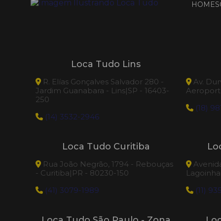
HOME
S
LIMPADORA DE ESTOFADO E
CARPETE KARCHER PUZZI 30/4
Pistola telescópica 1,8 à 5,4 m
Loca Tudo Lins
Polidora UHS
R. Elías Gonçalves Salvador 280 -
Av. Dur
Pulverizador Tanque Químico
Jardim Guanabara - Lins|SP - 16403-
Aeroporto
250
(18) 98
Raspa-taco
(14) 3532-2946
Varredeira para operador a pé BSW
Loca Tudo Curitiba
Lo
950 MF Lavor
Rua João Negrão, 1794 - Rebouças
Avenida 
- Curitiba|PR - 80230-150
Lagoinhas
Varredeira Profissional
(41) 3079-1989
(11) 93
Loca Tudo São Paulo - Zona
Lo