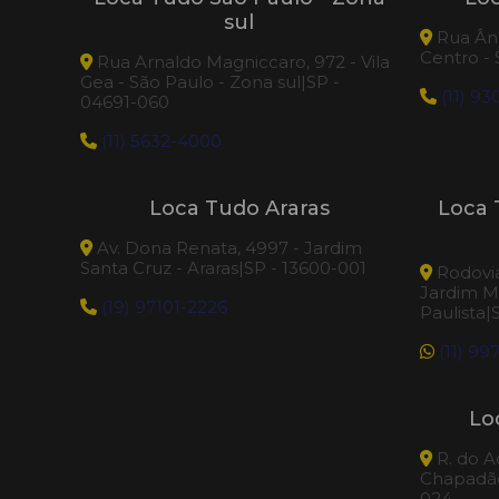
sul
Rua Âng
Centro -
Rua Arnaldo Magniccaro, 972 - Vila
Gea - São Paulo - Zona sul|SP -
(11) 9
04691-060
(11) 5632-4000
Loca Tudo Araras
Loca 
Av. Dona Renata, 4997 - Jardim
Santa Cruz - Araras|SP - 13600-001
Rodovia
Jardim M
(19) 97101-2226
Paulista|
(11) 99
Lo
R. do A
Chapadão
024