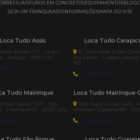
OBRE
FILIAIS
FUROS EM CONCRETOS
EQUIPAMENTOS
BLOG
C
SEJA UM FRANQUEADO
INFORMAÇÕES
MAPA DO SITE
Loca Tudo Assis
Loca Tudo Carapic
valino Binato 475 - Jardim
Av. Deputado Emilio Carlos
 - Assis|SP - 19813-170
Vila Caldas - Carapicuíba|SP
160
186-0134
(11) 4182-2500
ca Tudo Mairinque
Loca Tudo Mairinque C
Brasil Japão, 1130 - Três
Rod. Mario Covas, 3402 - M
 - Mairinque|SP - 18120-000
Mairinque Catarina|SP - 181
505-4818
(11) 95186-5342
ca Tudo São Roque
Loca Tudo Guara