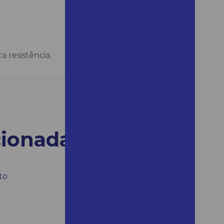
Alugar lixadeira de parede
em campinas
Alugar máquina raspa taco
em guarujá
 resistência.
Alugar martelete em
mairinque
Alugar martelete rompedor
em assis
Alugar martelete em são
cionadas
roque
Alugar motosserra a bateria
em bertioga
Alugar motosserra em
mairinque
Alugar roçadeira em são
roque