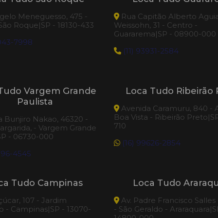
elo Meneguesso, 475 -
Rua Capitão Alberto Agui
 São Roque|SP - 18130-433
Weissohn, 31 - Centro -
Guararema|SP - 08900-000
3043-7998
(11) 93931-2584
Tudo Vargem Grande
Loca Tudo Ribeirão 
Paulista
Avenida Caramuru, 840 - A
Boa Vista - Ribeirão Preto|S
 Bunjiro Nakao, 46320 -
710
argarida, - Vargem Grande
SP - 06730-000
(16) 99626-2854
796-4545
ca Tudo Campinas
Loca Tudo Araraq
çúcar, 107 - Jardim
Av. Padre Francisco Salles
 - Campinas|SP - 13070-
- São Geraldo - Araraquara|S
14800-000