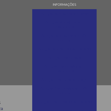
INFORMAÇÕES
Alugar andaime em assis
Alugar andaime em
mairinque
Alugar andaime em são
roque
Alugar andaimes em araras
Alugar betoneira
Alugar betoneira em
mairinque
Alugar betoneira preço
Alugar betoneira em são
roque
s
Alugar betoneiras em araras
za
Alugar compressor pintura