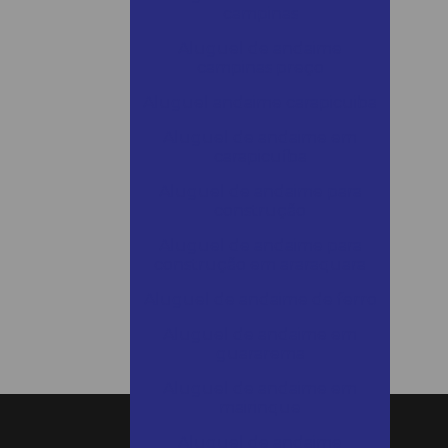
campinas
Aluguel de andaime
campinas preço
Aluguel andaime carapicuiba
Aluguel de andaime em
carapicuíba
Aluguel de andaime para
construção
Aluguel de andaime para
construção em araraquara
Aluguel de andaime de ferro
Aluguel de andaime em
guararema
Aluguel de andaime em
mairinque
Aluguel de andaime