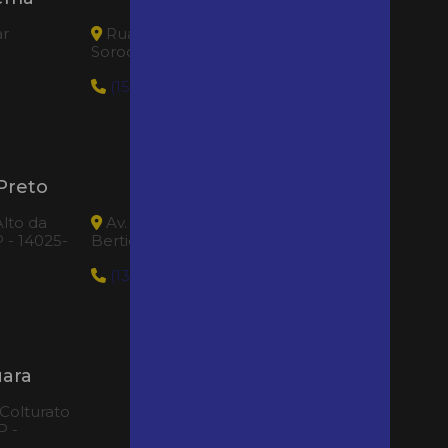
Aluguel de andaime são
vicente preço
ar
Rua Amazonas, 56 - centro -
Sorocaba|SP - 18035-520
Aluguel andaime sorocaba
(15) 99184-0062
Aluguel de andaime tubular
em bertioga
Aluguel de andaime tubular
em santana de parnaíba
Preto
Loca Tudo Bertioga
Aluguel de andaime valor
lto da
Av. Anchieta, 11317 - Jardim Indaia -
P - 14025-
Bertioga|SP - 11260-054
Aluguel de andaimes
(13) 99617-8494
Aluguel de andaimes em
araras
Aluguel de andaimes barueri
Aluguel de andaimes e
uara
betoneiras
 Colturato
Aluguel de andaimes cotia
P -