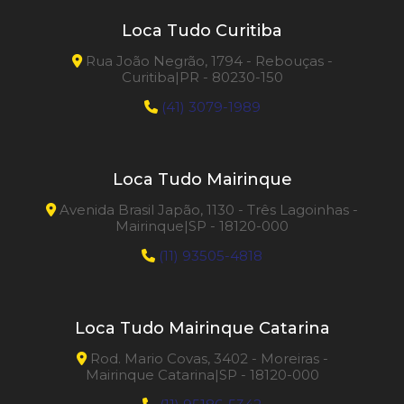
Loca Tudo Curitiba
Rua João Negrão, 1794 - Rebouças -
Curitiba|PR - 80230-150
(41) 3079-1989
Loca Tudo Mairinque
Avenida Brasil Japão, 1130 - Três Lagoinhas -
Mairinque|SP - 18120-000
(11) 93505-4818
Loca Tudo Mairinque Catarina
Rod. Mario Covas, 3402 - Moreiras -
Mairinque Catarina|SP - 18120-000