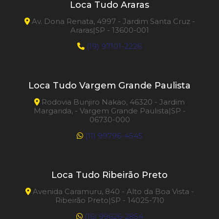
Loca Tudo Araras
Av. Dona Renata, 4997 - Jardim Santa Cruz -
Araras|SP - 13600-001
(19) 97101-2226
Loca Tudo Vargem Grande Paulista
Rodovia Bunjiro Nakao, 46320 - Jardim
Margarida, - Vargem Grande Paulista|SP -
06730-000
(11) 99796-4545
Loca Tudo Ribeirão Preto
Avenida Caramuru, 840 - Alto da Boa Vista -
Ribeirão Preto|SP - 14025-710
(16) 99626-2854