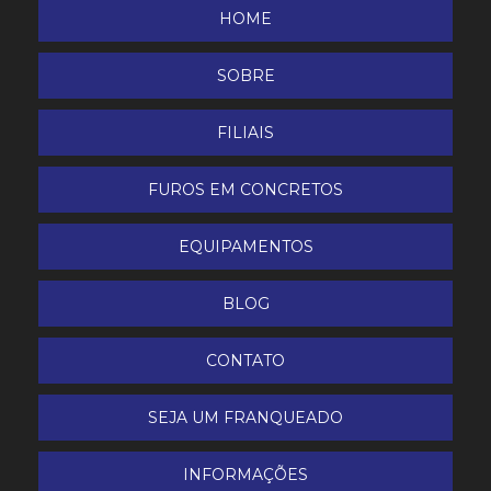
HOME
Lavadora e Secadora de Piso
SOBRE
LAVADORA HD 9/23 Diesel Kärtcher
FILIAIS
Lavadora Portátil Água Quente
FUROS EM CONCRETOS
Lavadora Scrubber BR 40/10 C
EQUIPAMENTOS
Limpador de Vidros
BLOG
LIMPADORA DE ESTOFADO E CARPETE KARCHER
PUZZI 30/4
CONTATO
Pistola telescópica 1,8 à 5,4 m
SEJA UM FRANQUEADO
Polidora UHS
INFORMAÇÕES