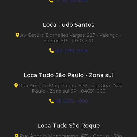
(11) 95186-5342
Loca Tudo Santos
Av. Getúlio Dornelles Vargas, 227 - Valongo -
Santos|SP - 11010-270
(13) 3219-2928
Loca Tudo São Paulo - Zona sul
Rua Arnaldo Magniccaro, 972 - Vila Gea - São
Paulo - Zona sul|SP - 04691-060
(11) 5632-4000
Loca Tudo São Roque
Rua Ângelo Meneguesso, 475 - Centro - São