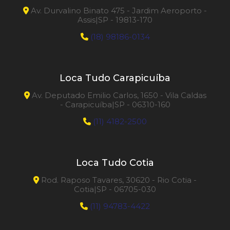
Av. Durvalino Binato 475 - Jardim Aeroporto -
Assis|SP - 19813-170
(18) 98186-0134
Loca Tudo Carapicuíba
Av. Deputado Emilio Carlos, 1650 - Vila Caldas
- Carapicuíba|SP - 06310-160
(11) 4182-2500
Loca Tudo Cotia
Rod. Raposo Tavares, 30620 - Rio Cotia -
Cotia|SP - 06705-030
(11) 94783-4422