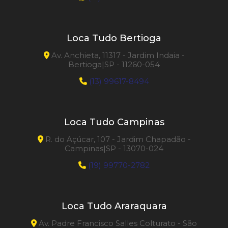
Loca Tudo Bertioga
Av. Anchieta, 11317 - Jardim Indaia -
Bertioga|SP - 11260-054
(13) 99617-8494
Loca Tudo Campinas
R. do Açúcar, 107 - Jardim Chapadão -
Campinas|SP - 13070-024
(19) 99770-2782
Loca Tudo Araraquara
Av. Padre Francisco Salles Colturato - São