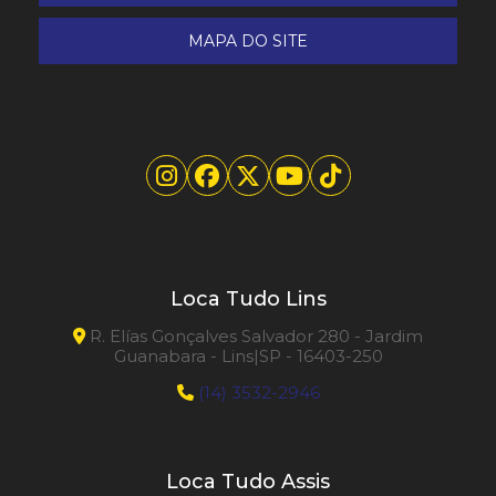
Pulverizador Tanque Químico
MAPA DO SITE
Raspa-taco
Varredeira para operador a pé BSW 950 MF Lavor
Varredeira Profissional
Loca Tudo Lins
R. Elías Gonçalves Salvador 280 - Jardim
Guanabara - Lins|SP - 16403-250
(14) 3532-2946
Loca Tudo Assis