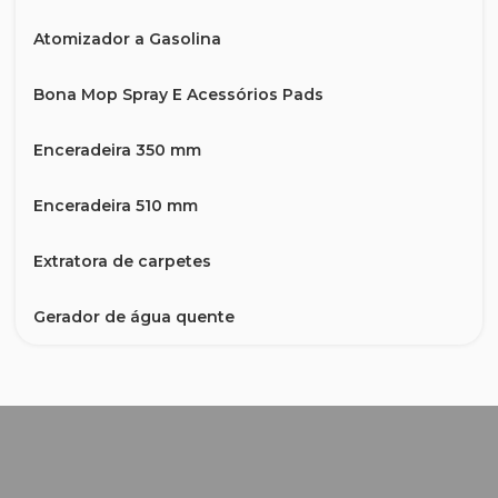
Atomizador a Gasolina
Bona Mop Spray E Acessórios Pads
Enceradeira 350 mm
Enceradeira 510 mm
Extratora de carpetes
Gerador de água quente
Lavadora a Vapor Profissional
LAVADORA A.P HD 9/23 Gasolina
Lavadora Alta Pressão 6/15 Maxi