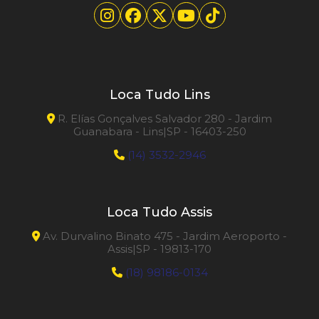
Varredeira Profissional
Loca Tudo Lins
R. Elías Gonçalves Salvador 280 - Jardim
Guanabara - Lins|SP - 16403-250
(14) 3532-2946
Loca Tudo Assis
Av. Durvalino Binato 475 - Jardim Aeroporto -
Assis|SP - 19813-170
(18) 98186-0134