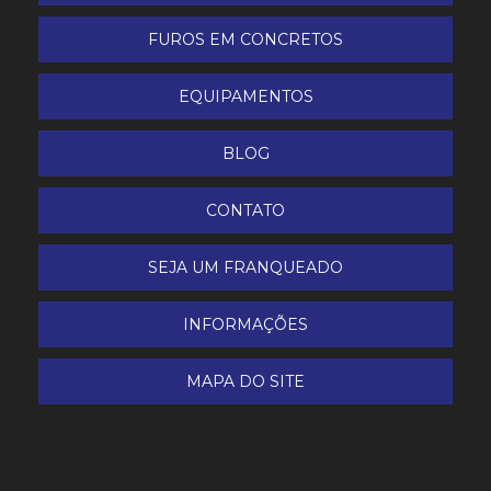
Lavadora Portátil Água Quente
FUROS EM CONCRETOS
Lavadora Scrubber BR 40/10 C
EQUIPAMENTOS
Limpador de Vidros
BLOG
LIMPADORA DE ESTOFADO E CARPETE KARCHER
PUZZI 30/4
CONTATO
Pistola telescópica 1,8 à 5,4 m
SEJA UM FRANQUEADO
Polidora UHS
INFORMAÇÕES
Pulverizador Tanque Químico
MAPA DO SITE
Raspa-taco
Varredeira para operador a pé BSW 950 MF Lavor