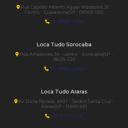
Rua Capitão Alberto Aguiar Weissohn, 31 -
Centro - Guararema|SP - 08900-000
(11) 93931-2584
Loca Tudo Sorocaba
Rua Amazonas, 56 - centro - Sorocaba|SP -
18035-520
(15) 99184-0062
Loca Tudo Araras
Av. Dona Renata, 4997 - Jardim Santa Cruz -
Araras|SP - 13600-001
(19) 97101-2226