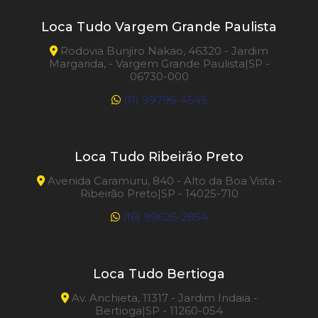
Loca Tudo Vargem Grande Paulista
Rodovia Bunjiro Nakao, 46320 - Jardim
Margarida, - Vargem Grande Paulista|SP -
06730-000
(11) 99796-4545
Loca Tudo Ribeirão Preto
Avenida Caramuru, 840 - Alto da Boa Vista -
Ribeirão Preto|SP - 14025-710
(16) 99626-2854
Loca Tudo Bertioga
Av. Anchieta, 11317 - Jardim Indaia -
Bertioga|SP - 11260-054