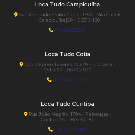
Loca Tudo Carapicuíba
Av. Deputado Emilio Carlos, 1650 - Vila Caldas
- Carapicuíba|SP - 06310-160
(11) 4182-2500
Loca Tudo Cotia
Rod. Raposo Tavares, 30620 - Rio Cotia -
Cotia|SP - 06705-030
(11) 94783-4422
Loca Tudo Curitiba
Rua João Negrão, 1794 - Rebouças -
Curitiba|PR - 80230-150
(41) 3079-1989