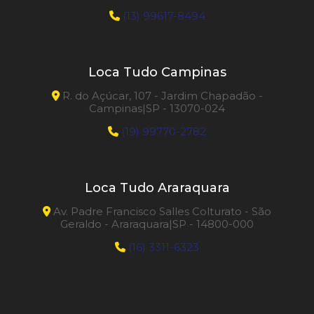
(13) 99617-8494
Loca Tudo Campinas
R. do Açúcar, 107 - Jardim Chapadão -
Campinas|SP - 13070-024
(19) 99770-2782
Loca Tudo Araraquara
Av. Padre Francisco Salles Colturato - São
Geraldo - Araraquara|SP - 14800-000
(16) 3311-6323