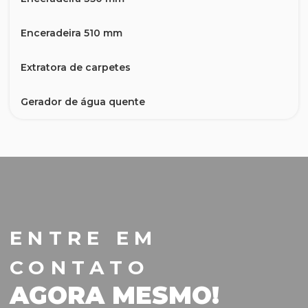
Enceradeira 510 mm
Extratora de carpetes
Gerador de água quente
Lavadora a Vapor Profissional
LAVADORA A.P HD 9/23 Gasolina
Lavadora Alta Pressão 6/15 Maxi
ENTRE EM
Lavadora alta pressão a diesel 3335 libras
CONTATO
Lavadora BD 17/5C p/ Escada ou Sofá
AGORA MESMO!