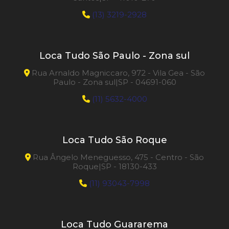
(13) 3219-2928
Loca Tudo São Paulo - Zona sul
Rua Arnaldo Magniccaro, 972 - Vila Gea - São
Paulo - Zona sul|SP - 04691-060
(11) 5632-4000
Loca Tudo São Roque
Rua Ângelo Meneguesso, 475 - Centro - São
Roque|SP - 18130-433
(11) 93043-7998
Loca Tudo Guararema