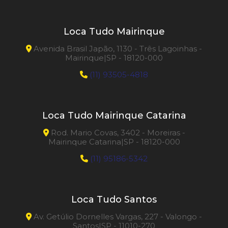
Loca Tudo Mairinque
Avenida Brasil Japão, 1130 - Três Lagoinhas -
Mairinque|SP - 18120-000
(11) 93505-4818
Loca Tudo Mairinque Catarina
Rod. Mario Covas, 3402 - Moreiras -
Mairinque Catarina|SP - 18120-000
(11) 95186-5342
Loca Tudo Santos
Av. Getúlio Dornelles Vargas, 227 - Valongo -
Santos|SP - 11010-270