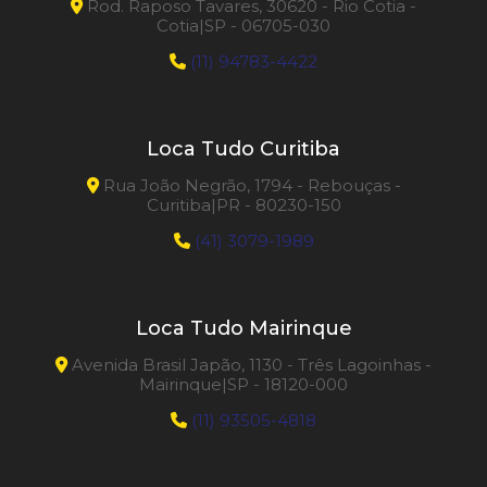
Rod. Raposo Tavares, 30620 - Rio Cotia -
Cotia|SP - 06705-030
(11) 94783-4422
Loca Tudo Curitiba
Rua João Negrão, 1794 - Rebouças -
Curitiba|PR - 80230-150
(41) 3079-1989
Loca Tudo Mairinque
Avenida Brasil Japão, 1130 - Três Lagoinhas -
Mairinque|SP - 18120-000
(11) 93505-4818