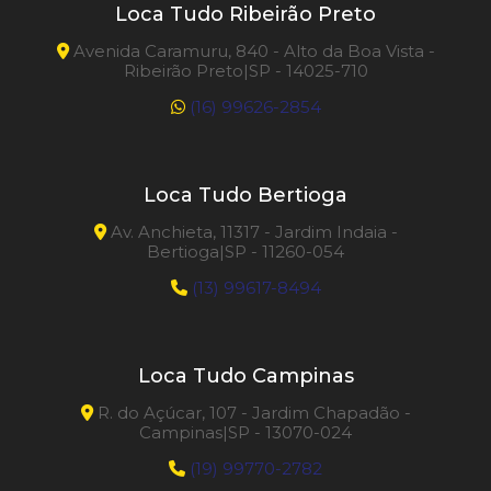
Loca Tudo Ribeirão Preto
Avenida Caramuru, 840 - Alto da Boa Vista -
Ribeirão Preto|SP - 14025-710
(16) 99626-2854
Loca Tudo Bertioga
Av. Anchieta, 11317 - Jardim Indaia -
Bertioga|SP - 11260-054
(13) 99617-8494
Loca Tudo Campinas
R. do Açúcar, 107 - Jardim Chapadão -
Campinas|SP - 13070-024
(19) 99770-2782