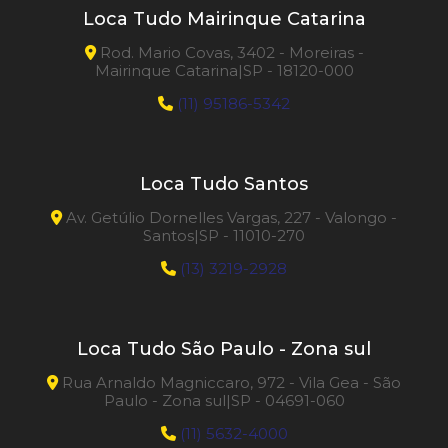
Loca Tudo Mairinque Catarina
Rod. Mario Covas, 3402 - Moreiras -
Mairinque Catarina|SP - 18120-000
(11) 95186-5342
Loca Tudo Santos
Av. Getúlio Dornelles Vargas, 227 - Valongo -
Santos|SP - 11010-270
(13) 3219-2928
Loca Tudo São Paulo - Zona sul
Rua Arnaldo Magniccaro, 972 - Vila Gea - São
Paulo - Zona sul|SP - 04691-060
(11) 5632-4000