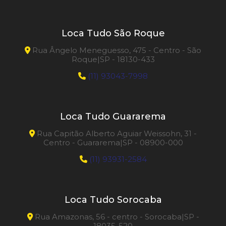
Loca Tudo São Roque
Rua Ângelo Meneguesso, 475 - Centro - São
Roque|SP - 18130-433
(11) 93043-7998
Loca Tudo Guararema
Rua Capitão Alberto Aguiar Weissohn, 31 -
Centro - Guararema|SP - 08900-000
(11) 93931-2584
Loca Tudo Sorocaba
Rua Amazonas, 56 - centro - Sorocaba|SP -
18035-520