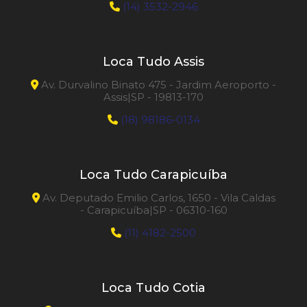
(14) 3532-2946
Loca Tudo Assis
Av. Durvalino Binato 475 - Jardim Aeroporto -
Assis|SP - 19813-170
(18) 98186-0134
Loca Tudo Carapicuíba
Av. Deputado Emilio Carlos, 1650 - Vila Caldas
- Carapicuíba|SP - 06310-160
(11) 4182-2500
Loca Tudo Cotia