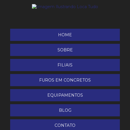
Plataforma Elevatória Tesoura Elétrica ZS 1212 DC
Plataforma Elevatória Tesoura Elétrica ZS 1414 DC
Plataforma Elevatória Tesoura Terreno Acidentado
HOME
ZS 1623 RT
SOBRE
FILIAIS
FUROS EM CONCRETOS
EQUIPAMENTOS
BLOG
CONTATO