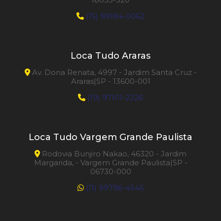
(15) 99184-0062
Loca Tudo Araras
Av. Dona Renata, 4997 - Jardim Santa Cruz -
Araras|SP - 13600-001
(19) 97101-2226
Loca Tudo Vargem Grande Paulista
Rodovia Bunjiro Nakao, 46320 - Jardim
Margarida, - Vargem Grande Paulista|SP -
06730-000
(11) 99796-4545