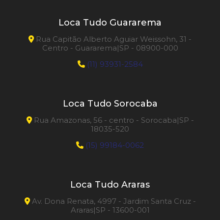
Loca Tudo Guararema
Rua Capitão Alberto Aguiar Weissohn, 31 -
Centro - Guararema|SP - 08900-000
(11) 93931-2584
Loca Tudo Sorocaba
Rua Amazonas, 56 - centro - Sorocaba|SP -
18035-520
(15) 99184-0062
Loca Tudo Araras
Av. Dona Renata, 4997 - Jardim Santa Cruz -
Araras|SP - 13600-001