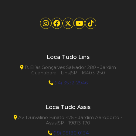
Loca Tudo Lins
R. Elías Gonçalves Salvador 280 - Jardim
Guanabara - Lins|SP - 16403-250
(14) 3532-2946
Loca Tudo Assis
Av. Durvalino Binato 475 - Jardim Aeroporto -
Assis|SP - 19813-170
(18) 98186-0134