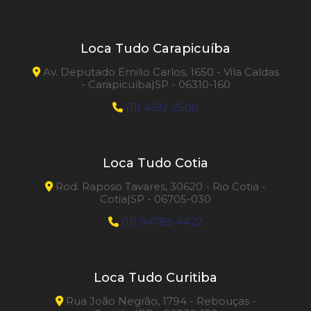
Loca Tudo Carapicuíba
Av. Deputado Emilio Carlos, 1650 - Vila Caldas
- Carapicuíba|SP - 06310-160
(11) 4182-2500
Loca Tudo Cotia
Rod. Raposo Tavares, 30620 - Rio Cotia -
Cotia|SP - 06705-030
(11) 94783-4422
Loca Tudo Curitiba
Rua João Negrão, 1794 - Rebouças -