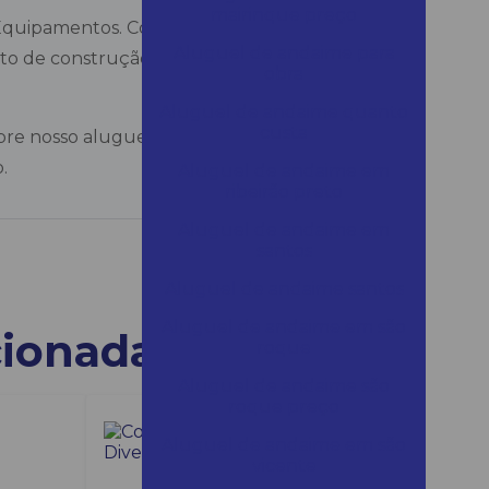
mairinque preço
 Equipamentos. Com nossas máquinas
Aluguel de andaime para
to de construção atinja a qualidade e a
obra
Aluguel de andaime quanto
custa
re nosso aluguel de vibrador de concreto e
.
Aluguel de andaime em
ribeirão preto
Aluguel de andaime em
santos
Aluguel de andaime santos
Aluguel de andaime em são
cionadas
roque
Aluguel de andaime são
roque preço
Aluguel de andaime em são
vicente