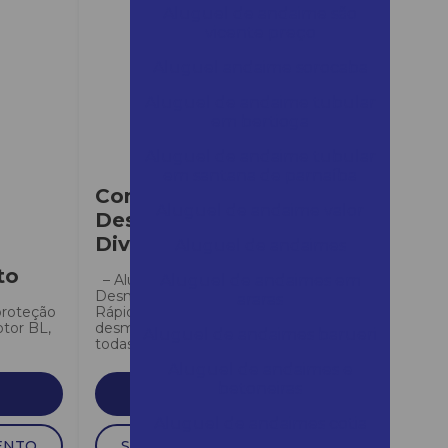
Aluguel de andaime são
vicente preço
Aluguel andaime sorocaba
Aluguel de andaime tubular
em bertioga
Aluguel de andaime tubular
em santana de parnaíba
Container
Aluguel de andaime valor
Desmontável
Diversos Tamanhos
Aluguel de andaimes
to
– Aluguel de Container
Aluguel de andaimes em
Desmontável Galvanizado. –
araras
proteção
Rápida montagem e
otor BL,
desmontagem.– Possibilidades:
Aluguel de andaimes barueri
todas com 2 metros...
Aluguel de andaimes e
betoneiras
SAIBA MAIS
Aluguel de andaimes cotia
ENTO
SOLICITAR ORÇAMENTO