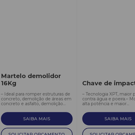
Martelo demolidor
16Kg
Chave de impac
– Ideal para romper estruturas de
– Tecnologia XPT, maior 
concreto, demolição de áreas em
contra água e poeira.– M
concreto e asfalto, demolição...
alta potência e maior...
SAIBA MAIS
SAIBA MAIS
SOLICITAR ORÇAMENTO
SOLICITAR ORÇAM