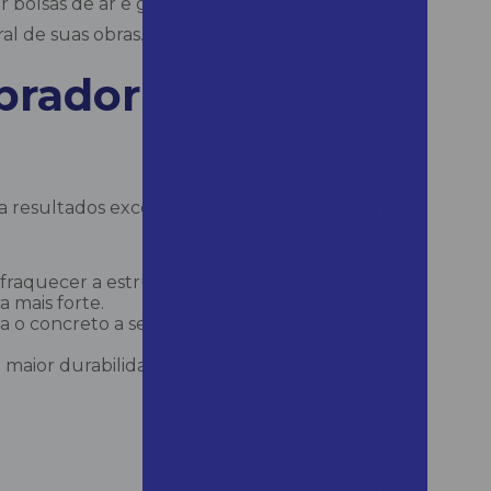
r bolsas de ar e garantir uma massa de
Aluguel de andaime 1x1
l de suas obras.
Aluguel andaime 24 horas
brador de
Aluguel de andaime em
araçariguama
Aluguel de andaime
araçariguama preço
ca resultados excelentes em concretagem.
Aluguel de andaime em
araraquara
Aluguel de andaime em assis
fraquecer a estrutura. Usar um vibrador de
 mais forte.
Aluguel de andaime assis
a o concreto a se acomodar melhor,
preço
ior durabilidade e resistência a condições
Aluguel de andaime em
bertioga
Aluguel de andaime bertioga
preço
Aluguel de andaime em