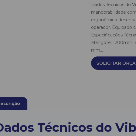
Dados Técnicos do Vi
manobrabilidade com
ergonômico desenhad
operador. Equipado co
Especificações Técni
Mangote: 1200mm. Vi
mm...
SOLICITAR ORÇ
escrição
Dados Técnicos do Vib