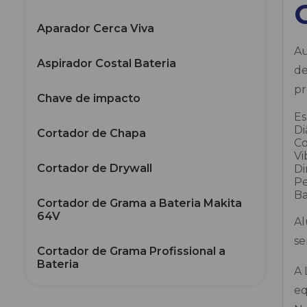
Aparador Cerca Viva
Au
Aspirador Costal Bateria
de
pr
Chave de impacto
Es
Di
Cortador de Chapa
C
Vi
Cortador de Drywall
Di
Pe
Ba
Cortador de Grama a Bateria Makita
64V
A
se
Cortador de Grama Profissional a
Bateria
A 
eq
Enxada Rotativa a Bateria