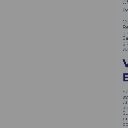
Of
Parafusadeira de Auto-Alimentação
Pe
Parafusadeira/Furadeira de Impacto a
Co
Bateria
Re
ga
Sa
Pinador a Bateria
ga
su
Pistola Calafetagem
Plaina Bateria
Podador a Bateria Makita
Eq
as
Politriz Rotorbital
Cu
al
Pulverizador a Bateria
Su
pr
ob
Rebitadora