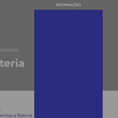
INFORMAÇÕES
Alugar andaime em assis
Alugar andaime em
mairinque
Alugar andaime em são
roque
a bateria
Alugar andaimes em araras
teria
Alugar betoneira
Alugar betoneira em
mairinque
Alugar betoneira preço
Alugar betoneira em são
roque
s
Alugar betoneiras em araras
entas a Bateria
Alugar compressor pintura