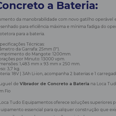
Concreto a Bateria:
mento da manobrabilidade com novo gatilho operável 
senhado para eficiência máxima e mínima fadiga do ope
otetora para a bateria.
pecificações Técnicas:
âmetro da Garrafa: 25mm (1″).
omprimento do Mangote: 1200mm.
brações por Minuto: 13000 vpm.
mensões: 1,483 mm x 93 mm x 250 mm.
so: 3,7 kg.
teria: 18V | 3Ah Li-ion, acompanha 2 baterias e 1 carregad
luguel de
Vibrador de Concreto a Bateria
na Loca Tudo
m Fio
Loca Tudo Equipamentos oferece soluções superiores pa
uipamento essencial para qualquer construção que exi