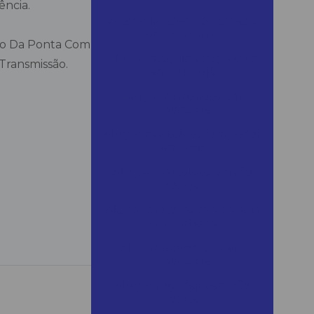
ência.
Alugar lixadeira de parede
em campinas
ção Da Ponta Com Apenas Uma Mão.
Alugar máquina raspa taco
Transmissão.
em guarujá
Alugar martelete em
mairinque
Alugar martelete rompedor
em assis
Alugar martelete em são
roque
Alugar motosserra a bateria
em bertioga
Alugar motosserra em
mairinque
Alugar roçadeira em são
roque