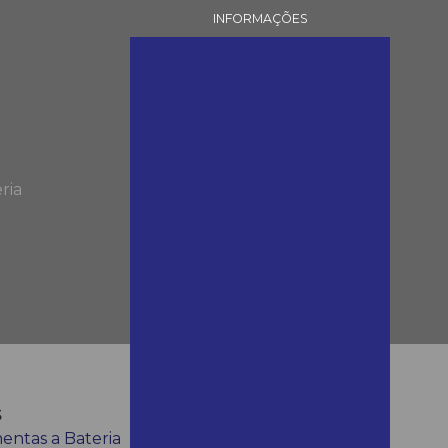
INFORMAÇÕES
Alugar andaime em assis
Alugar andaime em
mairinque
Alugar andaime em são
roque
ria
Alugar andaimes em araras
Alugar betoneira
Alugar betoneira em
mairinque
Alugar betoneira preço
Alugar betoneira em são
roque
s
Alugar betoneiras em araras
entas a Bateria
Alugar compressor pintura