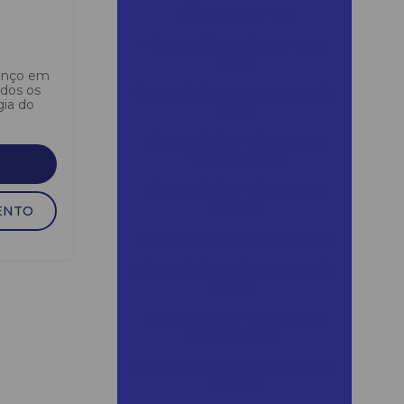
mairinque preço
Aluguel de andaime para
obra
anço em
odos os
Aluguel de andaime quanto
gia do
custa
Aluguel de andaime em
ribeirão preto
Aluguel de andaime em
santos
ENTO
Aluguel de andaime santos
Aluguel de andaime em são
roque
Aluguel de andaime são
roque preço
Aluguel de andaime em são
vicente