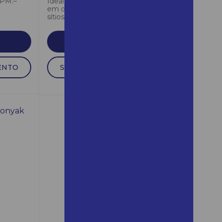
PM.–
Ideais para o içamento de cargas
campinas
em obras, oficinas, frigoríficos,
sítios, enfim, em qualquer lugar...
Aluguel de andaime
campinas preço
SAIBA MAIS
Aluguel andaime carapicuiba
ENTO
SOLICITAR ORÇAMENTO
Aluguel de andaime em
carapicuíba
Aluguel de andaime para
construção
Aluguel de andaime para
construção em araraquara
Aluguel de andaime de ferro
Aluguel de andaime em
guararema
Aluguel de andaime em
mairinque
Aluguel de andaime