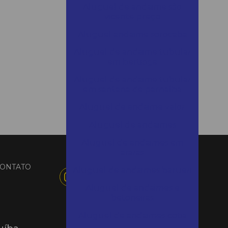
Aluguel de andaime são
vicente preço
Aluguel andaime sorocaba
Aluguel de andaime tubular
em bertioga
Aluguel de andaime tubular
em santana de parnaíba
Aluguel de andaime valor
Aluguel de andaimes
Aluguel de andaimes em
araras
ONTATO
Aluguel de andaimes barueri
Aluguel de andaimes e
betoneiras
Aluguel de andaimes cotia