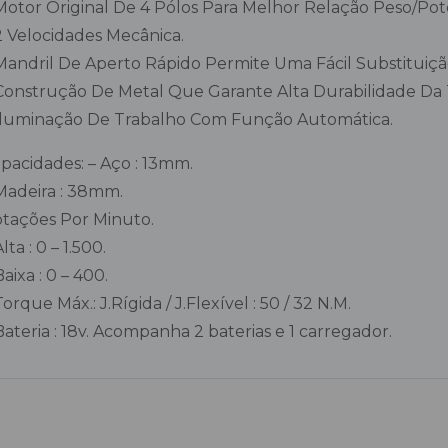
Motor Original De 4 Pólos Para Melhor Relação Peso/Pot
2 Velocidades Mecânica.
Mandril De Aperto Rápido Permite Uma Fácil Substitui
Construção De Metal Que Garante Alta Durabilidade Da 
Iluminação De Trabalho Com Função Automática.
pacidades: – Aço : 13mm.
Madeira : 38mm.
tações Por Minuto.
Alta : 0 – 1.500.
Baixa : 0 – 400.
Torque Máx.: J.Rígida / J.Flexível : 50 / 32 N.M.
Bateria : 18v. Acompanha 2 baterias e 1 carregador.