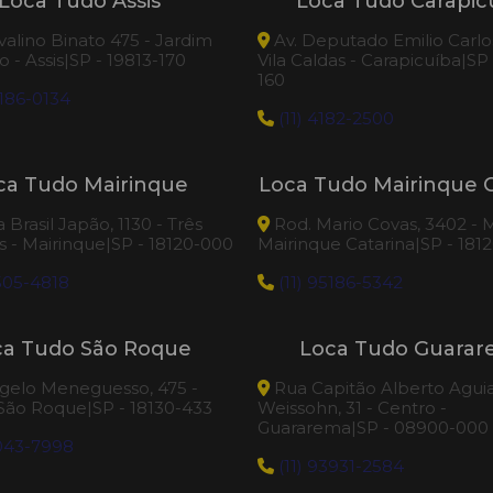
Loca Tudo Assis
Loca Tudo Carapic
valino Binato 475 - Jardim
Av. Deputado Emilio Carlos
 - Assis|SP - 19813-170
Vila Caldas - Carapicuíba|SP
160
186-0134
(11) 4182-2500
ca Tudo Mairinque
Loca Tudo Mairinque C
Brasil Japão, 1130 - Três
Rod. Mario Covas, 3402 - M
 - Mairinque|SP - 18120-000
Mairinque Catarina|SP - 181
505-4818
(11) 95186-5342
ca Tudo São Roque
Loca Tudo Guara
elo Meneguesso, 475 -
Rua Capitão Alberto Agui
 São Roque|SP - 18130-433
Weissohn, 31 - Centro -
Guararema|SP - 08900-000
3043-7998
(11) 93931-2584