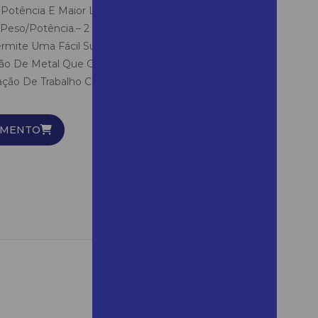
ta Potência E Maior Leveza.– Motor Original De 4 Pólos
Alugar compressor para
Peso/Potência.– 2 Velocidades Mecânica.– Mandril
pintura sp
rmite Uma Fácil Substituição Da Ponta Com Apenas
Alugar container
o De Metal Que Garante Alta Durabilidade Da
nação De Trabalho Com Função Automática.
Alugar container para obra
.
Alugar eletrosserra em
Bertioga
AMENTO
Alugar escoras para laje
Alugar esmerilhadeira em são
vicente
Alugar gerador em
mairinque
Alugar gerador em são
roque
Alugar giro zero em araras
Alugar lavadora em campinas