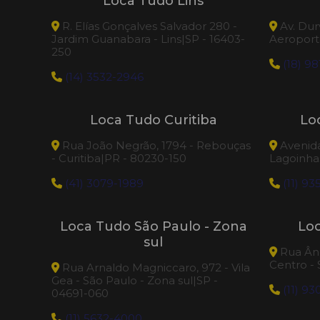
Loca Tudo Lins
R. Elías Gonçalves Salvador 280 -
Av. Dur
Jardim Guanabara - Lins|SP - 16403-
Aeroporto
250
(18) 98
(14) 3532-2946
Loca Tudo Curitiba
Lo
Rua João Negrão, 1794 - Rebouças
Avenida 
- Curitiba|PR - 80230-150
Lagoinhas
(41) 3079-1989
(11) 93
Loca Tudo São Paulo - Zona
Lo
sul
Rua Âng
Centro -
Rua Arnaldo Magniccaro, 972 - Vila
Gea - São Paulo - Zona sul|SP -
(11) 9
04691-060
(11) 5632-4000