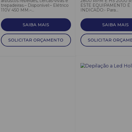
arbustos rebeldes, cercas-vivas e
2800 RPM E HS 2000 R
trepadeiras.– Disponível:– Elétrico
ESTE EQUIPAMENTO É
110V 450 MM.–...
INDICADO:• Para...
SAIBA MAIS
SAIBA MAIS
SOLICITAR ORÇAMENTO
SOLICITAR ORÇAM