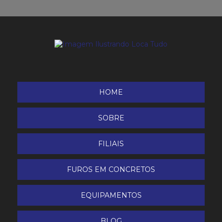
Inversora de Solda 200 A
inversora de Solda 250 A
Laser rotativo PR 2-HS HILTI
Locação Conjunto de Solda ou Corte Oxi-Acetileno
HOME
(PPU)
SOBRE
Máquina de Corte Plasma
FILIAIS
Máquina de Solda Inversora ER e TIG
FUROS EM CONCRETOS
Melhor Borracha líquida do Brasil
Nível a laser
EQUIPAMENTOS
Perfuratriz de Concreto
BLOG