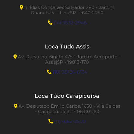
R. Elías Gonçalves Salvador 280 - Jardim
Riscadeira de Piso 90
Guanabara - Lins|SP - 16403-250
(14) 3532-2946
Roll Groover
Roll Groover Ranhura 1 a 12 polegadas
Loca Tudo Assis
Rosqueadeira de Tubos
Av. Durvalino Binato 475 - Jardim Aeroporto -
Assis|SP - 19813-170
Rosqueadeira Portátil
(18) 98186-0134
Serra Copo Diamantada
Loca Tudo Carapicuíba
Serra Esquadria ou Meia
Av. Deputado Emilio Carlos, 1650 - Vila Caldas
- Carapicuíba|SP - 06310-160
Solda Mig
(11) 4182-2500
Transformador 7000 W