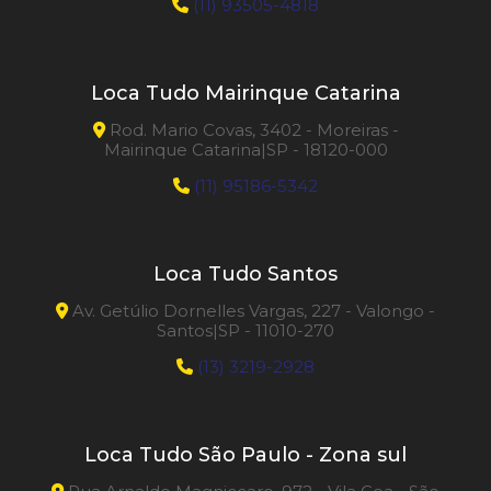
(11) 93505-4818
Loca Tudo Mairinque Catarina
Rod. Mario Covas, 3402 - Moreiras -
Mairinque Catarina|SP - 18120-000
(11) 95186-5342
Loca Tudo Santos
Av. Getúlio Dornelles Vargas, 227 - Valongo -
Santos|SP - 11010-270
(13) 3219-2928
Loca Tudo São Paulo - Zona sul