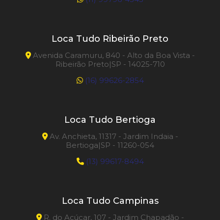
Loca Tudo Ribeirão Preto
Avenida Caramuru, 840 - Alto da Boa Vista -
Ribeirão Preto|SP - 14025-710
(16) 99626-2854
Loca Tudo Bertioga
Av. Anchieta, 11317 - Jardim Indaia -
Bertioga|SP - 11260-054
(13) 99617-8494
Loca Tudo Campinas
R. do Açúcar, 107 - Jardim Chapadão -