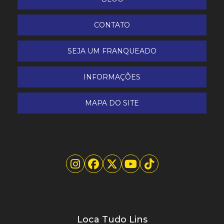
Pinador Pneumático
CONTATO
Pregador Pneumático
SEJA UM FRANQUEADO
Projetora de Chapisco e Argamassa 4L Inox
INFORMAÇÕES
Retroescavadeira John Deere modelo 310L 4x2
MAPA DO SITE
Cabine aberta
Retroescavadeira John Deere modelo 310L 4x4
Cabine Fechada
Riscadeira de Piso 125
Riscadeira de Piso 180
Riscadeira de Piso 75
Loca Tudo Lins