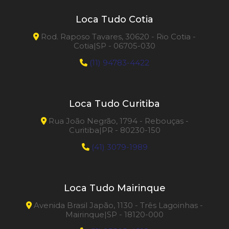
Trena Laser
Loca Tudo Cotia
Rod. Raposo Tavares, 30620 - Rio Cotia -
Cotia|SP - 06705-030
(11) 94783-4422
Loca Tudo Curitiba
Rua João Negrão, 1794 - Rebouças -
Curitiba|PR - 80230-150
(41) 3079-1989
Loca Tudo Mairinque
Avenida Brasil Japão, 1130 - Três Lagoinhas -
Mairinque|SP - 18120-000