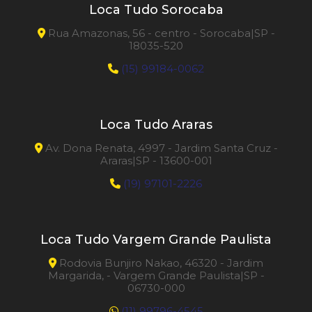
Loca Tudo Sorocaba
Rua Amazonas, 56 - centro - Sorocaba|SP -
18035-520
(15) 99184-0062
Loca Tudo Araras
Av. Dona Renata, 4997 - Jardim Santa Cruz -
Araras|SP - 13600-001
(19) 97101-2226
Loca Tudo Vargem Grande Paulista
Rodovia Bunjiro Nakao, 46320 - Jardim
Margarida, - Vargem Grande Paulista|SP -
06730-000
(11) 99796-4545