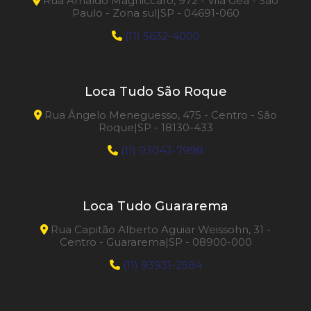
Rua Arnaldo Magniccaro, 972 - Vila Gea - São
Paulo - Zona sul|SP - 04691-060
(11) 5632-4000
Loca Tudo São Roque
Rua Ângelo Meneguesso, 475 - Centro - São
Roque|SP - 18130-433
(11) 93043-7998
Loca Tudo Guararema
Rua Capitão Alberto Aguiar Weissohn, 31 -
Centro - Guararema|SP - 08900-000
(11) 93931-2584