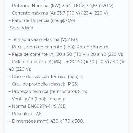
– Potência Nominal (kW): 3,44 (110 V) / 4,63 (220 V);
– Corrente máxima (A): 33,7 (110 V) / 23,4 (220 V);
– Fator de Potencia (cos φ): 0,99.
-Secundário
– Tensão a vazio Máxima (V): 480;
– Regulagem de corrente (tipo): Potenciômetro
– Faixa de corrente (A): 20 a 30 (110 V) / 20 a 40 (220 V);
– Ciclo de trabalho (A@%) – 40ºC 30 @ 30 (110 V) / 40 @
40 (220 V);
– Classe de isolação Térmica (tipo):F;
– Grau de proteção (classe): IP 23;
– Proteção térmica (termostato): Sim;
– Ventilação (tipo): Forçada;
– Norma EN60974-1: “S”/CE;
– Peso (kg): 12,6;
– Dimensões (mm): 430 x 170 x 300.