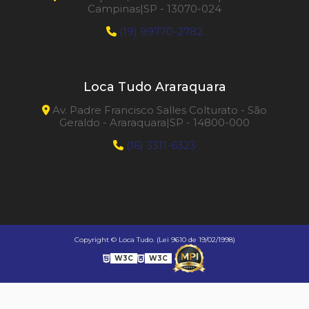
Campinas|SP - 13070-024
(19) 99770-2782
Loca Tudo Araraquara
Av. Padre Francisco Salles Colturato - São
Geraldo - Araraquara|SP - 14800-000
(16) 3311-6323
Copyright © Loca Tudo. (Lei 9610 de 19/02/1998)
W3C
W3C