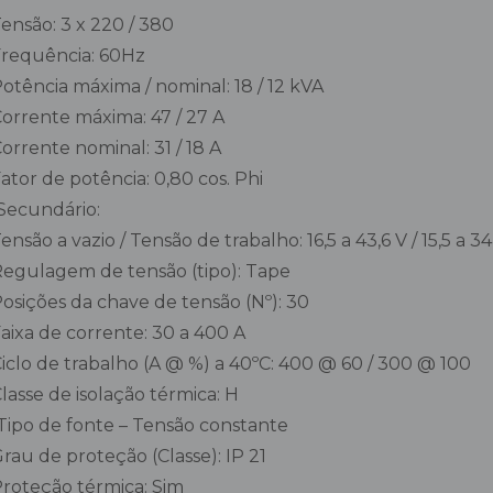
 Tensão: 3 x 220 / 380
 Frequência: 60Hz
 Potência máxima / nominal: 18 / 12 kVA
 Corrente máxima: 47 / 27 A
 Corrente nominal: 31 / 18 A
 Fator de potência: 0,80 cos. Phi
Secundário:
 Tensão a vazio / Tensão de trabalho: 16,5 a 43,6 V / 15,5 a 34
 Regulagem de tensão (tipo): Tape
 Posições da chave de tensão (Nº): 30
 Faixa de corrente: 30 a 400 A
 Ciclo de trabalho (A @ %) a 40ºC: 400 @ 60 / 300 @ 100
 Classe de isolação térmica: H
Tipo de fonte – Tensão constante
 Grau de proteção (Classe): IP 21
 Proteção térmica: Sim