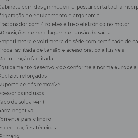
Gabinete com design moderno, possui porta tocha incorpo
frigeração do equipamento e ergonomia
Tracionador com 4 roletes e freio eletrônico no motor
30 posições de regulagem de tensão de saída
Amperímetro e voltímetro de série com certificado de ca
Troca facilitada de tensão e acesso prático a fusíveis
Manutenção facilitada
Equipamento desenvolvido conforme a norma europeia I
Rodízios reforçados
Suporte de gás removível
Acessórios inclusos:
 Cabo de solda (4m)
 Garra negativa
 Corrente para cilindro
Especificações Técnicas:
Primário: