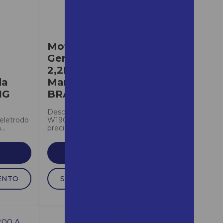
Aluguel de andaime são
vicente preço
Aluguel andaime sorocaba
Motosoldador /
Aluguel de andaime tubular
Gerador à Diesel 10CV
em bertioga
2,2KW 220V Partida
Aluguel de andaime tubular
da
Manual BD-W190
em santana de parnaíba
IG
BRANCO
Aluguel de andaime valor
Descrição: O Motosoldador BD
eletrodo
W190 E é indicado para quem
Aluguel de andaimes
..
precisa de mobilidade na hora...
Aluguel de andaimes em
araras
SAIBA MAIS
Aluguel de andaimes barueri
ENTO
SOLICITAR ORÇAMENTO
Aluguel de andaimes e
betoneiras
Aluguel de andaimes cotia