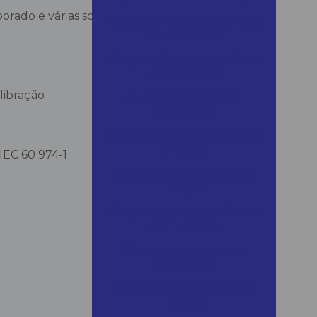
rado e várias soluções práticas de
Alugar lixadeira de parede
em campinas
Alugar máquina raspa taco
em guarujá
libração
Alugar martelete em
mairinque
Alugar martelete rompedor
em assis
EC 60 974-1
Alugar martelete em são
roque
Alugar motosserra a bateria
em bertioga
Alugar motosserra em
mairinque
Alugar roçadeira em são
roque