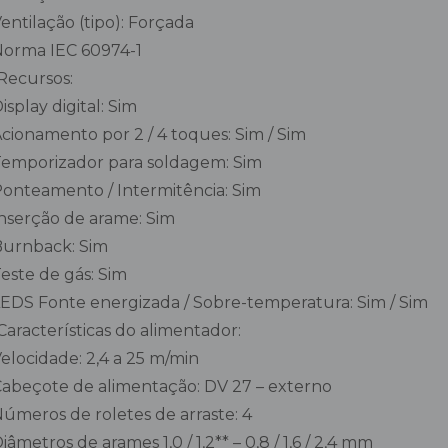
 Ventilação (tipo): Forçada
 Norma IEC 60974-1
Recursos:
 Display digital: Sim
 Acionamento por 2 / 4 toques: Sim / Sim
 Temporizador para soldagem: Sim
 Ponteamento / Intermitência: Sim
 Inserção de arame: Sim
 Burnback: Sim
 Teste de gás: Sim
 LEDS Fonte energizada / Sobre-temperatura: Sim / Sim
Características do alimentador:
 Velocidade: 2,4 a 25 m/min
 Cabeçote de alimentação: DV 27 – externo
 Números de roletes de arraste: 4
 Diâmetros de arames 1,0 / 1,2** – 0,8 / 1,6 / 2,4 mm