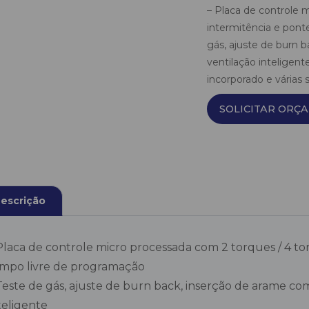
– Placa de controle 
intermitência e pon
gás, ajuste de burn 
ventilação inteligen
incorporado e várias s
SOLICITAR ORÇ
escrição
Placa de controle micro processada com 2 torques / 4 t
mpo livre de programação
Teste de gás, ajuste de burn back, inserção de arame co
teligente