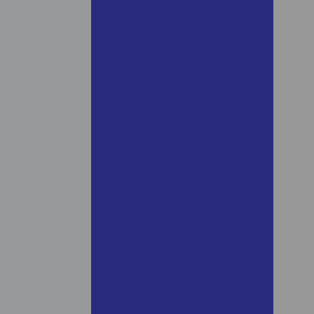
campinas
Aluguel de andaime
campinas preço
Aluguel andaime carapicuiba
Aluguel de andaime em
carapicuíba
Aluguel de andaime para
construção
Aluguel de andaime para
construção em araraquara
Aluguel de andaime de ferro
Aluguel de andaime em
guararema
Aluguel de andaime em
mairinque
Aluguel de andaime