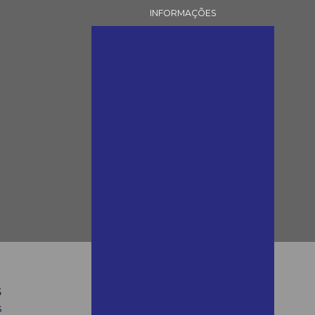
INFORMAÇÕES
Alugar andaime em assis
Alugar andaime em
mairinque
Alugar andaime em são
roque
Alugar andaimes em araras
Alugar betoneira
Alugar betoneira em
mairinque
Alugar betoneira preço
Alugar betoneira em são
roque
s
Alugar betoneiras em araras
s
Alugar compressor pintura