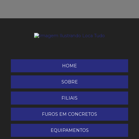
Grampeador Pneumático
Inversora de Solda 200 A
inversora de Solda 250 A
Laser rotativo PR 2-HS HILTI
Locação Conjunto de Solda ou Corte Oxi-Acetileno
HOME
(PPU)
SOBRE
Máquina de Corte Plasma
FILIAIS
Máquina de Solda Inversora ER e TIG
FUROS EM CONCRETOS
Melhor Borracha líquida do Brasil
Nível a laser
EQUIPAMENTOS