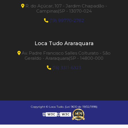
R. do Açúcar, 107 - Jardim Chapadão -
Campinas|SP - 13070-024
(19) 99770-2782
Loca Tudo Araraquara
Av. Padre Francisco Salles Colturato - São
Geraldo - Araraquara|SP - 14800-000
(16) 3311-6323
Copyright © Loca Tudo. (Lei 9610 de 19/02/1998)
W3C
W3C