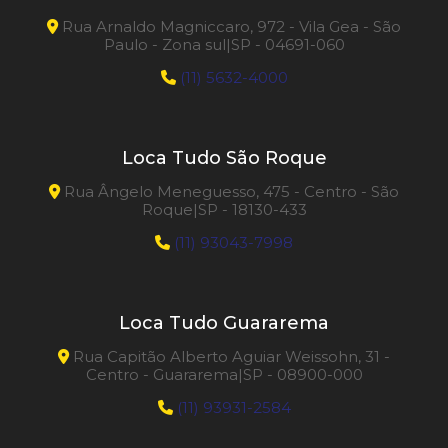
Rua Arnaldo Magniccaro, 972 - Vila Gea - São
Paulo - Zona sul|SP - 04691-060
(11) 5632-4000
Loca Tudo São Roque
Rua Ângelo Meneguesso, 475 - Centro - São
Roque|SP - 18130-433
(11) 93043-7998
Loca Tudo Guararema
Rua Capitão Alberto Aguiar Weissohn, 31 -
Centro - Guararema|SP - 08900-000
(11) 93931-2584