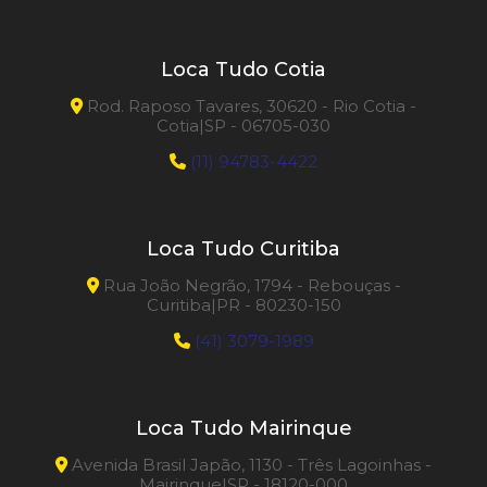
Transformador 7000 W
Trena Laser
Loca Tudo Cotia
Rod. Raposo Tavares, 30620 - Rio Cotia -
Cotia|SP - 06705-030
(11) 94783-4422
Loca Tudo Curitiba
Rua João Negrão, 1794 - Rebouças -
Curitiba|PR - 80230-150
(41) 3079-1989
Loca Tudo Mairinque
Avenida Brasil Japão, 1130 - Três Lagoinhas -
Mairinque|SP - 18120-000