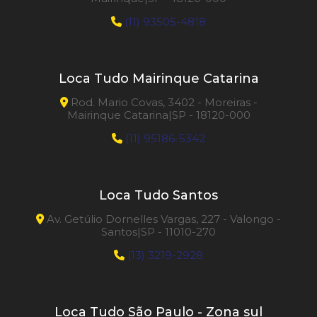
(11) 93505-4818
Loca Tudo Mairinque Catarina
Rod. Mario Covas, 3402 - Moreiras -
Mairinque Catarina|SP - 18120-000
(11) 95186-5342
Loca Tudo Santos
Av. Getúlio Dornelles Vargas, 227 - Valongo -
Santos|SP - 11010-270
(13) 3219-2928
Loca Tudo São Paulo - Zona sul