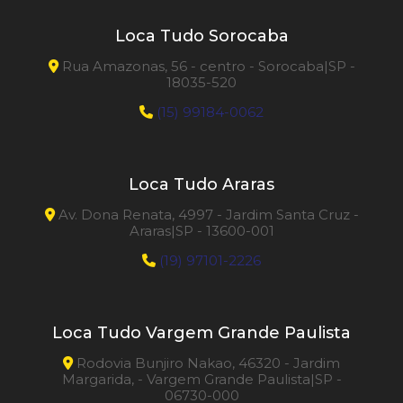
Loca Tudo Sorocaba
Rua Amazonas, 56 - centro - Sorocaba|SP -
18035-520
(15) 99184-0062
Loca Tudo Araras
Av. Dona Renata, 4997 - Jardim Santa Cruz -
Araras|SP - 13600-001
(19) 97101-2226
Loca Tudo Vargem Grande Paulista
Rodovia Bunjiro Nakao, 46320 - Jardim
Margarida, - Vargem Grande Paulista|SP -
06730-000