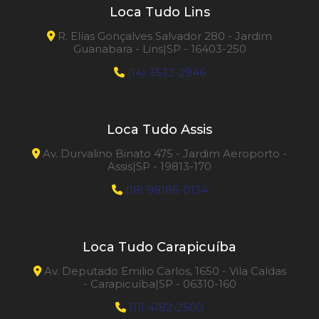
Riscadeira de Piso 75
Loca Tudo Lins
R. Elías Gonçalves Salvador 280 - Jardim
Riscadeira de Piso 90
Guanabara - Lins|SP - 16403-250
(14) 3532-2946
Roll Groover
Roll Groover Ranhura 1 a 12 polegadas
Loca Tudo Assis
Rosqueadeira de Tubos
Av. Durvalino Binato 475 - Jardim Aeroporto -
Assis|SP - 19813-170
Rosqueadeira Portátil
(18) 98186-0134
Serra Copo Diamantada
Loca Tudo Carapicuíba
Serra Esquadria ou Meia
Av. Deputado Emilio Carlos, 1650 - Vila Caldas
- Carapicuíba|SP - 06310-160
Solda Mig
(11) 4182-2500