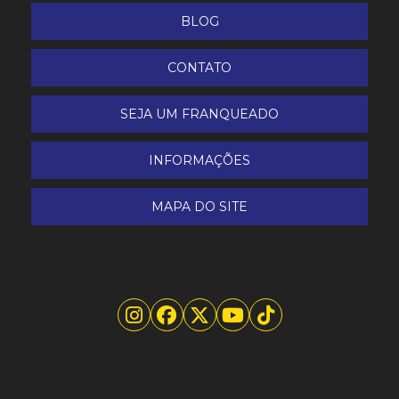
Perfuratriz de Concreto
BLOG
Pinador Pneumático
CONTATO
Pregador Pneumático
SEJA UM FRANQUEADO
Projetora de Chapisco e Argamassa 4L Inox
INFORMAÇÕES
Retroescavadeira John Deere modelo 310L 4x2
MAPA DO SITE
Cabine aberta
Retroescavadeira John Deere modelo 310L 4x4
Cabine Fechada
Riscadeira de Piso 125
Riscadeira de Piso 180