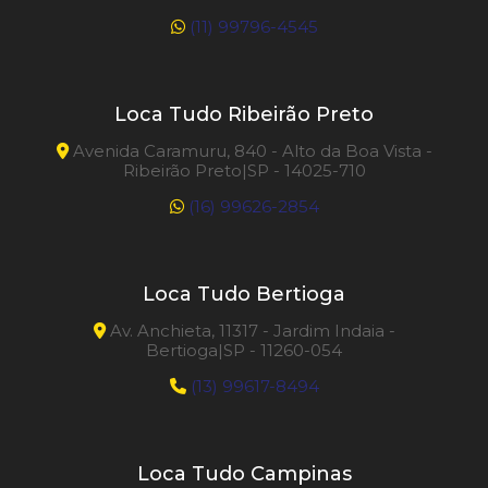
(11) 99796-4545
Loca Tudo Ribeirão Preto
Avenida Caramuru, 840 - Alto da Boa Vista -
Ribeirão Preto|SP - 14025-710
(16) 99626-2854
Loca Tudo Bertioga
Av. Anchieta, 11317 - Jardim Indaia -
Bertioga|SP - 11260-054
(13) 99617-8494
Loca Tudo Campinas