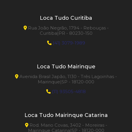
Loca Tudo Curitiba
Rua João Negrão, 1794 - Rebouças -
Curitiba|PR - 80230-150
(41) 3079-1989
Loca Tudo Mairinque
Avenida Brasil Japão, 1130 - Três Lagoinhas -
Mairinque|SP - 18120-000
(11) 93505-4818
Loca Tudo Mairinque Catarina
Rod. Mario Covas, 3402 - Moreiras -
Mairinque Catarina|SP - 18120-000