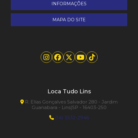
Projetora de Chapisco e Argamassa 4L Inox
INFORMAÇÕES
Retroescavadeira John Deere modelo 310L 4x2
MAPA DO SITE
Cabine aberta
Retroescavadeira John Deere modelo 310L 4x4
Cabine Fechada
Riscadeira de Piso 125
Riscadeira de Piso 180
Riscadeira de Piso 75
Loca Tudo Lins
R. Elías Gonçalves Salvador 280 - Jardim
Riscadeira de Piso 90
Guanabara - Lins|SP - 16403-250
(14) 3532-2946
Roll Groover
Roll Groover Ranhura 1 a 12 polegadas