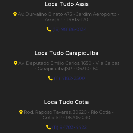
Loca Tudo Assis
Rosqueadeira de Tubos
Av. Durvalino Binato 475 - Jardim Aeroporto -
Assis|SP - 19813-170
Rosqueadeira Portátil
(18) 98186-0134
Serra Copo Diamantada
Loca Tudo Carapicuíba
Serra Esquadria ou Meia
Av. Deputado Emilio Carlos, 1650 - Vila Caldas
- Carapicuíba|SP - 06310-160
Solda Mig
(11) 4182-2500
Transformador 7000 W
Trena Laser
Loca Tudo Cotia
Rod. Raposo Tavares, 30620 - Rio Cotia -
Cotia|SP - 06705-030
(11) 94783-4422