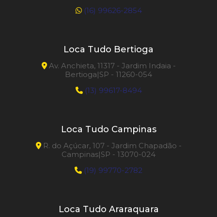
(16) 99626-2854
Loca Tudo Bertioga
Av. Anchieta, 11317 - Jardim Indaia -
Bertioga|SP - 11260-054
(13) 99617-8494
Loca Tudo Campinas
R. do Açúcar, 107 - Jardim Chapadão -
Campinas|SP - 13070-024
(19) 99770-2782
Loca Tudo Araraquara