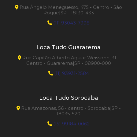
Rua Ângelo Meneguesso, 475 - Centro - São
Roque|SP - 18130-433
(11) 93043-7998
Loca Tudo Guararema
Rua Capitão Alberto Aguiar Weissohn, 31 -
Centro - Guararema|SP - 08900-000
(11) 93931-2584
Loca Tudo Sorocaba
Rua Amazonas, 56 - centro - Sorocaba|SP -
18035-520
(15) 99184-0062