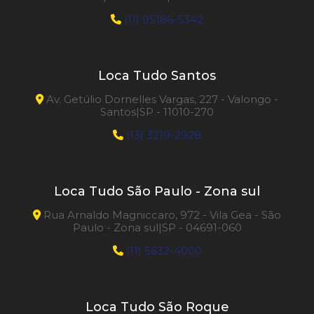
(11) 95186-5342
Loca Tudo Santos
Av. Getúlio Dornelles Vargas, 227 - Valongo -
Santos|SP - 11010-270
(13) 3219-2928
Loca Tudo São Paulo - Zona sul
Rua Arnaldo Magniccaro, 972 - Vila Gea - São
Paulo - Zona sul|SP - 04691-060
(11) 5632-4000
Loca Tudo São Roque