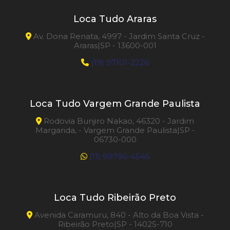
Loca Tudo Araras
Av. Dona Renata, 4997 - Jardim Santa Cruz -
Araras|SP - 13600-001
(19) 97101-2226
Loca Tudo Vargem Grande Paulista
Rodovia Bunjiro Nakao, 46320 - Jardim
Margarida, - Vargem Grande Paulista|SP -
06730-000
(11) 99796-4545
Loca Tudo Ribeirão Preto
Avenida Caramuru, 840 - Alto da Boa Vista -
Ribeirão Preto|SP - 14025-710