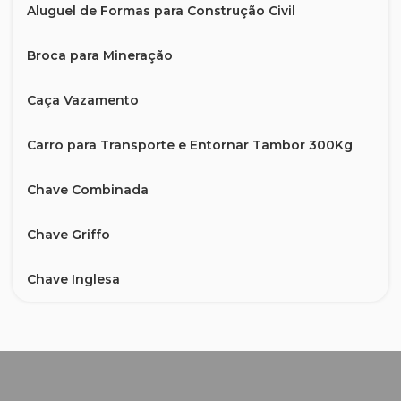
Aluguel de Formas para Construção Civil
Broca para Mineração
Caça Vazamento
Carro para Transporte e Entornar Tambor 300Kg
Chave Combinada
Chave Griffo
Chave Inglesa
Compressor de ar alta pressão 20 pcm 200 litros -
Chiaperini CJ 20+ APV 200L
Cortadora de tubos metálicos