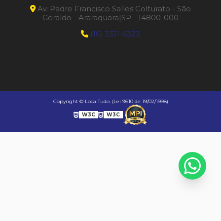
Av. Padre Francisco Salles Colturato - São
Geraldo - Araraquara|SP - 14800-000
(16) 3311-6323
Copyright © Loca Tudo. (Lei 9610 de 19/02/1998)
W3C
W3C