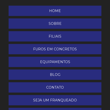
Locação Conjunto de Solda ou Corte Oxi-Acetileno
HOME
(PPU)
SOBRE
Máquina de Corte Plasma
FILIAIS
Máquina de Solda Inversora ER e TIG
FUROS EM CONCRETOS
Melhor Borracha líquida do Brasil
Nível a laser
EQUIPAMENTOS
Perfuratriz de Concreto
BLOG
Pinador Pneumático
CONTATO
Pregador Pneumático
SEJA UM FRANQUEADO