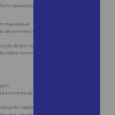
rto operacional, sendo perfeitas para os
Alugar lixadeira de parede
em campinas
Alugar máquina raspa taco
m mais estável;
em guarujá
ão de corrente com a variação da altura do
Alugar martelete em
mairinque
unção de pré-visualização;
Alugar martelete rompedor
ão, sobre corrente e sobre temperatura.
em assis
Alugar martelete em são
roque
Alugar motosserra a bateria
em bertioga
dagem
Alugar motosserra em
corta a corrente de soldagem, preservando o
mairinque
Alugar roçadeira em são
r a peça de trabalho por um tempo acima de
roque
e cair a um valor mínimo, para proteger a