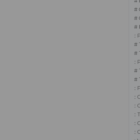
# 
Perfuratriz de Concreto
# 
# 
Pinador Pneumático
# 
::
Pregador Pneumático
# 
Projetora de Chapisco e Argamassa
# 
4L Inox
::
# 
Retroescavadeira John Deere modelo
# 
310L 4x2 Cabine aberta
::
Retroescavadeira John Deere modelo
::
310L 4x4 Cabine Fechada
::
::
Riscadeira de Piso 125
::
::
Riscadeira de Piso 180