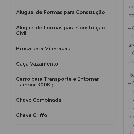
pe
Aluguel de Formas para Construção
ma
Aluguel de Formas para Construção
– 
Civil
– 
ar
Broca para Mineração
– 
– 
Caça Vazamento
Re
Carro para Transporte e Entornar
– 
Tambor 300Kg
::
Chave Combinada
::
::
Chave Griffo
el
::
Chave Inglesa
do