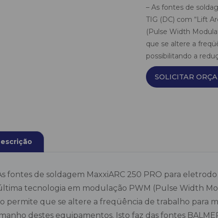
– As fontes de sold
TIG (DC) com “Lift 
(Pulse Width Modula
que se altere a freqü
possibilitando a redu
SOLICITAR ORÇ
escrição
As fontes de soldagem MaxxiARC 250 PRO para eletrodo r
última tecnologia em modulação PWM (Pulse Width Mod
to permite que se altere a freqüência de trabalho para m
manho destes equipamentos. Isto faz das fontes BALMER