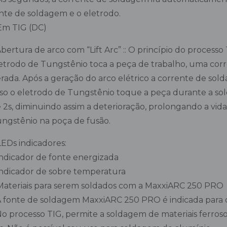
nte de soldagem e o eletrodo.
Em TIG (DC)
 Abertura de arco com “Lift Arc” :: O princípio do proce
etrodo de Tungstênio toca a peça de trabalho, uma corr
rada. Após a geração do arco elétrico a corrente de soldag
so o eletrodo de Tungstênio toque a peça durante a sold
 2s, diminuindo assim a deterioração, prolongando a vida
ngstênio na poça de fusão.
LEDs indicadores:
 Indicador de fonte energizada
 Indicador de sobre temperatura
Materiais para serem soldados com a MaxxiARC 250 PRO
 A fonte de soldagem MaxxiARC 250 PRO é indicada para os
 No processo TIG, permite a soldagem de materiais ferrosos 