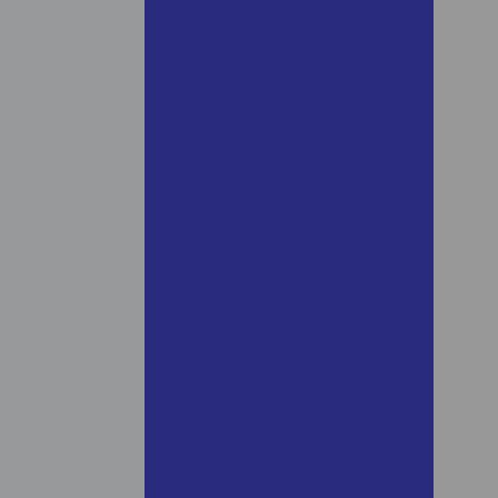
mairinque preço
Aluguel de andaime para
obra
Aluguel de andaime quanto
custa
Aluguel de andaime em
ribeirão preto
Aluguel de andaime em
santos
Aluguel de andaime santos
Aluguel de andaime em são
roque
Aluguel de andaime são
roque preço
Aluguel de andaime em são
vicente