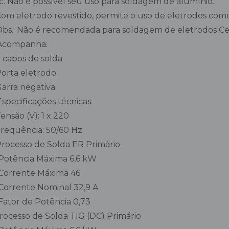
c. Não é possível seu uso para soldagem de alumínio.
 Com eletrodo revestido, permite o uso de eletrodos com
 Obs.: Não é recomendada para soldagem de eletrodos Ce
Acompanha:
 2 cabos de solda
 Porta eletrodo
 Garra negativa
Especificações técnicas:
 Tensão (V): 1 x 220
 Frequência: 50/60 Hz
 Processo de Solda ER Primário
Potência Máxima 6,6 kW
Corrente Máxima 46
Corrente Nominal 32,9 A
Fator de Potência 0,73
Processo de Solda TIG (DC) Primário