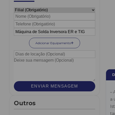
Adicionar Equipamento
D
ENVIAR MENSAGEM
– 
a 
Outros
Is
ta