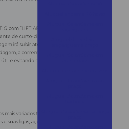
Aluguel de andaime 1x1
Aluguel andaime 24 horas
Aluguel de andaime em
sso TIG com “LIFT ARC” é aquele em que o
araçariguama
ente de curto-circuito de apenas 10 A é
Aluguel de andaime
em irá subir até a faixa a qual foi ajustada e
araçariguama preço
agem, a corrente irá cair para 10 A dentro
Aluguel de andaime em
 útil e evitando que ocorra a inclusão de
araraquara
Aluguel de andaime em assis
Aluguel de andaime assis
preço
Aluguel de andaime em
bertioga
Aluguel de andaime bertioga
 mais variados tipos de metais.
preço
e suas ligas, aço inoxidável, cobre, latão,
Aluguel de andaime em