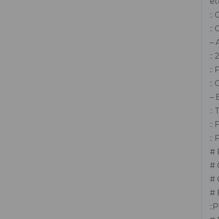
et
::
Inversora de Solda 200 A
::
– 
inversora de Solda 250 A
::
Laser rotativo PR 2-HS HILTI
::
::
Locação Conjunto de Solda ou Corte
– 
Oxi-Acetileno (PPU)
::
::
Máquina de Corte Plasma
::
# 
Máquina de Solda Inversora ER e TIG
# 
Melhor Borracha líquida do Brasil
# 
# 
Nível a laser
::