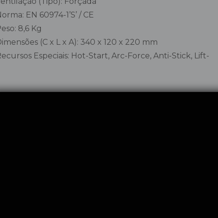
 Ventilação (Tipo): Forçada
 Norma: EN 60974-1’S’ / CE
 Peso: 8,6 Kg
 Dimensões (C x L x A): 340 x 120 x 220 mm
 Recursos Especiais: Hot-Start, Arc-Force, Anti-Stick, Lift-