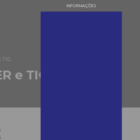
INFORMAÇÕES
Alugar andaime em assis
Alugar andaime em
mairinque
Alugar andaime em são
roque
e TIG
Alugar andaimes em araras
ER e TIG
Alugar betoneira
Alugar betoneira em
mairinque
Alugar betoneira preço
Alugar betoneira em são
roque
s
Alugar betoneiras em araras
s
Alugar compressor pintura