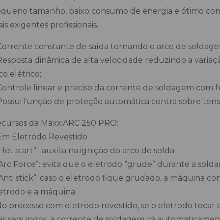
queno tamanho, baixo consumo de energia e ótimo confo
is exigentes profissionais.
Corrente constante de saída tornando o arco de soldage
Resposta dinâmica de alta velocidade reduzindo a variaç
co elétrico;
Controle linear e preciso da corrente de soldagem com f
Possui função de proteção automática contra sobre tens
cursos da MaxxiARC 250 PRO:
Em Eletrodo Revestido:
 “Hot start” : auxilia na ignição do arco de solda
 “Arc Force”: evita que o eletrodo “grude” durante a sol
 “Anti stick”: caso o eletrodo fique grudado, a máquina 
etrodo e a máquina
 No processo com eletrodo revestido, se o eletrodo toca
is segundos, a corrente de soldagem irá automaticament