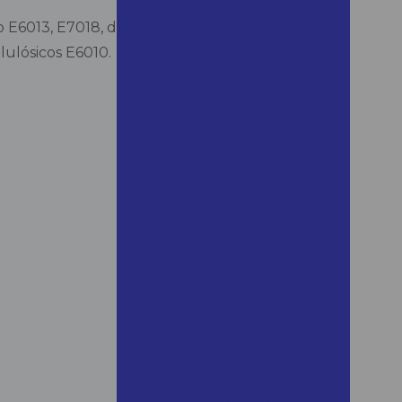
campinas
o E6013, E7018, dentre outros.
Aluguel de andaime
lulósicos E6010.
campinas preço
Aluguel andaime carapicuiba
Aluguel de andaime em
carapicuíba
Aluguel de andaime para
construção
Aluguel de andaime para
construção em araraquara
Aluguel de andaime de ferro
Aluguel de andaime em
guararema
Aluguel de andaime em
mairinque
Aluguel de andaime