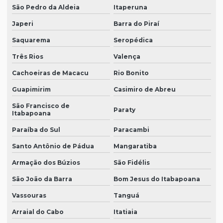
São Pedro da Aldeia
Itaperuna
Japeri
Barra do Piraí
Saquarema
Seropédica
Três Rios
Valença
Cachoeiras de Macacu
Rio Bonito
Guapimirim
Casimiro de Abreu
São Francisco de
Paraty
Itabapoana
Paraíba do Sul
Paracambi
Santo Antônio de Pádua
Mangaratiba
Armação dos Búzios
São Fidélis
São João da Barra
Bom Jesus do Itabapoana
Vassouras
Tanguá
Arraial do Cabo
Itatiaia