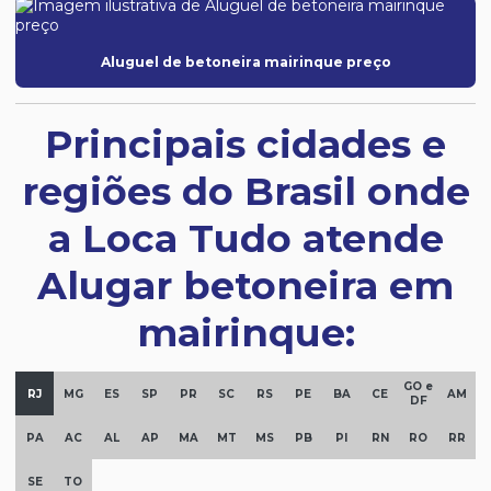
Aluguel de betoneira mairinque preço
Principais cidades e
regiões do Brasil onde
a Loca Tudo atende
Alugar betoneira em
mairinque:
GO e
RJ
MG
ES
SP
PR
SC
RS
PE
BA
CE
AM
DF
PA
AC
AL
AP
MA
MT
MS
PB
PI
RN
RO
RR
SE
TO