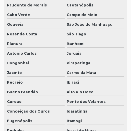
Prudente de Morais
Caetanópolis
Cabo Verde
Campo do Meio
Gouveia
São João do Manhuaçu
Resende Costa
São Tiago
Planura
Itanhomi
Antônio Carlos
Juruaia
Congonhal
Pirapetinga
Jacinto
Carmo da Mata
Recreio
Ibiraci
Bueno Brandão
Alto Rio Doce
Coroaci
Ponto dos Volantes
Conceição dos Ouros
Igaratinga
Eugenópolis
Itamogi
Pedralva
Icaraí de Minas