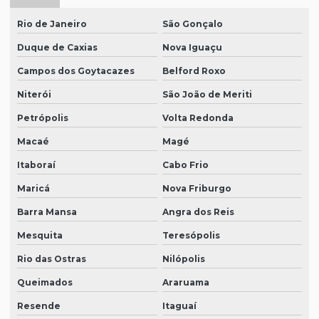
Rio de Janeiro
São Gonçalo
Duque de Caxias
Nova Iguaçu
Campos dos Goytacazes
Belford Roxo
Niterói
São João de Meriti
Petrópolis
Volta Redonda
Macaé
Magé
Itaboraí
Cabo Frio
Maricá
Nova Friburgo
Barra Mansa
Angra dos Reis
Mesquita
Teresópolis
Rio das Ostras
Nilópolis
Queimados
Araruama
Resende
Itaguaí