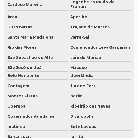
Engenheiro Paulo de
Cardoso Moreira
Frontin
Areal
Aperibé
Duas Barras
Trajano de Moraes
Santa Maria Madalena
Varre-Sai
Rio das Flores
Comendador Levy Gasparian
São Sebastião do Alto
Laje do Muriaé
São José de Ubá
Macuco
Belo Horizonte
Uberlândia
Contagem
Juiz de Fora
Montes Claros
Betim
Uberaba
Ribeirão das Neves
Governador Valadares
Divinópolis
Ipatinga
Sete Lagoas
Santa Luzia
Ibirité