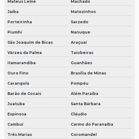
Mateus Leme
Machado
Jaíba
Matozinhos
Porteirinha
Sarzedo
Piumhi
Nanuque
São Joaquim de Bicas
Araçuaí
Várzea da Palma
Taiobeiras
Itamarandiba
Guanhães
Ouro Fino
Brasília de Minas
Carangola
Pompéu
Barão de Cocais
Além Paraíba
Juatuba
Santa Bárbara
Espinosa
Cláudio
Cambuí
Carmo do Paranaíba
Três Marias
Coromandel