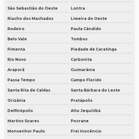
São Sebastião do Oeste
Lontra
Riacho dos Machados
Limeira do Oeste
Rodeiro
Paula Cândido
Belo Vale
Tombos
Pimenta
Piedade de Caratinga
Rio Novo
Carbonita
Araporã
Guimarânia
Passa Tempo
Campo Florido
Santa Rita de Caldas
Santa Bárbara do Leste
Orizânia
Pratápolis
Delfinópolis
Alto Jequitibá
Martins Soares
Pocrane
Monsenhor Paulo
Frei Inocêncio