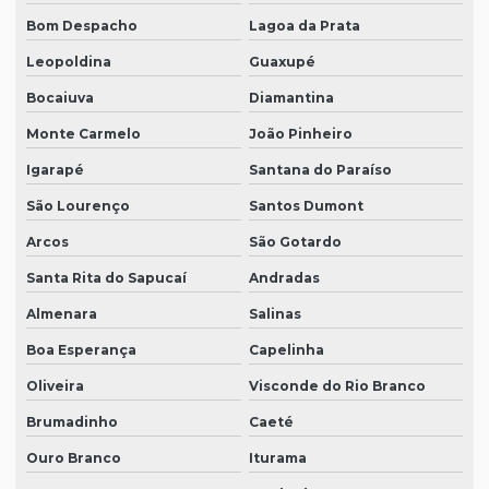
Bom Despacho
Lagoa da Prata
Leopoldina
Guaxupé
Bocaiuva
Diamantina
Monte Carmelo
João Pinheiro
Igarapé
Santana do Paraíso
São Lourenço
Santos Dumont
Arcos
São Gotardo
Santa Rita do Sapucaí
Andradas
Almenara
Salinas
Boa Esperança
Capelinha
Oliveira
Visconde do Rio Branco
Brumadinho
Caeté
Ouro Branco
Iturama