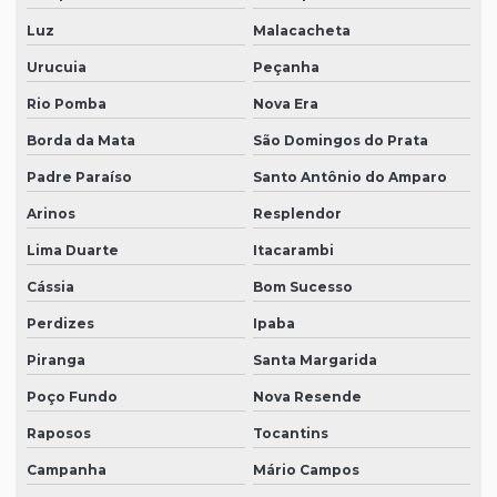
Luz
Malacacheta
Urucuia
Peçanha
Rio Pomba
Nova Era
Borda da Mata
São Domingos do Prata
Padre Paraíso
Santo Antônio do Amparo
Arinos
Resplendor
Lima Duarte
Itacarambi
Cássia
Bom Sucesso
Perdizes
Ipaba
Piranga
Santa Margarida
Poço Fundo
Nova Resende
Raposos
Tocantins
Campanha
Mário Campos