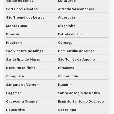
Varjão de Minas
Luisburgo
Serra dos Aimorés
Alfredo Vasconcelos
São Thomé das Letras
Alpercata
Montezuma
Riachinho
Dionísio
Estrela do Sul
Iguatama
Careaçu
São Vicente de Minas
Bom Jardim de Minas
Santa Rita de Minas
São Tomás de Aquino
Nova Porteirinha
Piracema
Conquista
Comercinho
Santana da Vargem
Itumirim
Lagamar
Santo Antônio do Retiro
Cabeceira Grande
Espírito Santo do Dourado
Pouso Alto
Capetinga