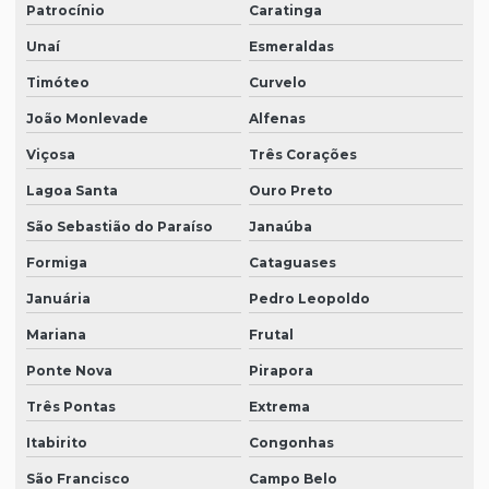
Patrocínio
Caratinga
Unaí
Esmeraldas
Timóteo
Curvelo
João Monlevade
Alfenas
Viçosa
Três Corações
Lagoa Santa
Ouro Preto
São Sebastião do Paraíso
Janaúba
Formiga
Cataguases
Januária
Pedro Leopoldo
Mariana
Frutal
Ponte Nova
Pirapora
Três Pontas
Extrema
Itabirito
Congonhas
São Francisco
Campo Belo