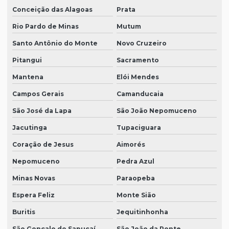
Conceição das Alagoas
Prata
Rio Pardo de Minas
Mutum
Santo Antônio do Monte
Novo Cruzeiro
Pitangui
Sacramento
Mantena
Elói Mendes
Campos Gerais
Camanducaia
São José da Lapa
São João Nepomuceno
Jacutinga
Tupaciguara
Coração de Jesus
Aimorés
Nepomuceno
Pedra Azul
Minas Novas
Paraopeba
Espera Feliz
Monte Sião
Buritis
Jequitinhonha
São Gonçalo do Sapucaí
São João da Ponte