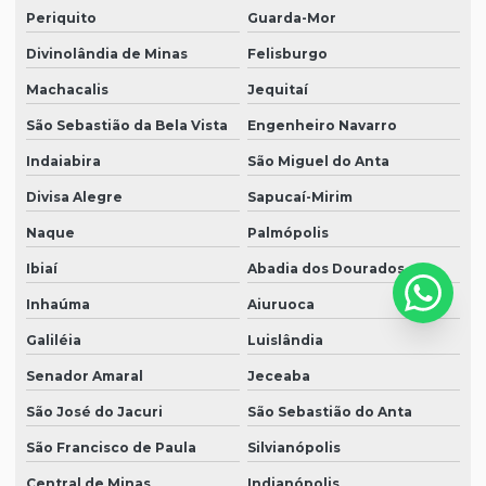
Periquito
Guarda-Mor
Divinolândia de Minas
Felisburgo
Machacalis
Jequitaí
São Sebastião da Bela Vista
Engenheiro Navarro
Indaiabira
São Miguel do Anta
Divisa Alegre
Sapucaí-Mirim
Naque
Palmópolis
Ibiaí
Abadia dos Dourados
Inhaúma
Aiuruoca
Galiléia
Luislândia
Senador Amaral
Jeceaba
São José do Jacuri
São Sebastião do Anta
São Francisco de Paula
Silvianópolis
Central de Minas
Indianópolis