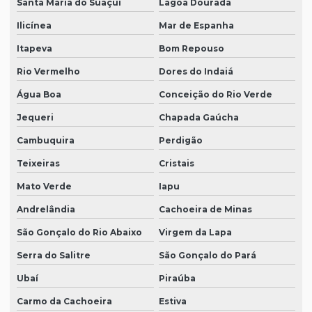
Santa Maria do Suaçuí
Lagoa Dourada
Ilicínea
Mar de Espanha
Itapeva
Bom Repouso
Rio Vermelho
Dores do Indaiá
Água Boa
Conceição do Rio Verde
Jequeri
Chapada Gaúcha
Cambuquira
Perdigão
Teixeiras
Cristais
Mato Verde
Iapu
Andrelândia
Cachoeira de Minas
São Gonçalo do Rio Abaixo
Virgem da Lapa
Serra do Salitre
São Gonçalo do Pará
Ubaí
Piraúba
Carmo da Cachoeira
Estiva