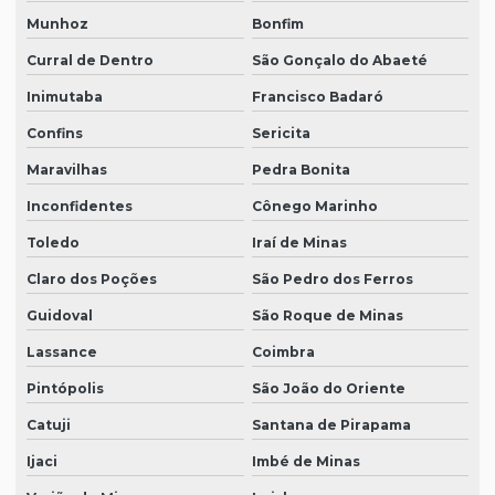
Munhoz
Bonfim
Curral de Dentro
São Gonçalo do Abaeté
Inimutaba
Francisco Badaró
Confins
Sericita
Maravilhas
Pedra Bonita
Inconfidentes
Cônego Marinho
Toledo
Iraí de Minas
Claro dos Poções
São Pedro dos Ferros
Guidoval
São Roque de Minas
Lassance
Coimbra
Pintópolis
São João do Oriente
Catuji
Santana de Pirapama
Ijaci
Imbé de Minas