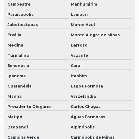
Campestre
Manhumirim
Paraisópolis
Lambari
Jaboticatubas
Monte Azul
Ervália
Monte Alegre de Minas
Medina
Barroso
Turmalina
Vazante
Simonésia
Caraí
Ipanema
Itaobim
Guaranésia
Lagoa Formosa
Manga
Varzelândia
Presidente Olegário
Carlos Chagas
Matipó
Águas Formosas
Baependi
Alpinópolis
Campina Verde
Carmópolis de Minas