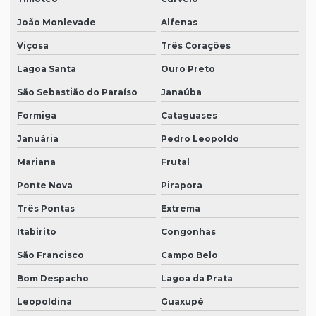
João Monlevade
Alfenas
Viçosa
Três Corações
Lagoa Santa
Ouro Preto
São Sebastião do Paraíso
Janaúba
Formiga
Cataguases
Januária
Pedro Leopoldo
Mariana
Frutal
Ponte Nova
Pirapora
Três Pontas
Extrema
Itabirito
Congonhas
São Francisco
Campo Belo
Bom Despacho
Lagoa da Prata
Leopoldina
Guaxupé