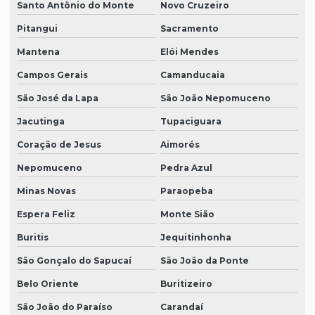
Santo Antônio do Monte
Novo Cruzeiro
Pitangui
Sacramento
Mantena
Elói Mendes
Campos Gerais
Camanducaia
São José da Lapa
São João Nepomuceno
Jacutinga
Tupaciguara
Coração de Jesus
Aimorés
Nepomuceno
Pedra Azul
Minas Novas
Paraopeba
Espera Feliz
Monte Sião
Buritis
Jequitinhonha
São Gonçalo do Sapucaí
São João da Ponte
Belo Oriente
Buritizeiro
São João do Paraíso
Carandaí