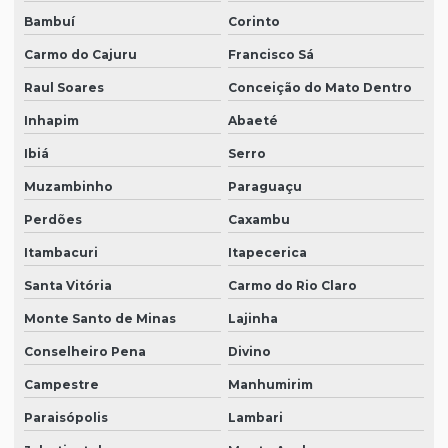
Bambuí
Corinto
Carmo do Cajuru
Francisco Sá
Raul Soares
Conceição do Mato Dentro
Inhapim
Abaeté
Ibiá
Serro
Muzambinho
Paraguaçu
Perdões
Caxambu
Itambacuri
Itapecerica
Santa Vitória
Carmo do Rio Claro
Monte Santo de Minas
Lajinha
Conselheiro Pena
Divino
Campestre
Manhumirim
Paraisópolis
Lambari