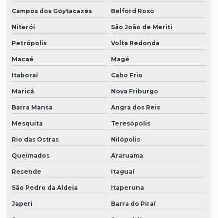
Campos dos Goytacazes
Belford Roxo
Niterói
São João de Meriti
Petrópolis
Volta Redonda
Macaé
Magé
Itaboraí
Cabo Frio
Maricá
Nova Friburgo
Barra Mansa
Angra dos Reis
Mesquita
Teresópolis
Rio das Ostras
Nilópolis
Queimados
Araruama
Resende
Itaguaí
São Pedro da Aldeia
Itaperuna
Japeri
Barra do Piraí