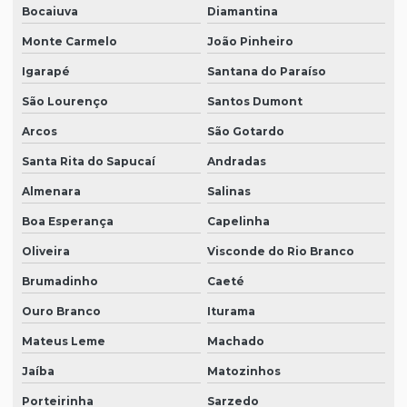
Bocaiuva
Diamantina
Monte Carmelo
João Pinheiro
Igarapé
Santana do Paraíso
São Lourenço
Santos Dumont
Arcos
São Gotardo
Santa Rita do Sapucaí
Andradas
Almenara
Salinas
Boa Esperança
Capelinha
Oliveira
Visconde do Rio Branco
Brumadinho
Caeté
Ouro Branco
Iturama
Mateus Leme
Machado
Jaíba
Matozinhos
Porteirinha
Sarzedo