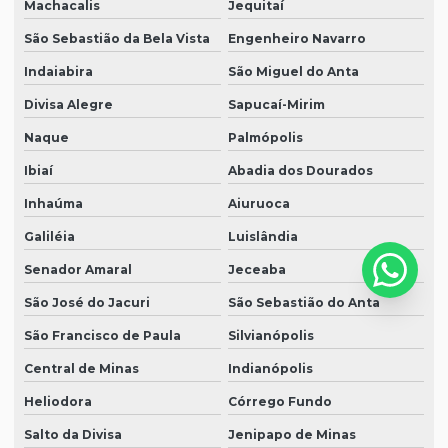
Machacalis
Jequitaí
São Sebastião da Bela Vista
Engenheiro Navarro
Indaiabira
São Miguel do Anta
Divisa Alegre
Sapucaí-Mirim
Naque
Palmópolis
Ibiaí
Abadia dos Dourados
Inhaúma
Aiuruoca
Galiléia
Luislândia
Senador Amaral
Jeceaba
São José do Jacuri
São Sebastião do Anta
São Francisco de Paula
Silvianópolis
Central de Minas
Indianópolis
Heliodora
Córrego Fundo
Salto da Divisa
Jenipapo de Minas