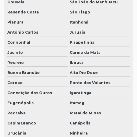
Gouveia
São João do Manhuaçu
Resende Costa
São Tiago
Planura
Itanhomi
Antônio Carlos
Juruaia
Congonhal
Pirapetinga
Jacinto
Carmo da Mata
Recreio
Ibiraci
Bueno Brandão
Alto Rio Doce
Coroaci
Ponto dos Volantes
Conceição dos Ouros
Igaratinga
Eugenópolis
Itamogi
Pedralva
Icaraí de Minas
Capim Branco
Canápolis
Urucânia
Ninheira