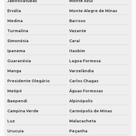
Jaboticatubas
Monte Azul
Ervália
Monte Alegre de Minas
Medina
Barroso
Turmalina
Vazante
Simonésia
Caraí
Ipanema
Itaobim
Guaranésia
Lagoa Formosa
Manga
Varzelândia
Presidente Olegário
Carlos Chagas
Matipó
Águas Formosas
Baependi
Alpinópolis
Campina Verde
Carmópolis de Minas
Luz
Malacacheta
Urucuia
Peçanha