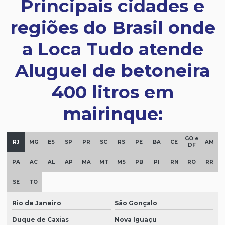
Principais cidades e
regiões do Brasil onde
a Loca Tudo atende
Aluguel de betoneira
400 litros em
mairinque:
GO e
RJ
MG
ES
SP
PR
SC
RS
PE
BA
CE
AM
DF
PA
AC
AL
AP
MA
MT
MS
PB
PI
RN
RO
RR
SE
TO
Rio de Janeiro
São Gonçalo
Duque de Caxias
Nova Iguaçu