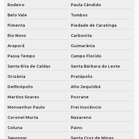
Rodeiro
Paula Cândido
Belo Vale
Tombos
Pimenta
Piedade de Caratinga
Rio Novo
Carbonita
Araporã
Guimarânia
Passa Tempo
Campo Florido
Santa Rita de Caldas
Santa Bárbara do Leste
Orizânia
Pratápolis
Delfinópolis
Alto Jequitibá
Martins Soares
Pocrane
Monsenhor Paulo
Frei Inocêncio
Coronel Murta
Nazareno
Coluna
Pains
Japonvar
Santa Cruz de Minas