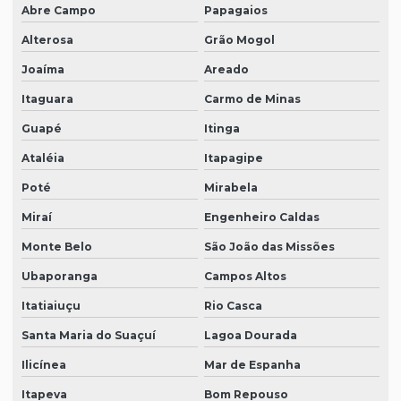
Abre Campo
Papagaios
Alterosa
Grão Mogol
Joaíma
Areado
Itaguara
Carmo de Minas
Guapé
Itinga
Ataléia
Itapagipe
Poté
Mirabela
Miraí
Engenheiro Caldas
Monte Belo
São João das Missões
Ubaporanga
Campos Altos
Itatiaiuçu
Rio Casca
Santa Maria do Suaçuí
Lagoa Dourada
Ilicínea
Mar de Espanha
Itapeva
Bom Repouso