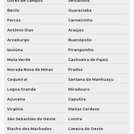
Dores de Campos
Setubinha
Berilo
Guaraciaba
Ferros
Carneirinho
Antônio Dias
Araújos
Arceburgo
Buenópolis
Ipuiúna
Piranguinho
Mata Verde
Cachoeira de Pajeú
Morada Nova de Minas
Prados
Coqueiral
Santana do Manhuaçu
Lagoa Grande
Miradouro
Açucena
Caputira
Virgínia
Matias Cardoso
São Sebastião do Oeste
Lontra
Riacho dos Machados
Limeira do Oeste