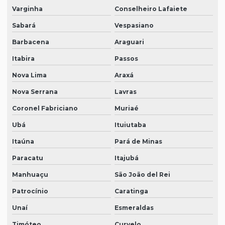
Varginha
Conselheiro Lafaiete
Sabará
Vespasiano
Barbacena
Araguari
Itabira
Passos
Nova Lima
Araxá
Nova Serrana
Lavras
Coronel Fabriciano
Muriaé
Ubá
Ituiutaba
Itaúna
Pará de Minas
Paracatu
Itajubá
Manhuaçu
São João del Rei
Patrocínio
Caratinga
Unaí
Esmeraldas
Timóteo
Curvelo