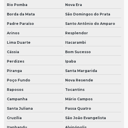
Rio Pomba
Nova Era
Borda da Mata
São Domingos do Prata
Padre Paraíso
Santo Antônio do Amparo
Arinos
Resplendor
Lima Duarte
Itacarambi
Cássia
Bom Sucesso
Perdizes
Ipaba
Piranga
Santa Margarida
Poço Fundo
Nova Resende
Raposos
Tocantins
Campanha
Mário Campos
Santa Juliana
Passa Quatro
Cruzília
São João Evangelista
Itanhandu
Alvinópolis