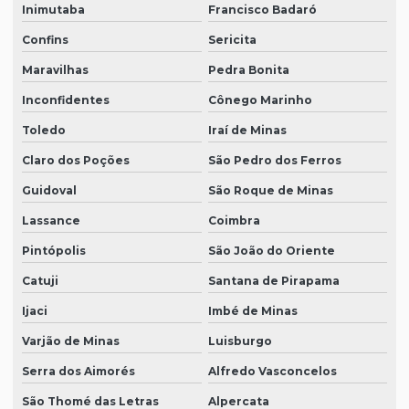
Inimutaba
Francisco Badaró
Confins
Sericita
Maravilhas
Pedra Bonita
Inconfidentes
Cônego Marinho
Toledo
Iraí de Minas
Claro dos Poções
São Pedro dos Ferros
Guidoval
São Roque de Minas
Lassance
Coimbra
Pintópolis
São João do Oriente
Catuji
Santana de Pirapama
Ijaci
Imbé de Minas
Varjão de Minas
Luisburgo
Serra dos Aimorés
Alfredo Vasconcelos
São Thomé das Letras
Alpercata