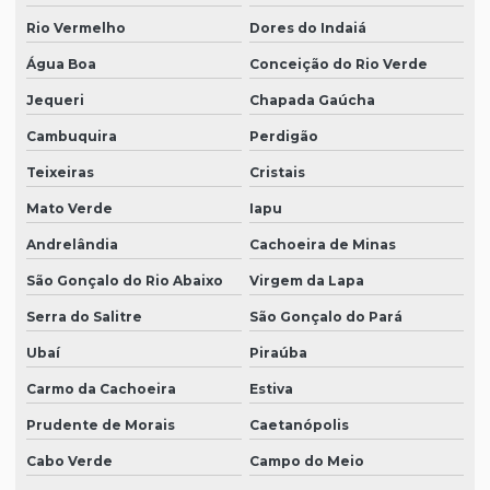
Rio Vermelho
Dores do Indaiá
Água Boa
Conceição do Rio Verde
Jequeri
Chapada Gaúcha
Cambuquira
Perdigão
Teixeiras
Cristais
Mato Verde
Iapu
Andrelândia
Cachoeira de Minas
São Gonçalo do Rio Abaixo
Virgem da Lapa
Serra do Salitre
São Gonçalo do Pará
Ubaí
Piraúba
Carmo da Cachoeira
Estiva
Prudente de Morais
Caetanópolis
Cabo Verde
Campo do Meio