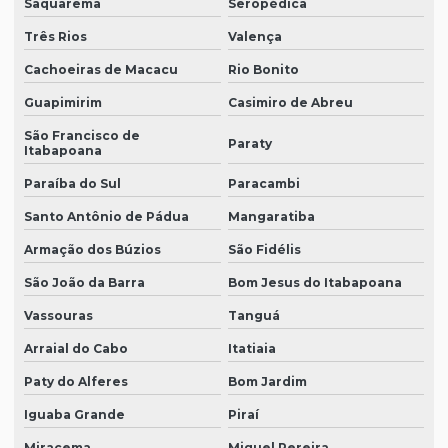
Saquarema
Seropédica
Três Rios
Valença
Cachoeiras de Macacu
Rio Bonito
Guapimirim
Casimiro de Abreu
São Francisco de
Paraty
Itabapoana
Paraíba do Sul
Paracambi
Santo Antônio de Pádua
Mangaratiba
Armação dos Búzios
São Fidélis
São João da Barra
Bom Jesus do Itabapoana
Vassouras
Tanguá
Arraial do Cabo
Itatiaia
Paty do Alferes
Bom Jardim
Iguaba Grande
Piraí
Miracema
Miguel Pereira