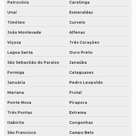
Patrocínio
Caratinga
Unaí
Esmeraldas
Timóteo
Curvelo
João Monlevade
Alfenas
Viçosa
Três Corações
Lagoa Santa
Ouro Preto
São Sebastião do Paraíso
Janaúba
Formiga
Cataguases
Januária
Pedro Leopoldo
Mariana
Frutal
Ponte Nova
Pirapora
Três Pontas
Extrema
Itabirito
Congonhas
São Francisco
Campo Belo