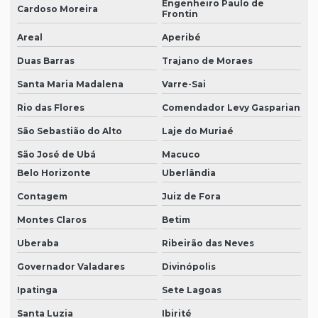
Engenheiro Paulo de
Cardoso Moreira
Frontin
Areal
Aperibé
Duas Barras
Trajano de Moraes
Santa Maria Madalena
Varre-Sai
Rio das Flores
Comendador Levy Gasparian
São Sebastião do Alto
Laje do Muriaé
São José de Ubá
Macuco
Belo Horizonte
Uberlândia
Contagem
Juiz de Fora
Montes Claros
Betim
Uberaba
Ribeirão das Neves
Governador Valadares
Divinópolis
Ipatinga
Sete Lagoas
Santa Luzia
Ibirité