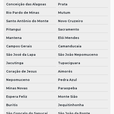
Conceição das Alagoas
Prata
Rio Pardo de Minas
Mutum
Santo Antônio do Monte
Novo Cruzeiro
Pitangui
Sacramento
Mantena
Elói Mendes
Campos Gerais
Camanducaia
São José da Lapa
São João Nepomuceno
Jacutinga
Tupaciguara
Coração de Jesus
Aimorés
Nepomuceno
Pedra Azul
Minas Novas
Paraopeba
Espera Feliz
Monte Sião
Buritis
Jequitinhonha
São Gonçalo do Sapucaí
São João da Ponte