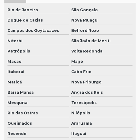
Rio de Janeiro
São Gonçalo
Duque de Caxias
Nova Iguaçu
Campos dos Goytacazes
Belford Roxo
Niterói
São João de Meriti
Petrópolis
Volta Redonda
Macaé
Magé
Itaboraí
Cabo Frio
Maricá
Nova Friburgo
Barra Mansa
Angra dos Reis
Mesquita
Teresópolis
Rio das Ostras
Nilópolis
Queimados
Araruama
Resende
Itaguaí