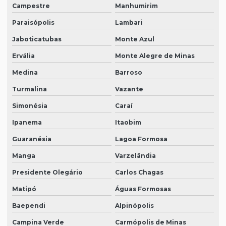
Campestre
Manhumirim
Paraisópolis
Lambari
Jaboticatubas
Monte Azul
Ervália
Monte Alegre de Minas
Medina
Barroso
Turmalina
Vazante
Simonésia
Caraí
Ipanema
Itaobim
Guaranésia
Lagoa Formosa
Manga
Varzelândia
Presidente Olegário
Carlos Chagas
Matipó
Águas Formosas
Baependi
Alpinópolis
Campina Verde
Carmópolis de Minas