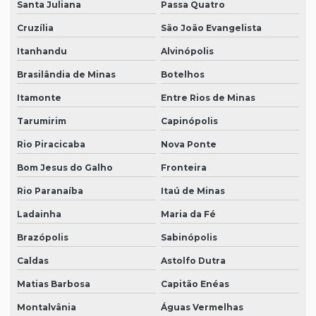
Santa Juliana
Passa Quatro
Cruzília
São João Evangelista
Itanhandu
Alvinópolis
Brasilândia de Minas
Botelhos
Itamonte
Entre Rios de Minas
Tarumirim
Capinópolis
Rio Piracicaba
Nova Ponte
Bom Jesus do Galho
Fronteira
Rio Paranaíba
Itaú de Minas
Ladainha
Maria da Fé
Brazópolis
Sabinópolis
Caldas
Astolfo Dutra
Matias Barbosa
Capitão Enéas
Montalvânia
Águas Vermelhas