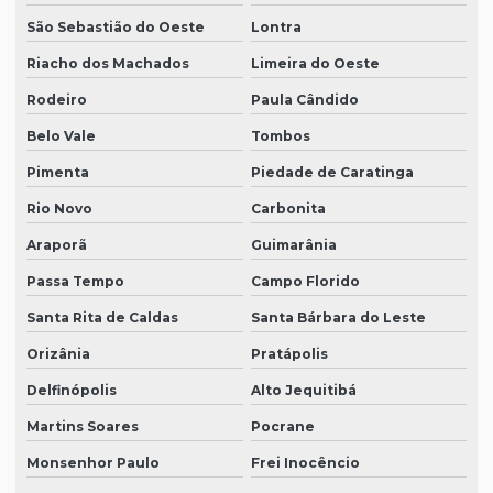
São Sebastião do Oeste
Lontra
Riacho dos Machados
Limeira do Oeste
Rodeiro
Paula Cândido
Belo Vale
Tombos
Pimenta
Piedade de Caratinga
Rio Novo
Carbonita
Araporã
Guimarânia
Passa Tempo
Campo Florido
Santa Rita de Caldas
Santa Bárbara do Leste
Orizânia
Pratápolis
Delfinópolis
Alto Jequitibá
Martins Soares
Pocrane
Monsenhor Paulo
Frei Inocêncio