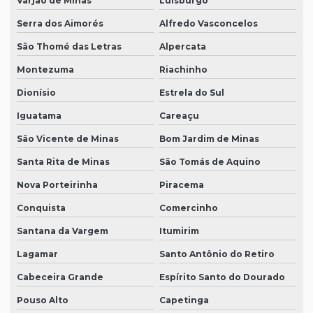
Varjão de Minas
Luisburgo
Serra dos Aimorés
Alfredo Vasconcelos
São Thomé das Letras
Alpercata
Montezuma
Riachinho
Dionísio
Estrela do Sul
Iguatama
Careaçu
São Vicente de Minas
Bom Jardim de Minas
Santa Rita de Minas
São Tomás de Aquino
Nova Porteirinha
Piracema
Conquista
Comercinho
Santana da Vargem
Itumirim
Lagamar
Santo Antônio do Retiro
Cabeceira Grande
Espírito Santo do Dourado
Pouso Alto
Capetinga