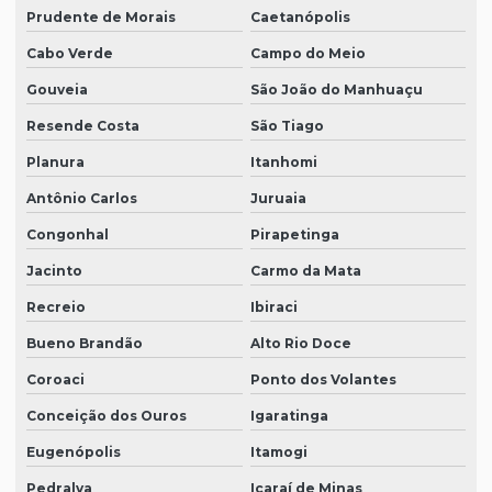
Prudente de Morais
Caetanópolis
Cabo Verde
Campo do Meio
Gouveia
São João do Manhuaçu
Resende Costa
São Tiago
Planura
Itanhomi
Antônio Carlos
Juruaia
Congonhal
Pirapetinga
Jacinto
Carmo da Mata
Recreio
Ibiraci
Bueno Brandão
Alto Rio Doce
Coroaci
Ponto dos Volantes
Conceição dos Ouros
Igaratinga
Eugenópolis
Itamogi
Pedralva
Icaraí de Minas