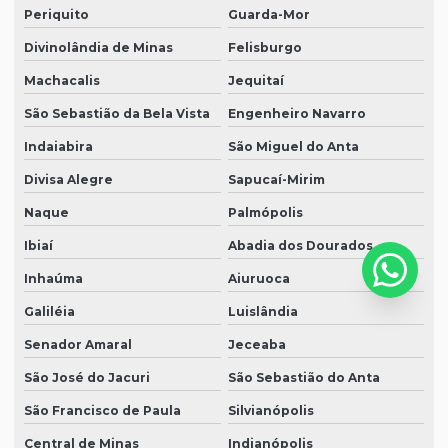
Periquito
Guarda-Mor
Divinolândia de Minas
Felisburgo
Machacalis
Jequitaí
São Sebastião da Bela Vista
Engenheiro Navarro
Indaiabira
São Miguel do Anta
Divisa Alegre
Sapucaí-Mirim
Naque
Palmópolis
Ibiaí
Abadia dos Dourados
Inhaúma
Aiuruoca
Galiléia
Luislândia
Senador Amaral
Jeceaba
São José do Jacuri
São Sebastião do Anta
São Francisco de Paula
Silvianópolis
Central de Minas
Indianópolis