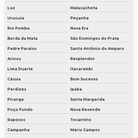
Luz
Malacacheta
Urucuia
Peçanha
Rio Pomba
Nova Era
Borda da Mata
São Domingos do Prata
Padre Paraíso
Santo Antônio do Amparo
Arinos
Resplendor
Lima Duarte
Itacarambi
Cássia
Bom Sucesso
Perdizes
Ipaba
Piranga
Santa Margarida
Poço Fundo
Nova Resende
Raposos
Tocantins
Campanha
Mário Campos