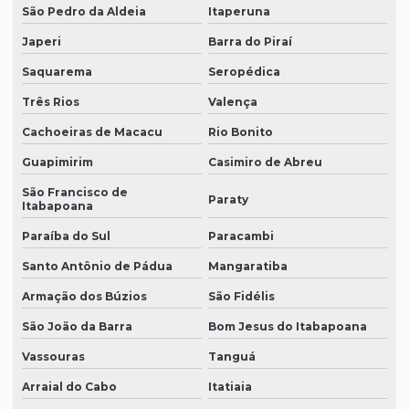
São Pedro da Aldeia
Itaperuna
Japeri
Barra do Piraí
Saquarema
Seropédica
Três Rios
Valença
Cachoeiras de Macacu
Rio Bonito
Guapimirim
Casimiro de Abreu
São Francisco de
Paraty
Itabapoana
Paraíba do Sul
Paracambi
Santo Antônio de Pádua
Mangaratiba
Armação dos Búzios
São Fidélis
São João da Barra
Bom Jesus do Itabapoana
Vassouras
Tanguá
Arraial do Cabo
Itatiaia