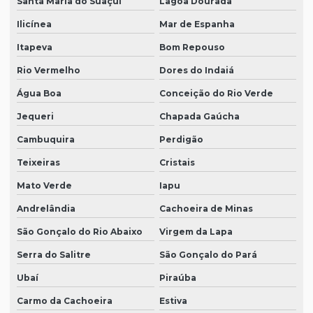
Santa Maria do Suaçuí
Lagoa Dourada
Ilicínea
Mar de Espanha
Itapeva
Bom Repouso
Rio Vermelho
Dores do Indaiá
Água Boa
Conceição do Rio Verde
Jequeri
Chapada Gaúcha
Cambuquira
Perdigão
Teixeiras
Cristais
Mato Verde
Iapu
Andrelândia
Cachoeira de Minas
São Gonçalo do Rio Abaixo
Virgem da Lapa
Serra do Salitre
São Gonçalo do Pará
Ubaí
Piraúba
Carmo da Cachoeira
Estiva