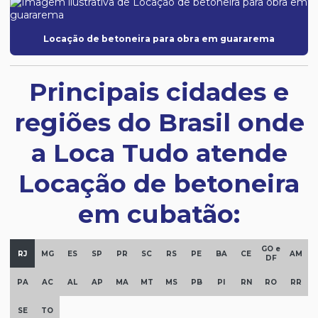
Locação de betoneira para obra em guararema
Principais cidades e
regiões do Brasil onde
a Loca Tudo atende
Locação de betoneira
em cubatão:
GO e
RJ
MG
ES
SP
PR
SC
RS
PE
BA
CE
AM
DF
PA
AC
AL
AP
MA
MT
MS
PB
PI
RN
RO
RR
SE
TO