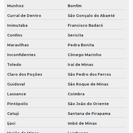
Munhoz
Bonfim
Curral de Dentro
São Gonçalo do Abaeté
Inimutaba
Francisco Badaró
Confins
Sericita
Maravilhas
Pedra Bonita
Inconfidentes
Cônego Marinho
Toledo
Iraí de Minas
Claro dos Poções
São Pedro dos Ferros
Guidoval
São Roque de Minas
Lassance
Coimbra
Pintópolis
São João do Oriente
Catuji
Santana de Pirapama
Ijaci
Imbé de Minas