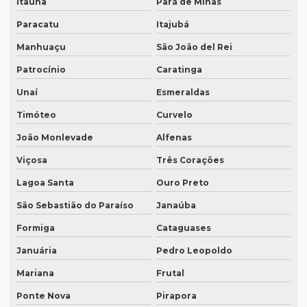
Itaúna
Pará de Minas
Paracatu
Itajubá
Manhuaçu
São João del Rei
Patrocínio
Caratinga
Unaí
Esmeraldas
Timóteo
Curvelo
João Monlevade
Alfenas
Viçosa
Três Corações
Lagoa Santa
Ouro Preto
São Sebastião do Paraíso
Janaúba
Formiga
Cataguases
Januária
Pedro Leopoldo
Mariana
Frutal
Ponte Nova
Pirapora