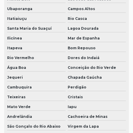
Ubaporanga
Campos Altos
Itatiaiuçu
Rio Casca
Santa Maria do Suaçuí
Lagoa Dourada
Ilicínea
Mar de Espanha
Itapeva
Bom Repouso
Rio Vermelho
Dores do Indaiá
Água Boa
Conceição do Rio Verde
Jequeri
Chapada Gaúcha
Cambuquira
Perdigão
Teixeiras
Cristais
Mato Verde
Iapu
Andrelândia
Cachoeira de Minas
São Gonçalo do Rio Abaixo
Virgem da Lapa