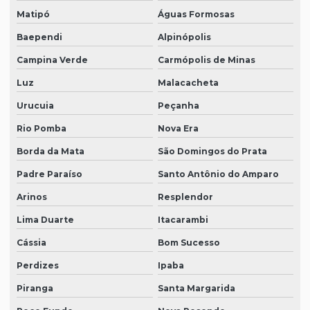
Matipó
Águas Formosas
Baependi
Alpinópolis
Campina Verde
Carmópolis de Minas
Luz
Malacacheta
Urucuia
Peçanha
Rio Pomba
Nova Era
Borda da Mata
São Domingos do Prata
Padre Paraíso
Santo Antônio do Amparo
Arinos
Resplendor
Lima Duarte
Itacarambi
Cássia
Bom Sucesso
Perdizes
Ipaba
Piranga
Santa Margarida