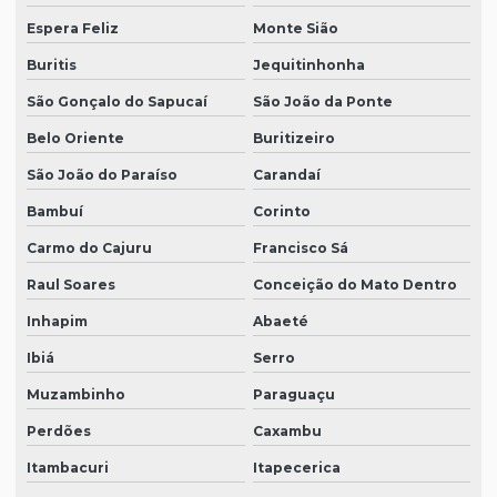
Espera Feliz
Monte Sião
Buritis
Jequitinhonha
São Gonçalo do Sapucaí
São João da Ponte
Belo Oriente
Buritizeiro
São João do Paraíso
Carandaí
Bambuí
Corinto
Carmo do Cajuru
Francisco Sá
Raul Soares
Conceição do Mato Dentro
Inhapim
Abaeté
Ibiá
Serro
Muzambinho
Paraguaçu
Perdões
Caxambu
Itambacuri
Itapecerica