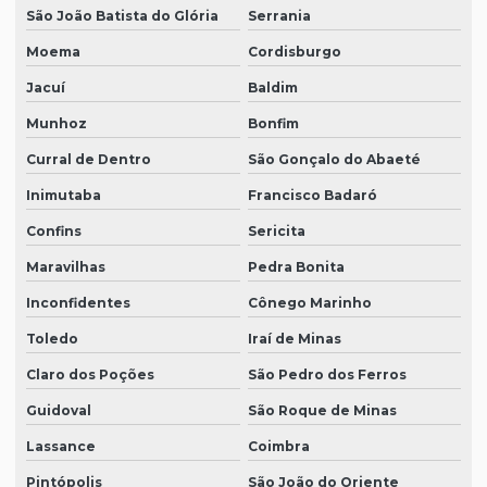
São João Batista do Glória
Serrania
Moema
Cordisburgo
Jacuí
Baldim
Munhoz
Bonfim
Curral de Dentro
São Gonçalo do Abaeté
Inimutaba
Francisco Badaró
Confins
Sericita
Maravilhas
Pedra Bonita
Inconfidentes
Cônego Marinho
Toledo
Iraí de Minas
Claro dos Poções
São Pedro dos Ferros
Guidoval
São Roque de Minas
Lassance
Coimbra
Pintópolis
São João do Oriente