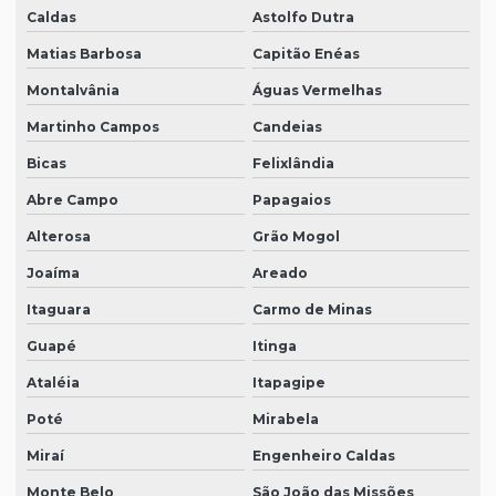
Caldas
Astolfo Dutra
Matias Barbosa
Capitão Enéas
Montalvânia
Águas Vermelhas
Martinho Campos
Candeias
Bicas
Felixlândia
Abre Campo
Papagaios
Alterosa
Grão Mogol
Joaíma
Areado
Itaguara
Carmo de Minas
Guapé
Itinga
Ataléia
Itapagipe
Poté
Mirabela
Miraí
Engenheiro Caldas
Monte Belo
São João das Missões