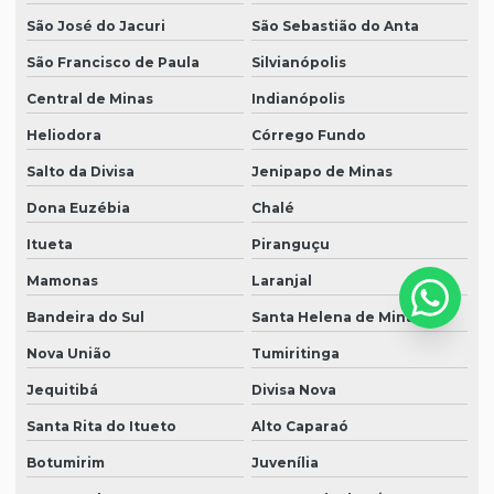
São José do Jacuri
São Sebastião do Anta
São Francisco de Paula
Silvianópolis
Central de Minas
Indianópolis
Heliodora
Córrego Fundo
Salto da Divisa
Jenipapo de Minas
Dona Euzébia
Chalé
Itueta
Piranguçu
Mamonas
Laranjal
Bandeira do Sul
Santa Helena de Minas
Nova União
Tumiritinga
Jequitibá
Divisa Nova
Santa Rita do Itueto
Alto Caparaó
Botumirim
Juvenília