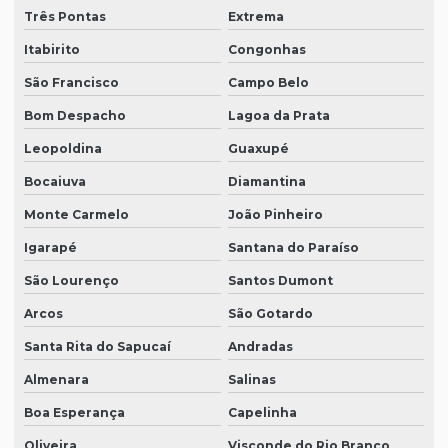
Três Pontas
Extrema
Itabirito
Congonhas
São Francisco
Campo Belo
Bom Despacho
Lagoa da Prata
Leopoldina
Guaxupé
Bocaiuva
Diamantina
Monte Carmelo
João Pinheiro
Igarapé
Santana do Paraíso
São Lourenço
Santos Dumont
Arcos
São Gotardo
Santa Rita do Sapucaí
Andradas
Almenara
Salinas
Boa Esperança
Capelinha
Oliveira
Visconde do Rio Branco