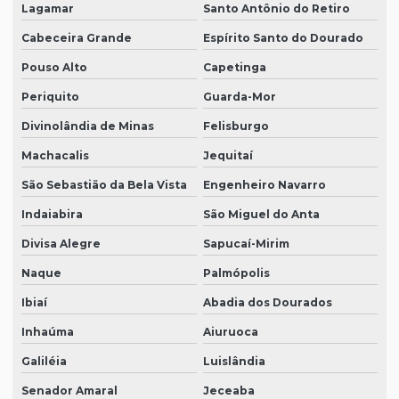
Lagamar
Santo Antônio do Retiro
Cabeceira Grande
Espírito Santo do Dourado
Pouso Alto
Capetinga
Periquito
Guarda-Mor
Divinolândia de Minas
Felisburgo
Machacalis
Jequitaí
São Sebastião da Bela Vista
Engenheiro Navarro
Indaiabira
São Miguel do Anta
Divisa Alegre
Sapucaí-Mirim
Naque
Palmópolis
Ibiaí
Abadia dos Dourados
Inhaúma
Aiuruoca
Galiléia
Luislândia
Senador Amaral
Jeceaba