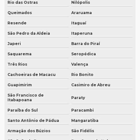
Rio das Ostras
Nilópolis
Queimados
Araruama
Resende
Itaguaí
São Pedro da Aldeia
Itaperuna
Japeri
Barra do Piraí
Saquarema
Seropédica
Três Rios
Valença
Cachoeiras de Macacu
Rio Bonito
Guapimirim
Casimiro de Abreu
São Francisco de
Paraty
Itabapoana
Paraíba do Sul
Paracambi
Santo Antônio de Pádua
Mangaratiba
Armação dos Búzios
São Fidélis