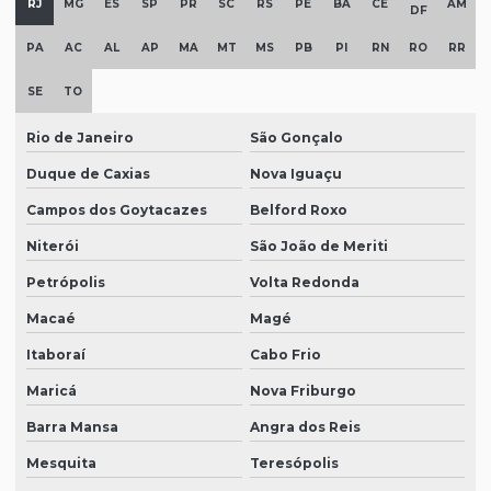
RJ
MG
ES
SP
PR
SC
RS
PE
BA
CE
AM
DF
PA
AC
AL
AP
MA
MT
MS
PB
PI
RN
RO
RR
SE
TO
Rio de Janeiro
São Gonçalo
Duque de Caxias
Nova Iguaçu
Campos dos Goytacazes
Belford Roxo
Niterói
São João de Meriti
Petrópolis
Volta Redonda
Macaé
Magé
Itaboraí
Cabo Frio
Maricá
Nova Friburgo
Barra Mansa
Angra dos Reis
Mesquita
Teresópolis