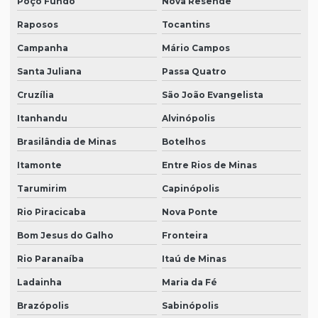
Poço Fundo
Nova Resende
Raposos
Tocantins
Campanha
Mário Campos
Santa Juliana
Passa Quatro
Cruzília
São João Evangelista
Itanhandu
Alvinópolis
Brasilândia de Minas
Botelhos
Itamonte
Entre Rios de Minas
Tarumirim
Capinópolis
Rio Piracicaba
Nova Ponte
Bom Jesus do Galho
Fronteira
Rio Paranaíba
Itaú de Minas
Ladainha
Maria da Fé
Brazópolis
Sabinópolis