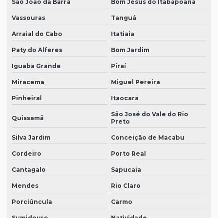
São João da Barra
Bom Jesus do Itabapoana
Vassouras
Tanguá
Arraial do Cabo
Itatiaia
Paty do Alferes
Bom Jardim
Iguaba Grande
Piraí
Miracema
Miguel Pereira
Pinheiral
Itaocara
São José do Vale do Rio
Quissamã
Preto
Silva Jardim
Conceição de Macabu
Cordeiro
Porto Real
Cantagalo
Sapucaia
Mendes
Rio Claro
Porciúncula
Carmo
Sumidouro
Natividade