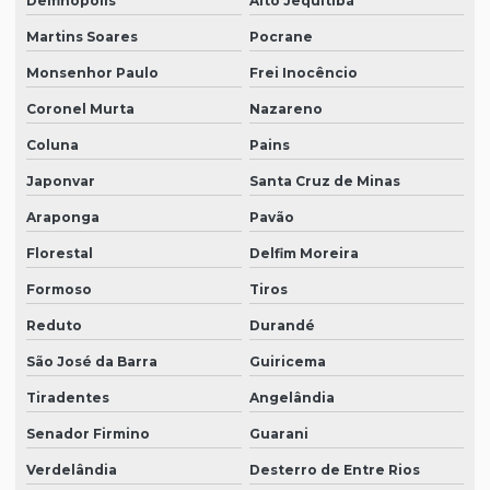
Delfinópolis
Alto Jequitibá
Martins Soares
Pocrane
Monsenhor Paulo
Frei Inocêncio
Coronel Murta
Nazareno
Coluna
Pains
Japonvar
Santa Cruz de Minas
Araponga
Pavão
Florestal
Delfim Moreira
Formoso
Tiros
Reduto
Durandé
São José da Barra
Guiricema
Tiradentes
Angelândia
Senador Firmino
Guarani
Verdelândia
Desterro de Entre Rios