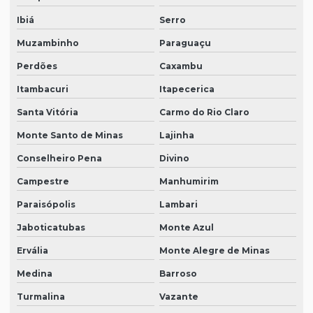
Ibiá
Serro
Muzambinho
Paraguaçu
Perdões
Caxambu
Itambacuri
Itapecerica
Santa Vitória
Carmo do Rio Claro
Monte Santo de Minas
Lajinha
Conselheiro Pena
Divino
Campestre
Manhumirim
Paraisópolis
Lambari
Jaboticatubas
Monte Azul
Ervália
Monte Alegre de Minas
Medina
Barroso
Turmalina
Vazante