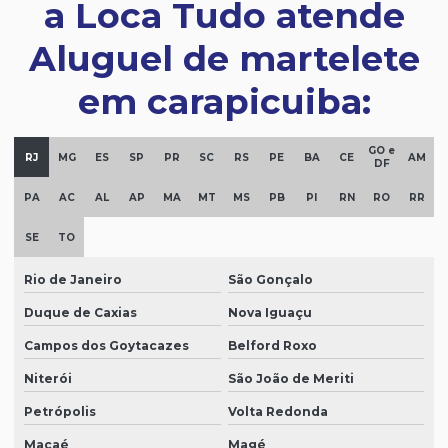
a Loca Tudo atende
Aluguel de martelete
em carapicuiba:
GO e
RJ
MG
ES
SP
PR
SC
RS
PE
BA
CE
AM
DF
PA
AC
AL
AP
MA
MT
MS
PB
PI
RN
RO
RR
SE
TO
Rio de Janeiro
São Gonçalo
Duque de Caxias
Nova Iguaçu
Campos dos Goytacazes
Belford Roxo
Niterói
São João de Meriti
Petrópolis
Volta Redonda
Macaé
Magé