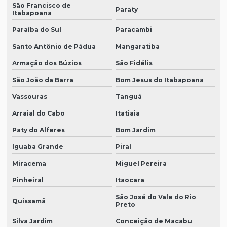
São Francisco de
Paraty
Itabapoana
Paraíba do Sul
Paracambi
Santo Antônio de Pádua
Mangaratiba
Armação dos Búzios
São Fidélis
São João da Barra
Bom Jesus do Itabapoana
Vassouras
Tanguá
Arraial do Cabo
Itatiaia
Paty do Alferes
Bom Jardim
Iguaba Grande
Piraí
Miracema
Miguel Pereira
Pinheiral
Itaocara
São José do Vale do Rio
Quissamã
Preto
Silva Jardim
Conceição de Macabu