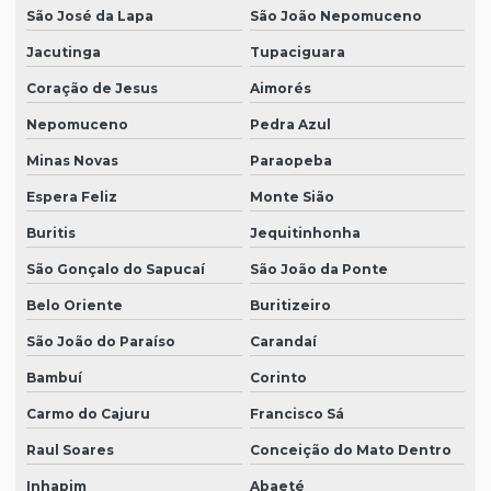
São José da Lapa
São João Nepomuceno
Jacutinga
Tupaciguara
Coração de Jesus
Aimorés
Nepomuceno
Pedra Azul
Minas Novas
Paraopeba
Espera Feliz
Monte Sião
Buritis
Jequitinhonha
São Gonçalo do Sapucaí
São João da Ponte
Belo Oriente
Buritizeiro
São João do Paraíso
Carandaí
Bambuí
Corinto
Carmo do Cajuru
Francisco Sá
Raul Soares
Conceição do Mato Dentro
Inhapim
Abaeté