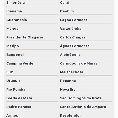
Simonésia
Caraí
Ipanema
Itaobim
Guaranésia
Lagoa Formosa
Manga
Varzelândia
Presidente Olegário
Carlos Chagas
Matipó
Águas Formosas
Baependi
Alpinópolis
Campina Verde
Carmópolis de Minas
Luz
Malacacheta
Urucuia
Peçanha
Rio Pomba
Nova Era
Borda da Mata
São Domingos do Prata
Padre Paraíso
Santo Antônio do Amparo
Arinos
Resplendor