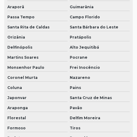
Araporã
Guimarânia
Passa Tempo
Campo Florido
Santa Rita de Caldas
Santa Bárbara do Leste
Orizânia
Pratápolis
Delfinópolis
Alto Jequitibá
Martins Soares
Pocrane
Monsenhor Paulo
Frei Inocêncio
Coronel Murta
Nazareno
Coluna
Pains
Japonvar
Santa Cruz de Minas
Araponga
Pavão
Florestal
Delfim Moreira
Formoso
Tiros