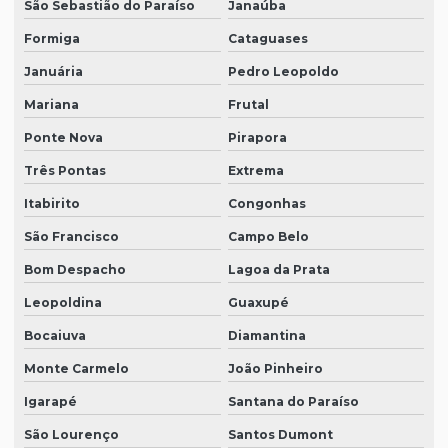
São Sebastião do Paraíso
Janaúba
Formiga
Cataguases
Januária
Pedro Leopoldo
Mariana
Frutal
Ponte Nova
Pirapora
Três Pontas
Extrema
Itabirito
Congonhas
São Francisco
Campo Belo
Bom Despacho
Lagoa da Prata
Leopoldina
Guaxupé
Bocaiuva
Diamantina
Monte Carmelo
João Pinheiro
Igarapé
Santana do Paraíso
São Lourenço
Santos Dumont