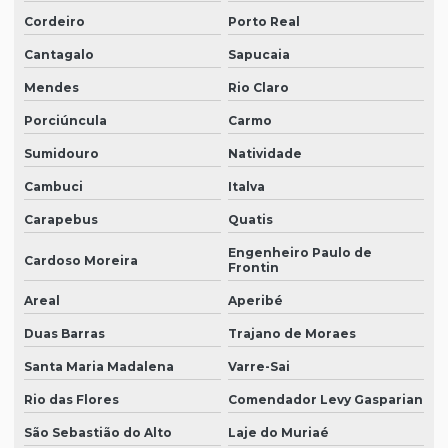
Cordeiro
Porto Real
Cantagalo
Sapucaia
Mendes
Rio Claro
Porciúncula
Carmo
Sumidouro
Natividade
Cambuci
Italva
Carapebus
Quatis
Engenheiro Paulo de
Cardoso Moreira
Frontin
Areal
Aperibé
Duas Barras
Trajano de Moraes
Santa Maria Madalena
Varre-Sai
Rio das Flores
Comendador Levy Gasparian
São Sebastião do Alto
Laje do Muriaé