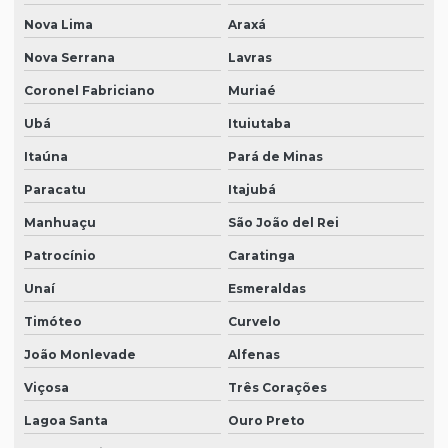
Nova Lima
Araxá
Nova Serrana
Lavras
Coronel Fabriciano
Muriaé
Ubá
Ituiutaba
Itaúna
Pará de Minas
Paracatu
Itajubá
Manhuaçu
São João del Rei
Patrocínio
Caratinga
Unaí
Esmeraldas
Timóteo
Curvelo
João Monlevade
Alfenas
Viçosa
Três Corações
Lagoa Santa
Ouro Preto