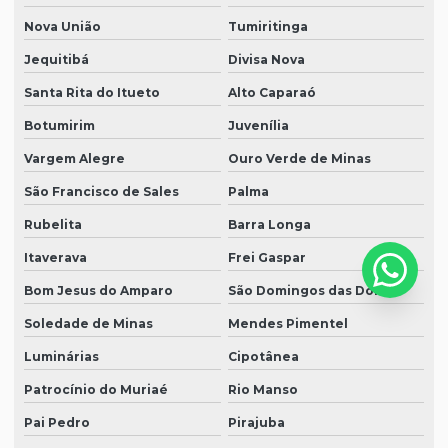
Nova União
Tumiritinga
Jequitibá
Divisa Nova
Santa Rita do Itueto
Alto Caparaó
Botumirim
Juvenília
Vargem Alegre
Ouro Verde de Minas
São Francisco de Sales
Palma
Rubelita
Barra Longa
Itaverava
Frei Gaspar
Bom Jesus do Amparo
São Domingos das Dores
Soledade de Minas
Mendes Pimentel
Luminárias
Cipotânea
Patrocínio do Muriaé
Rio Manso
Pai Pedro
Pirajuba