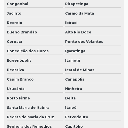
Congonhal
Pirapetinga
Jacinto
Carmo da Mata
Recreio
Ibiraci
Bueno Brandão
Alto Rio Doce
Coroaci
Ponto dos Volantes
Conceição dos Ouros
Igaratinga
Eugenópolis
Itamogi
Pedralva
Icaraí de Minas
Capim Branco
Canápolis
Urucânia
Ninheira
Porto Firme
Delta
Santa Maria de Itabira
Itaipé
Pedras de Maria da Cruz
Fervedouro
Senhora dos Remédios
Capitólio