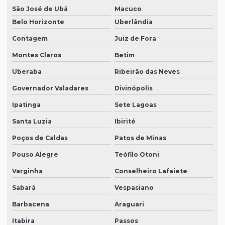
São José de Ubá
Macuco
Belo Horizonte
Uberlândia
Contagem
Juiz de Fora
Montes Claros
Betim
Uberaba
Ribeirão das Neves
Governador Valadares
Divinópolis
Ipatinga
Sete Lagoas
Santa Luzia
Ibirité
Poços de Caldas
Patos de Minas
Pouso Alegre
Teófilo Otoni
Varginha
Conselheiro Lafaiete
Sabará
Vespasiano
Barbacena
Araguari
Itabira
Passos