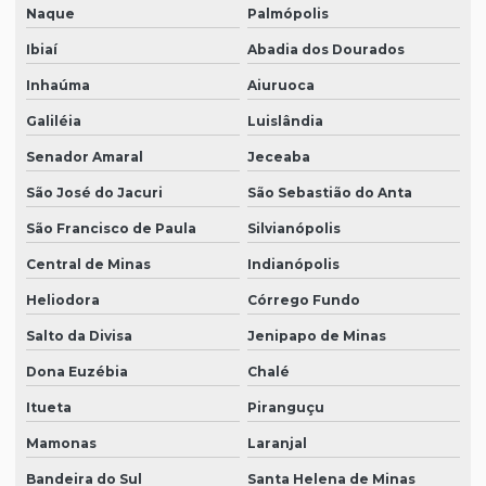
Naque
Palmópolis
Ibiaí
Abadia dos Dourados
Inhaúma
Aiuruoca
Galiléia
Luislândia
Senador Amaral
Jeceaba
São José do Jacuri
São Sebastião do Anta
São Francisco de Paula
Silvianópolis
Central de Minas
Indianópolis
Heliodora
Córrego Fundo
Salto da Divisa
Jenipapo de Minas
Dona Euzébia
Chalé
Itueta
Piranguçu
Mamonas
Laranjal
Bandeira do Sul
Santa Helena de Minas