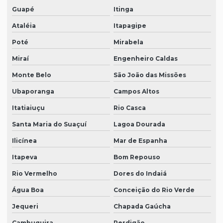
Guapé
Itinga
Ataléia
Itapagipe
Poté
Mirabela
Miraí
Engenheiro Caldas
Monte Belo
São João das Missões
Ubaporanga
Campos Altos
Itatiaiuçu
Rio Casca
Santa Maria do Suaçuí
Lagoa Dourada
Ilicínea
Mar de Espanha
Itapeva
Bom Repouso
Rio Vermelho
Dores do Indaiá
Água Boa
Conceição do Rio Verde
Jequeri
Chapada Gaúcha
Cambuquira
Perdigão