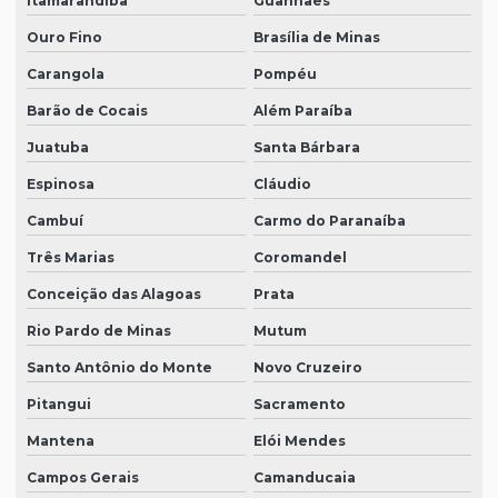
Itamarandiba
Guanhães
Ouro Fino
Brasília de Minas
Carangola
Pompéu
Barão de Cocais
Além Paraíba
Juatuba
Santa Bárbara
Espinosa
Cláudio
Cambuí
Carmo do Paranaíba
Três Marias
Coromandel
Conceição das Alagoas
Prata
Rio Pardo de Minas
Mutum
Santo Antônio do Monte
Novo Cruzeiro
Pitangui
Sacramento
Mantena
Elói Mendes
Campos Gerais
Camanducaia