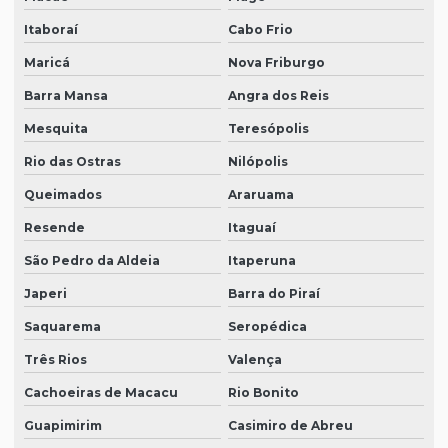
Itaboraí
Cabo Frio
Maricá
Nova Friburgo
Barra Mansa
Angra dos Reis
Mesquita
Teresópolis
Rio das Ostras
Nilópolis
Queimados
Araruama
Resende
Itaguaí
São Pedro da Aldeia
Itaperuna
Japeri
Barra do Piraí
Saquarema
Seropédica
Três Rios
Valença
Cachoeiras de Macacu
Rio Bonito
Guapimirim
Casimiro de Abreu