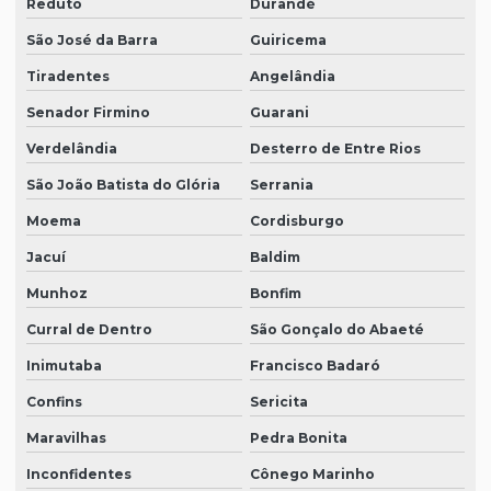
Reduto
Durandé
São José da Barra
Guiricema
Tiradentes
Angelândia
Senador Firmino
Guarani
Verdelândia
Desterro de Entre Rios
São João Batista do Glória
Serrania
Moema
Cordisburgo
Jacuí
Baldim
Munhoz
Bonfim
Curral de Dentro
São Gonçalo do Abaeté
Inimutaba
Francisco Badaró
Confins
Sericita
Maravilhas
Pedra Bonita
Inconfidentes
Cônego Marinho