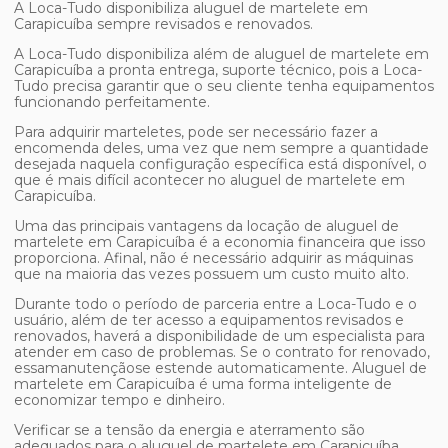
A Loca-Tudo disponibiliza aluguel de martelete em
Carapicuíba sempre revisados e renovados.
A Loca-Tudo disponibiliza além de aluguel de martelete em
Carapicuíba a pronta entrega, suporte técnico, pois a Loca-
Tudo precisa garantir que o seu cliente tenha equipamentos
funcionando perfeitamente.
Para adquirir marteletes, pode ser necessário fazer a
encomenda deles, uma vez que nem sempre a quantidade
desejada naquela configuração específica está disponível, o
que é mais difícil acontecer no aluguel de martelete em
Carapicuíba.
Uma das principais vantagens da locação de aluguel de
martelete em Carapicuíba é a economia financeira que isso
proporciona. Afinal, não é necessário adquirir as máquinas
que na maioria das vezes possuem um custo muito alto.
Durante todo o período de parceria entre a Loca-Tudo e o
usuário, além de ter acesso a equipamentos revisados e
renovados, haverá a disponibilidade de um especialista para
atender em caso de problemas. Se o contrato for renovado,
essamanutençãose estende automaticamente. Aluguel de
martelete em Carapicuíba é uma forma inteligente de
economizar tempo e dinheiro.
Verificar se a tensão da energia e aterramento são
adequados para o aluguel de martelete em Carapicuíba