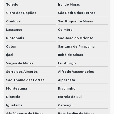
Toledo
Iraí de Minas
Claro dos Poções
São Pedro dos Ferros
Guidoval
São Roque de Minas
Lassance
Coimbra
Pintópolis
São João do Oriente
Catuji
Santana de Pirapama
Ijaci
Imbé de Minas
Varjão de Minas
Luisburgo
Serra dos Aimorés
Alfredo Vasconcelos
São Thomé das Letras
Alpercata
Montezuma
Riachinho
Dionísio
Estrela do Sul
Iguatama
Careaçu
São Vicente de Minas
Bom Jardim de Minas