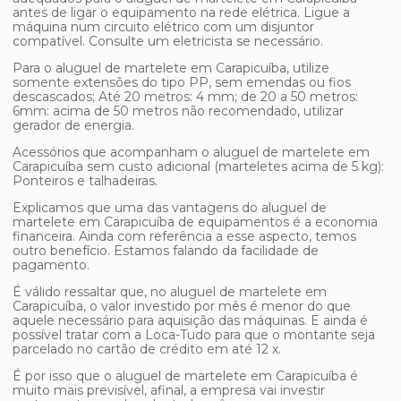
antes de ligar o equipamento na rede elétrica. Ligue a
máquina num circuito elétrico com um disjuntor
compatível. Consulte um eletricista se necessário.
Para o aluguel de martelete em Carapicuíba, utilize
somente extensões do tipo PP, sem emendas ou fios
descascados; Até 20 metros: 4 mm; de 20 a 50 metros:
6mm: acima de 50 metros não recomendado, utilizar
gerador de energia.
Acessórios que acompanham o aluguel de martelete em
Carapicuíba sem custo adicional (marteletes acima de 5 kg):
Ponteiros e talhadeiras.
Explicamos que uma das vantagens do aluguel de
martelete em Carapicuíba de equipamentos é a economia
financeira. Ainda com referência a esse aspecto, temos
outro benefício. Estamos falando da facilidade de
pagamento.
É válido ressaltar que, no aluguel de martelete em
Carapicuíba, o valor investido por mês é menor do que
aquele necessário para aquisição das máquinas. E ainda é
possível tratar com a Loca-Tudo para que o montante seja
parcelado no cartão de crédito em até 12 x.
É por isso que o aluguel de martelete em Carapicuíba é
muito mais previsível, afinal, a empresa vai investir