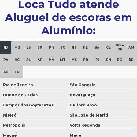
Loca Tudo atende
Aluguel de escoras em
Alumínio:
GO e
RJ
MG
ES
SP
PR
SC
RS
PE
BA
CE
AM
DF
PA
AC
AL
AP
MA
MT
MS
PB
PI
RN
RO
RR
SE
TO
Rio de Janeiro
São Gonçalo
Duque de Caxias
Nova Iguaçu
Campos dos Goytacazes
Belford Roxo
Niterói
São João de Meriti
Petrópolis
Volta Redonda
Macaé
Magé