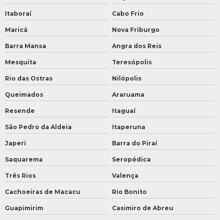
Itaboraí
Cabo Frio
Maricá
Nova Friburgo
Barra Mansa
Angra dos Reis
Mesquita
Teresópolis
Rio das Ostras
Nilópolis
Queimados
Araruama
Resende
Itaguaí
São Pedro da Aldeia
Itaperuna
Japeri
Barra do Piraí
Saquarema
Seropédica
Três Rios
Valença
Cachoeiras de Macacu
Rio Bonito
Guapimirim
Casimiro de Abreu