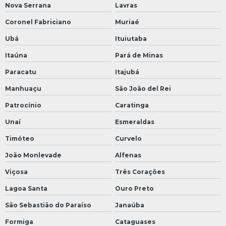
Nova Serrana
Lavras
Coronel Fabriciano
Muriaé
Ubá
Ituiutaba
Itaúna
Pará de Minas
Paracatu
Itajubá
Manhuaçu
São João del Rei
Patrocínio
Caratinga
Unaí
Esmeraldas
Timóteo
Curvelo
João Monlevade
Alfenas
Viçosa
Três Corações
Lagoa Santa
Ouro Preto
São Sebastião do Paraíso
Janaúba
Formiga
Cataguases