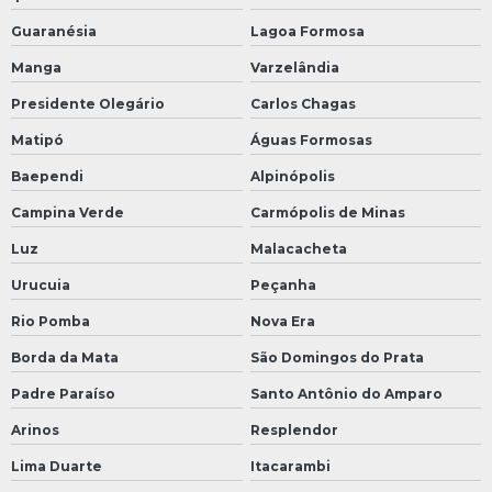
Guaranésia
Lagoa Formosa
Manga
Varzelândia
Presidente Olegário
Carlos Chagas
Matipó
Águas Formosas
Baependi
Alpinópolis
Campina Verde
Carmópolis de Minas
Luz
Malacacheta
Urucuia
Peçanha
Rio Pomba
Nova Era
Borda da Mata
São Domingos do Prata
Padre Paraíso
Santo Antônio do Amparo
Arinos
Resplendor
Lima Duarte
Itacarambi