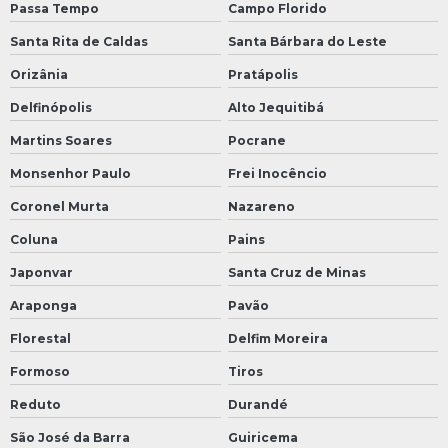
Passa Tempo
Campo Florido
Santa Rita de Caldas
Santa Bárbara do Leste
Orizânia
Pratápolis
Delfinópolis
Alto Jequitibá
Martins Soares
Pocrane
Monsenhor Paulo
Frei Inocêncio
Coronel Murta
Nazareno
Coluna
Pains
Japonvar
Santa Cruz de Minas
Araponga
Pavão
Florestal
Delfim Moreira
Formoso
Tiros
Reduto
Durandé
São José da Barra
Guiricema