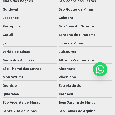
Claro dos Poções
São Pedro dos Ferros
Guidoval
São Roque de Minas
Lassance
Coimbra
Pintópolis
São João do Oriente
Catuji
Santana de Pirapama
Ijaci
Imbé de Minas
Varjão de Minas
Luisburgo
Serra dos Aimorés
Alfredo Vasconcelos
São Thomé das Letras
Alpercata
Montezuma
Riachinho
Dionísio
Estrela do Sul
Iguatama
Careaçu
São Vicente de Minas
Bom Jardim de Minas
Santa Rita de Minas
São Tomás de Aquino