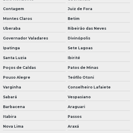
Contagem
Juiz de Fora
Montes Claros
Betim
Uberaba
Ribeirão das Neves
Governador Valadares
Divinópolis
Ipatinga
Sete Lagoas
Santa Luzia
Ibirité
Poços de Caldas
Patos de Minas
Pouso Alegre
Teófilo Otoni
Varginha
Conselheiro Lafaiete
Sabará
Vespasiano
Barbacena
Araguari
Itabira
Passos
Nova Lima
Araxá