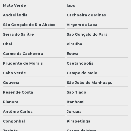
Mato Verde
Iapu
Andrelândia
Cachoeira de Minas
São Gonçalo do Rio Abaixo
Virgem da Lapa
Serra do Salitre
São Gonçalo do Pará
Ubaí
Piraúba
Carmo da Cachoeira
Estiva
Prudente de Morais
Caetanópolis
Cabo Verde
Campo do Meio
Gouveia
São João do Manhuaçu
Resende Costa
São Tiago
Planura
Itanhomi
Antônio Carlos
Juruaia
Congonhal
Pirapetinga
Jacinto
Carmo da Mata