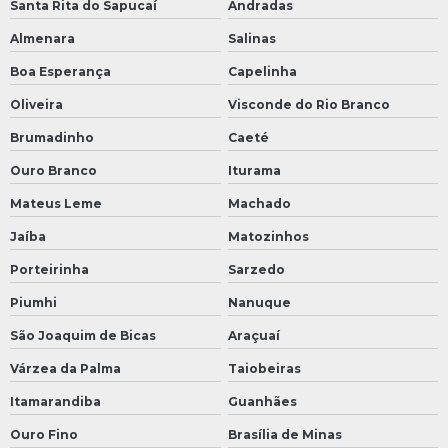
Santa Rita do Sapucaí
Andradas
Almenara
Salinas
Boa Esperança
Capelinha
Oliveira
Visconde do Rio Branco
Brumadinho
Caeté
Ouro Branco
Iturama
Mateus Leme
Machado
Jaíba
Matozinhos
Porteirinha
Sarzedo
Piumhi
Nanuque
São Joaquim de Bicas
Araçuaí
Várzea da Palma
Taiobeiras
Itamarandiba
Guanhães
Ouro Fino
Brasília de Minas