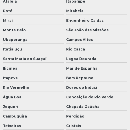
Ataléia
Itapagipe
Poté
Mirabela
Miraí
Engenheiro Caldas
Monte Belo
São João das Missões
Ubaporanga
Campos Altos
Itatiaiuçu
Rio Casca
Santa Maria do Suaçuí
Lagoa Dourada
Ilicínea
Mar de Espanha
Itapeva
Bom Repouso
Rio Vermelho
Dores do Indaiá
Água Boa
Conceição do Rio Verde
Jequeri
Chapada Gaúcha
Cambuquira
Perdigão
Teixeiras
Cristais