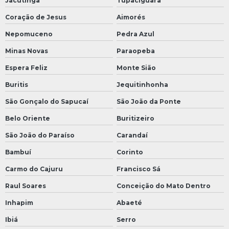
Jacutinga
Tupaciguara
Coração de Jesus
Aimorés
Nepomuceno
Pedra Azul
Minas Novas
Paraopeba
Espera Feliz
Monte Sião
Buritis
Jequitinhonha
São Gonçalo do Sapucaí
São João da Ponte
Belo Oriente
Buritizeiro
São João do Paraíso
Carandaí
Bambuí
Corinto
Carmo do Cajuru
Francisco Sá
Raul Soares
Conceição do Mato Dentro
Inhapim
Abaeté
Ibiá
Serro