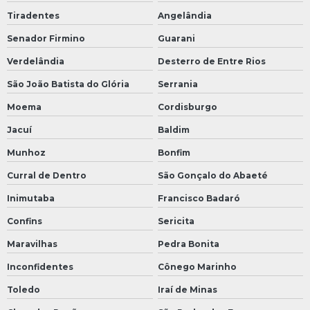
Tiradentes
Angelândia
Senador Firmino
Guarani
Verdelândia
Desterro de Entre Rios
São João Batista do Glória
Serrania
Moema
Cordisburgo
Jacuí
Baldim
Munhoz
Bonfim
Curral de Dentro
São Gonçalo do Abaeté
Inimutaba
Francisco Badaró
Confins
Sericita
Maravilhas
Pedra Bonita
Inconfidentes
Cônego Marinho
Toledo
Iraí de Minas