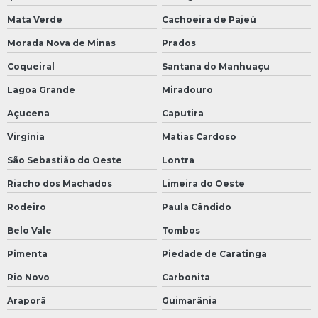
Mata Verde
Cachoeira de Pajeú
Morada Nova de Minas
Prados
Coqueiral
Santana do Manhuaçu
Lagoa Grande
Miradouro
Açucena
Caputira
Virgínia
Matias Cardoso
São Sebastião do Oeste
Lontra
Riacho dos Machados
Limeira do Oeste
Rodeiro
Paula Cândido
Belo Vale
Tombos
Pimenta
Piedade de Caratinga
Rio Novo
Carbonita
Araporã
Guimarânia