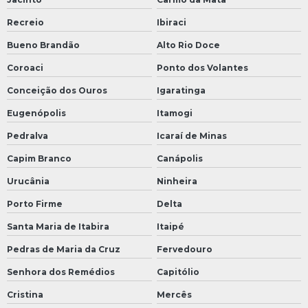
Recreio
Ibiraci
Bueno Brandão
Alto Rio Doce
Coroaci
Ponto dos Volantes
Conceição dos Ouros
Igaratinga
Eugenópolis
Itamogi
Pedralva
Icaraí de Minas
Capim Branco
Canápolis
Urucânia
Ninheira
Porto Firme
Delta
Santa Maria de Itabira
Itaipé
Pedras de Maria da Cruz
Fervedouro
Senhora dos Remédios
Capitólio
Cristina
Mercês