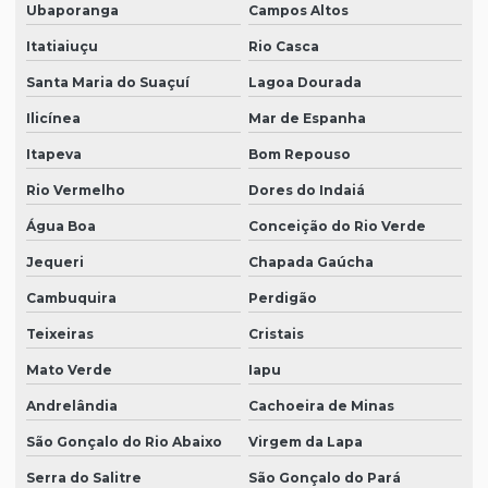
Ubaporanga
Campos Altos
Itatiaiuçu
Rio Casca
Santa Maria do Suaçuí
Lagoa Dourada
Ilicínea
Mar de Espanha
Itapeva
Bom Repouso
Rio Vermelho
Dores do Indaiá
Água Boa
Conceição do Rio Verde
Jequeri
Chapada Gaúcha
Cambuquira
Perdigão
Teixeiras
Cristais
Mato Verde
Iapu
Andrelândia
Cachoeira de Minas
São Gonçalo do Rio Abaixo
Virgem da Lapa
Serra do Salitre
São Gonçalo do Pará