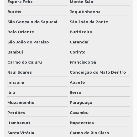
Espera Feliz
Monte Sião
Buritis
Jequitinhonha
São Gonçalo do Sapucaí
São João da Ponte
Belo Oriente
Buritizeiro
São João do Paraíso
Carandaí
Bambuí
Corinto
Carmo do Cajuru
Francisco Sá
Raul Soares
Conceição do Mato Dentro
Inhapim
Abaeté
Ibiá
Serro
Muzambinho
Paraguaçu
Perdões
Caxambu
Itambacuri
Itapecerica
Santa Vitória
Carmo do Rio Claro