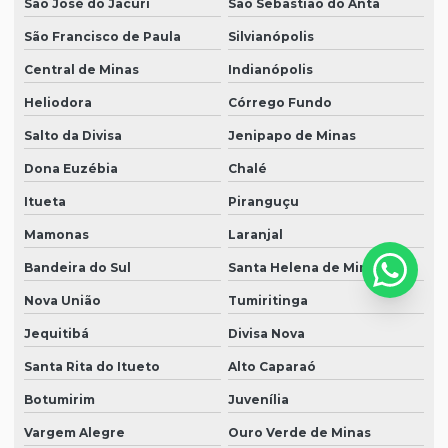
São José do Jacuri
São Sebastião do Anta
São Francisco de Paula
Silvianópolis
Central de Minas
Indianópolis
Heliodora
Córrego Fundo
Salto da Divisa
Jenipapo de Minas
Dona Euzébia
Chalé
Itueta
Piranguçu
Mamonas
Laranjal
Bandeira do Sul
Santa Helena de Minas
Nova União
Tumiritinga
Jequitibá
Divisa Nova
Santa Rita do Itueto
Alto Caparaó
Botumirim
Juvenília
Vargem Alegre
Ouro Verde de Minas