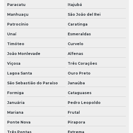
Paracatu
Itajubá
Manhuaçu
São João del Rei
Patrocínio
Caratinga
Unaí
Esmeraldas
Timóteo
Curvelo
João Monlevade
Alfenas
Viçosa
Três Corações
Lagoa Santa
Ouro Preto
São Sebastião do Paraíso
Janaúba
Formiga
Cataguases
Januária
Pedro Leopoldo
Mariana
Frutal
Ponte Nova
Pirapora
Três Pontas
Extrema