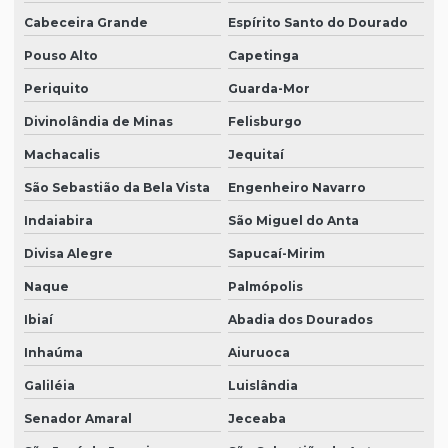
Cabeceira Grande
Espírito Santo do Dourado
Pouso Alto
Capetinga
Periquito
Guarda-Mor
Divinolândia de Minas
Felisburgo
Machacalis
Jequitaí
São Sebastião da Bela Vista
Engenheiro Navarro
Indaiabira
São Miguel do Anta
Divisa Alegre
Sapucaí-Mirim
Naque
Palmópolis
Ibiaí
Abadia dos Dourados
Inhaúma
Aiuruoca
Galiléia
Luislândia
Senador Amaral
Jeceaba