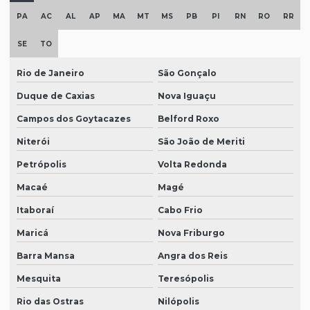
PA
AC
AL
AP
MA
MT
MS
PB
PI
RN
RO
RR
SE
TO
Rio de Janeiro
São Gonçalo
Duque de Caxias
Nova Iguaçu
Campos dos Goytacazes
Belford Roxo
Niterói
São João de Meriti
Petrópolis
Volta Redonda
Macaé
Magé
Itaboraí
Cabo Frio
Maricá
Nova Friburgo
Barra Mansa
Angra dos Reis
Mesquita
Teresópolis
Rio das Ostras
Nilópolis