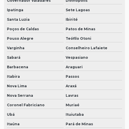
Governador Valadares
Divinópolis
Ipatinga
Sete Lagoas
Santa Luzia
Ibirité
Poços de Caldas
Patos de Minas
Pouso Alegre
Teófilo Otoni
Varginha
Conselheiro Lafaiete
Sabará
Vespasiano
Barbacena
Araguari
Itabira
Passos
Nova Lima
Araxá
Nova Serrana
Lavras
Coronel Fabriciano
Muriaé
Ubá
Ituiutaba
Itaúna
Pará de Minas