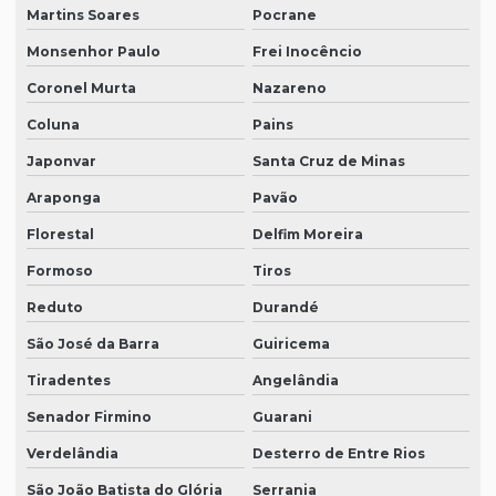
Martins Soares
Pocrane
Monsenhor Paulo
Frei Inocêncio
Coronel Murta
Nazareno
Coluna
Pains
Japonvar
Santa Cruz de Minas
Araponga
Pavão
Florestal
Delfim Moreira
Formoso
Tiros
Reduto
Durandé
São José da Barra
Guiricema
Tiradentes
Angelândia
Senador Firmino
Guarani
Verdelândia
Desterro de Entre Rios
São João Batista do Glória
Serrania