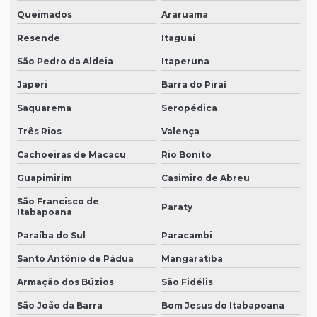
Queimados
Araruama
Resende
Itaguaí
São Pedro da Aldeia
Itaperuna
Japeri
Barra do Piraí
Saquarema
Seropédica
Três Rios
Valença
Cachoeiras de Macacu
Rio Bonito
Guapimirim
Casimiro de Abreu
São Francisco de
Paraty
Itabapoana
Paraíba do Sul
Paracambi
Santo Antônio de Pádua
Mangaratiba
Armação dos Búzios
São Fidélis
São João da Barra
Bom Jesus do Itabapoana