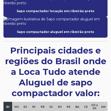
Sapo compactador locação em ribeirão preto
Sapo compactador aluguel em ribeirão preto
Principais cidades e
regiões do Brasil onde
a Loca Tudo atende
Aluguel de sapo
compactador valor:
GO e
RJ
MG
ES
SP
PR
SC
RS
PE
BA
CE
AM
DF