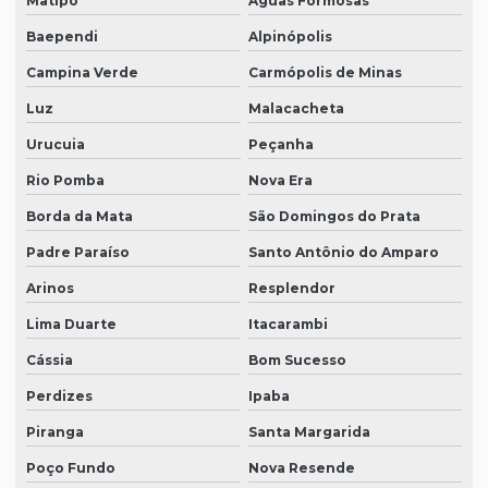
Matipó
Águas Formosas
Baependi
Alpinópolis
Campina Verde
Carmópolis de Minas
Luz
Malacacheta
Urucuia
Peçanha
Rio Pomba
Nova Era
Borda da Mata
São Domingos do Prata
Padre Paraíso
Santo Antônio do Amparo
Arinos
Resplendor
Lima Duarte
Itacarambi
Cássia
Bom Sucesso
Perdizes
Ipaba
Piranga
Santa Margarida
Poço Fundo
Nova Resende