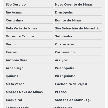
São Geraldo
Novo Oriente de Minas
Rio Acima
Divisópolis
Centralina
Bonito de Minas
Bela Vista de Minas
São Sebastião do Maranhão
Dores de Campos
Setubinha
Berilo
Guaraciaba
Ferros
Carneirinho
Antônio Dias
Araújos
Arceburgo
Buenópolis
Ipuiúna
Piranguinho
Mata Verde
Cachoeira de Pajeú
Morada Nova de Minas
Prados
Coqueiral
Santana do Manhuaçu
Lagoa Grande
Miradouro