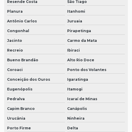
Resende Costa
São Tiago
Planura
Itanhomi
Antônio Carlos
Juruaia
Congonhal
Pirapetinga
Jacinto
Carmo da Mata
Recreio
Ibiraci
Bueno Brandão
Alto Rio Doce
Coroaci
Ponto dos Volantes
Conceição dos Ouros
Igaratinga
Eugenópolis
Itamogi
Pedralva
Icaraí de Minas
Capim Branco
Canápolis
Urucânia
Ninheira
Porto Firme
Delta