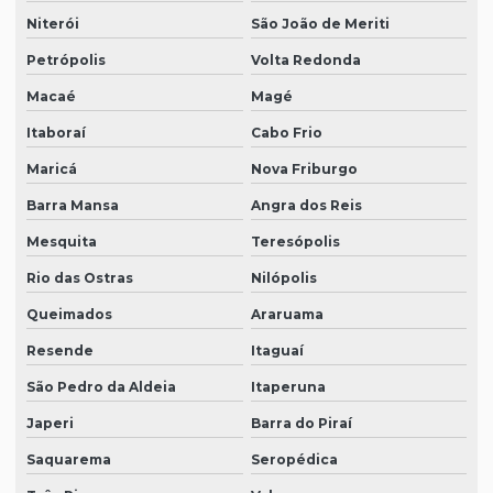
Niterói
São João de Meriti
Petrópolis
Volta Redonda
Macaé
Magé
Itaboraí
Cabo Frio
Maricá
Nova Friburgo
Barra Mansa
Angra dos Reis
Mesquita
Teresópolis
Rio das Ostras
Nilópolis
Queimados
Araruama
Resende
Itaguaí
São Pedro da Aldeia
Itaperuna
Japeri
Barra do Piraí
Saquarema
Seropédica