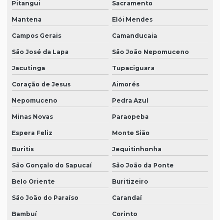
Pitangui
Sacramento
Mantena
Elói Mendes
Campos Gerais
Camanducaia
São José da Lapa
São João Nepomuceno
Jacutinga
Tupaciguara
Coração de Jesus
Aimorés
Nepomuceno
Pedra Azul
Minas Novas
Paraopeba
Espera Feliz
Monte Sião
Buritis
Jequitinhonha
São Gonçalo do Sapucaí
São João da Ponte
Belo Oriente
Buritizeiro
São João do Paraíso
Carandaí
Bambuí
Corinto