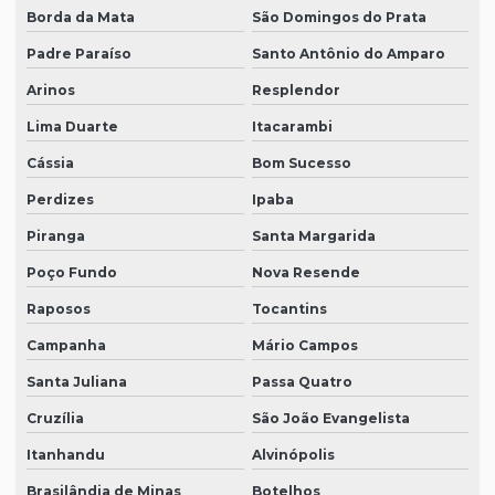
Borda da Mata
São Domingos do Prata
Padre Paraíso
Santo Antônio do Amparo
Arinos
Resplendor
Lima Duarte
Itacarambi
Cássia
Bom Sucesso
Perdizes
Ipaba
Piranga
Santa Margarida
Poço Fundo
Nova Resende
Raposos
Tocantins
Campanha
Mário Campos
Santa Juliana
Passa Quatro
Cruzília
São João Evangelista
Itanhandu
Alvinópolis
Brasilândia de Minas
Botelhos