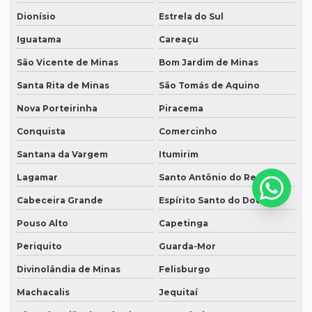
Dionísio
Estrela do Sul
Iguatama
Careaçu
São Vicente de Minas
Bom Jardim de Minas
Santa Rita de Minas
São Tomás de Aquino
Nova Porteirinha
Piracema
Conquista
Comercinho
Santana da Vargem
Itumirim
Lagamar
Santo Antônio do Retiro
Cabeceira Grande
Espírito Santo do Dourado
Pouso Alto
Capetinga
Periquito
Guarda-Mor
Divinolândia de Minas
Felisburgo
Machacalis
Jequitaí