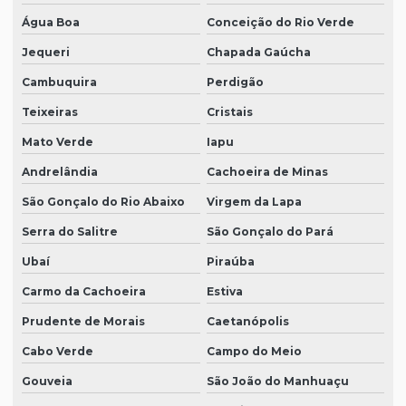
Água Boa
Conceição do Rio Verde
Jequeri
Chapada Gaúcha
Cambuquira
Perdigão
Teixeiras
Cristais
Mato Verde
Iapu
Andrelândia
Cachoeira de Minas
São Gonçalo do Rio Abaixo
Virgem da Lapa
Serra do Salitre
São Gonçalo do Pará
Ubaí
Piraúba
Carmo da Cachoeira
Estiva
Prudente de Morais
Caetanópolis
Cabo Verde
Campo do Meio
Gouveia
São João do Manhuaçu