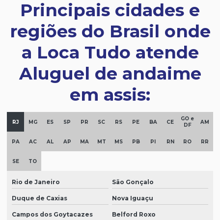
Principais cidades e
regiões do Brasil onde
a Loca Tudo atende
Aluguel de andaime
em assis:
GO e
RJ
MG
ES
SP
PR
SC
RS
PE
BA
CE
AM
DF
PA
AC
AL
AP
MA
MT
MS
PB
PI
RN
RO
RR
SE
TO
Rio de Janeiro
São Gonçalo
Duque de Caxias
Nova Iguaçu
Campos dos Goytacazes
Belford Roxo