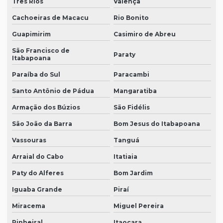
Três Rios
Valença
Cachoeiras de Macacu
Rio Bonito
Guapimirim
Casimiro de Abreu
São Francisco de
Paraty
Itabapoana
Paraíba do Sul
Paracambi
Santo Antônio de Pádua
Mangaratiba
Armação dos Búzios
São Fidélis
São João da Barra
Bom Jesus do Itabapoana
Vassouras
Tanguá
Arraial do Cabo
Itatiaia
Paty do Alferes
Bom Jardim
Iguaba Grande
Piraí
Miracema
Miguel Pereira
Pinheiral
Itaocara