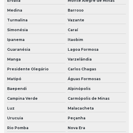
Ervália
Monte Alegre de Minas
Medina
Barroso
Turmalina
Vazante
Simonésia
Caraí
Ipanema
Itaobim
Guaranésia
Lagoa Formosa
Manga
Varzelândia
Presidente Olegário
Carlos Chagas
Matipó
Águas Formosas
Baependi
Alpinópolis
Campina Verde
Carmópolis de Minas
Luz
Malacacheta
Urucuia
Peçanha
Rio Pomba
Nova Era