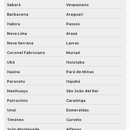
Sabará
Vespasiano
Barbacena
Araguari
Itabira
Passos
Nova Lima
Araxá
Nova Serrana
Lavras
Coronel Fabriciano
Muriaé
Ubá
Ituiutaba
Itaúna
Pará de Minas
Paracatu
Itajubá
Manhuaçu
São João del Rei
Patrocínio
Caratinga
Unaí
Esmeraldas
Timóteo
Curvelo
João Monlevade
Alfenas