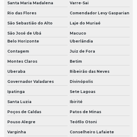
Santa Maria Madalena
Varre-Sai
Rio das Flores
Comendador Levy Gasparian
São Sebastião do Alto
Laje do Muriaé
São José de Ubá
Macuco
Belo Horizonte
Uberlândia
Contagem
Juiz de Fora
Montes Claros
Betim
Uberaba
Ribeirão das Neves
Governador Valadares
Divinópolis
Ipatinga
Sete Lagoas
Santa Luzia
Ibirité
Poços de Caldas
Patos de Minas
Pouso Alegre
Teófilo Otoni
Varginha
Conselheiro Lafaiete