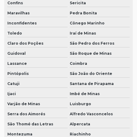
Confins
Sericita
Maravilhas
Pedra Bonita
Inconfidentes
Cônego Marinho
Toledo
Iraí de Minas
Claro dos Poções
São Pedro dos Ferros
Guidoval
São Roque de Minas
Lassance
Coimbra
Pintópolis
São João do Oriente
Catuji
Santana de Pirapama
Ijaci
Imbé de Minas
Varjão de Minas
Luisburgo
Serra dos Aimorés
Alfredo Vasconcelos
São Thomé das Letras
Alpercata
Montezuma
Riachinho