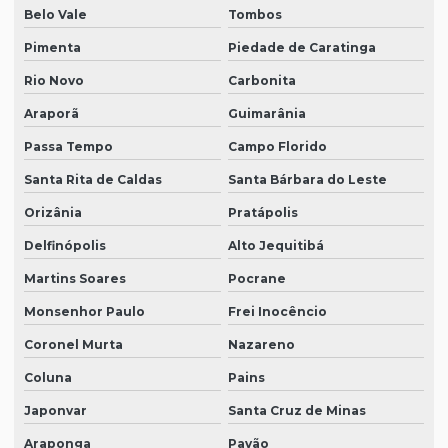
Belo Vale
Tombos
Pimenta
Piedade de Caratinga
Rio Novo
Carbonita
Araporã
Guimarânia
Passa Tempo
Campo Florido
Santa Rita de Caldas
Santa Bárbara do Leste
Orizânia
Pratápolis
Delfinópolis
Alto Jequitibá
Martins Soares
Pocrane
Monsenhor Paulo
Frei Inocêncio
Coronel Murta
Nazareno
Coluna
Pains
Japonvar
Santa Cruz de Minas
Araponga
Pavão