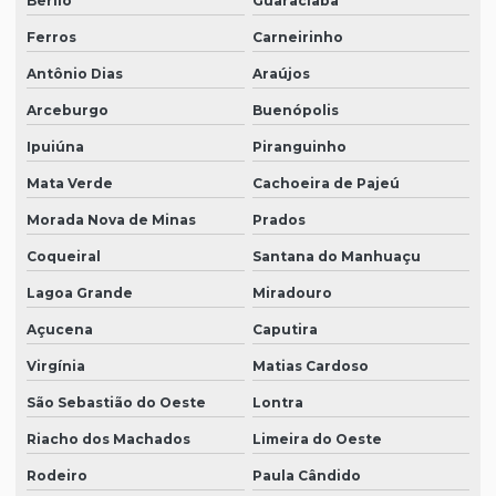
Berilo
Guaraciaba
Ferros
Carneirinho
Antônio Dias
Araújos
Arceburgo
Buenópolis
Ipuiúna
Piranguinho
Mata Verde
Cachoeira de Pajeú
Morada Nova de Minas
Prados
Coqueiral
Santana do Manhuaçu
Lagoa Grande
Miradouro
Açucena
Caputira
Virgínia
Matias Cardoso
São Sebastião do Oeste
Lontra
Riacho dos Machados
Limeira do Oeste
Rodeiro
Paula Cândido