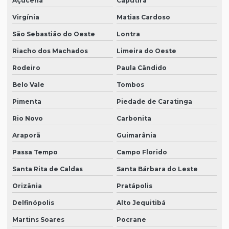
Açucena
Caputira
Virgínia
Matias Cardoso
São Sebastião do Oeste
Lontra
Riacho dos Machados
Limeira do Oeste
Rodeiro
Paula Cândido
Belo Vale
Tombos
Pimenta
Piedade de Caratinga
Rio Novo
Carbonita
Araporã
Guimarânia
Passa Tempo
Campo Florido
Santa Rita de Caldas
Santa Bárbara do Leste
Orizânia
Pratápolis
Delfinópolis
Alto Jequitibá
Martins Soares
Pocrane