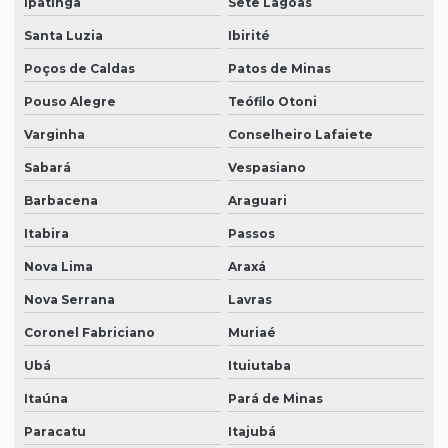
Ipatinga
Sete Lagoas
Santa Luzia
Ibirité
Poços de Caldas
Patos de Minas
Pouso Alegre
Teófilo Otoni
Varginha
Conselheiro Lafaiete
Sabará
Vespasiano
Barbacena
Araguari
Itabira
Passos
Nova Lima
Araxá
Nova Serrana
Lavras
Coronel Fabriciano
Muriaé
Ubá
Ituiutaba
Itaúna
Pará de Minas
Paracatu
Itajubá