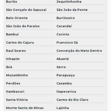
Buritis
Jequitinhonha
São Gonçalo do Sapucaí
São João da Ponte
Belo Oriente
Buritizeiro
São João do Paraíso
Carandaí
Bambuí
Corinto
Carmo do Cajuru
Francisco Sá
Raul Soares
Conceição do Mato Dentro
Inhapim
Abaeté
Ibiá
Serro
Muzambinho
Paraguaçu
Perdões
Caxambu
Itambacuri
Itapecerica
Santa Vitória
Carmo do Rio Claro
Monte Santo de Minas
Lajinha