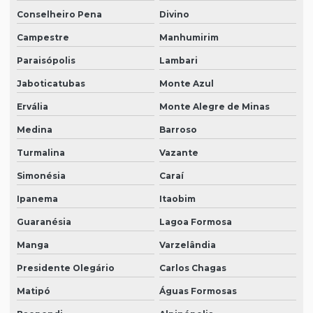
Conselheiro Pena
Divino
Campestre
Manhumirim
Paraisópolis
Lambari
Jaboticatubas
Monte Azul
Ervália
Monte Alegre de Minas
Medina
Barroso
Turmalina
Vazante
Simonésia
Caraí
Ipanema
Itaobim
Guaranésia
Lagoa Formosa
Manga
Varzelândia
Presidente Olegário
Carlos Chagas
Matipó
Águas Formosas