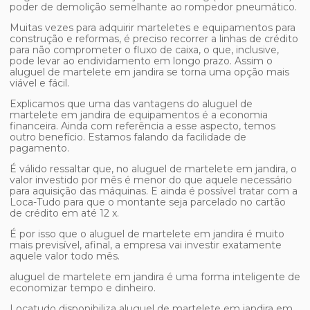
poder de demolição semelhante ao rompedor pneumático.
Muitas vezes para adquirir marteletes e equipamentos para
construção e reformas, é preciso recorrer a linhas de crédito
para não comprometer o fluxo de caixa, o que, inclusive,
pode levar ao endividamento em longo prazo. Assim o
aluguel de martelete em jandira
se torna uma opção mais
viável e fácil.
Explicamos que uma das vantagens do
aluguel de
martelete em jandira
de equipamentos é a economia
financeira. Ainda com referência a esse aspecto, temos
outro benefício. Estamos falando da facilidade de
pagamento.
É válido ressaltar que, no
aluguel de martelete em jandira
, o
valor investido por mês é menor do que aquele necessário
para aquisição das máquinas. E ainda é possível tratar com a
Loca-Tudo para que o montante seja parcelado no cartão
de crédito em até 12 x.
É por isso que o
aluguel de martelete em jandira
é muito
mais previsível, afinal, a empresa vai investir exatamente
aquele valor todo mês.
aluguel de martelete em jandira
é uma forma inteligente de
economizar tempo e dinheiro.
Locatudo disponibiliza
aluguel de martelete em jandira
em