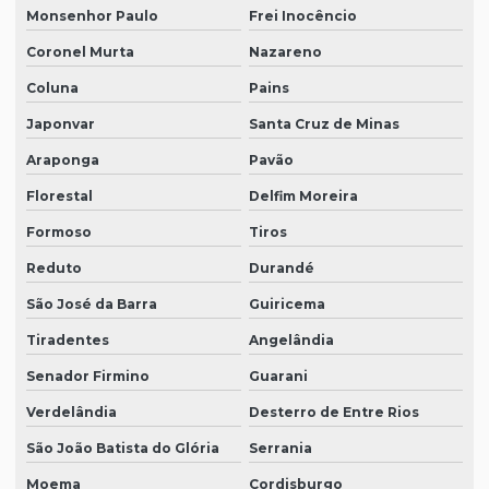
Monsenhor Paulo
Frei Inocêncio
Coronel Murta
Nazareno
Coluna
Pains
Japonvar
Santa Cruz de Minas
Araponga
Pavão
Florestal
Delfim Moreira
Formoso
Tiros
Reduto
Durandé
São José da Barra
Guiricema
Tiradentes
Angelândia
Senador Firmino
Guarani
Verdelândia
Desterro de Entre Rios
São João Batista do Glória
Serrania
Moema
Cordisburgo