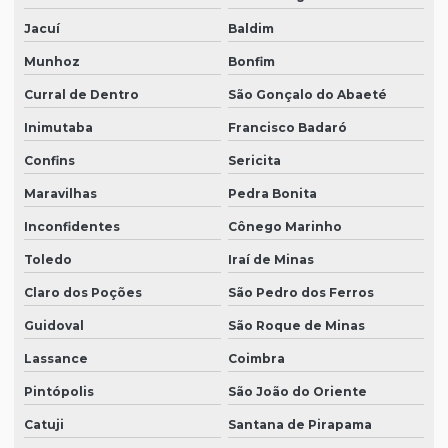
Jacuí
Baldim
Munhoz
Bonfim
Curral de Dentro
São Gonçalo do Abaeté
Inimutaba
Francisco Badaró
Confins
Sericita
Maravilhas
Pedra Bonita
Inconfidentes
Cônego Marinho
Toledo
Iraí de Minas
Claro dos Poções
São Pedro dos Ferros
Guidoval
São Roque de Minas
Lassance
Coimbra
Pintópolis
São João do Oriente
Catuji
Santana de Pirapama