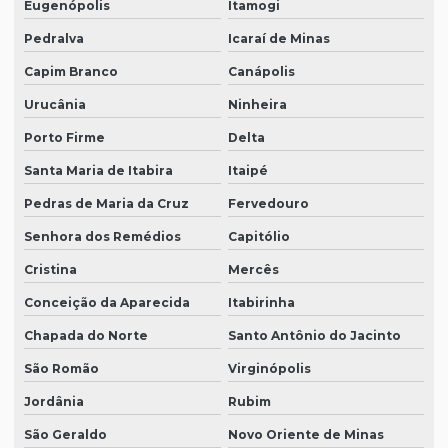
Eugenópolis
Itamogi
Pedralva
Icaraí de Minas
Capim Branco
Canápolis
Urucânia
Ninheira
Porto Firme
Delta
Santa Maria de Itabira
Itaipé
Pedras de Maria da Cruz
Fervedouro
Senhora dos Remédios
Capitólio
Cristina
Mercês
Conceição da Aparecida
Itabirinha
Chapada do Norte
Santo Antônio do Jacinto
São Romão
Virginópolis
Jordânia
Rubim
São Geraldo
Novo Oriente de Minas