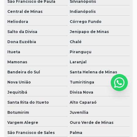
São Francisco de Paula
Silvianópolis
Central de Minas
Indianópolis
Heliodora
Córrego Fundo
Salto da Divisa
Jenipapo de Minas
Dona Euzébia
Chalé
Itueta
Piranguçu
Mamonas
Laranjal
Bandeira do Sul
Santa Helena de Minas
Nova União
Tumiritinga
Jequitibá
Divisa Nova
Santa Rita do Itueto
Alto Caparaó
Botumirim
Juvenília
Vargem Alegre
Ouro Verde de Minas
São Francisco de Sales
Palma