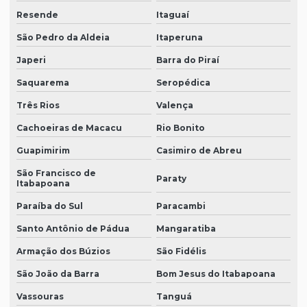
Resende
Itaguaí
São Pedro da Aldeia
Itaperuna
Japeri
Barra do Piraí
Saquarema
Seropédica
Três Rios
Valença
Cachoeiras de Macacu
Rio Bonito
Guapimirim
Casimiro de Abreu
São Francisco de
Paraty
Itabapoana
Paraíba do Sul
Paracambi
Santo Antônio de Pádua
Mangaratiba
Armação dos Búzios
São Fidélis
São João da Barra
Bom Jesus do Itabapoana
Vassouras
Tanguá