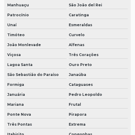
Manhuaçu
São João del Rei
Patrocínio
Caratinga
Unaí
Esmeraldas
Timóteo
Curvelo
João Monlevade
Alfenas
Viçosa
Três Corações
Lagoa Santa
Ouro Preto
São Sebastião do Paraíso
Janaúba
Formiga
Cataguases
Januária
Pedro Leopoldo
Mariana
Frutal
Ponte Nova
Pirapora
Três Pontas
Extrema
Itabirito
Congonhas