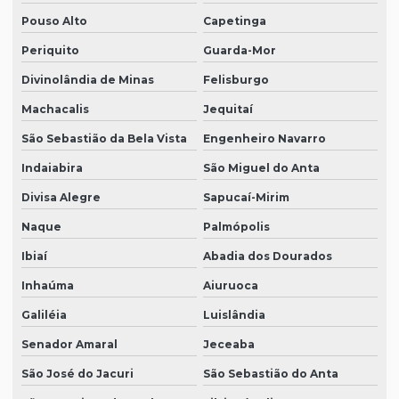
Pouso Alto
Capetinga
Periquito
Guarda-Mor
Divinolândia de Minas
Felisburgo
Machacalis
Jequitaí
São Sebastião da Bela Vista
Engenheiro Navarro
Indaiabira
São Miguel do Anta
Divisa Alegre
Sapucaí-Mirim
Naque
Palmópolis
Ibiaí
Abadia dos Dourados
Inhaúma
Aiuruoca
Galiléia
Luislândia
Senador Amaral
Jeceaba
São José do Jacuri
São Sebastião do Anta