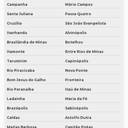
Campanha
Mário Campos
Santa Juliana
Passa Quatro
Cruzília
São João Evangelista
Itanhandu
Alvinópolis
Brasilândia de Minas
Botelhos
Itamonte
Entre Rios de Minas
Tarumirim
Capinópolis
Rio Piracicaba
Nova Ponte
Bom Jesus do Galho
Fronteira
Rio Paranaíba
Itaú de Minas
Ladainha
Maria da Fé
Brazópolis
Sabinópolis
Caldas
Astolfo Dutra
Matias Barbosa
Capitão Enéas