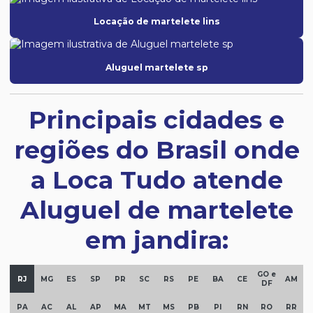
Locação de martelete lins
Aluguel martelete sp
Principais cidades e
regiões do Brasil onde
a Loca Tudo atende
Aluguel de martelete
em jandira:
GO e
RJ
MG
ES
SP
PR
SC
RS
PE
BA
CE
AM
DF
PA
AC
AL
AP
MA
MT
MS
PB
PI
RN
RO
RR