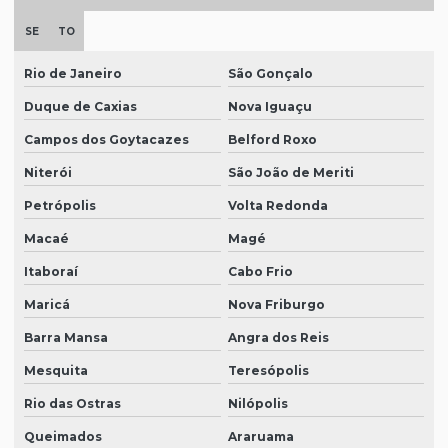
SE
TO
Rio de Janeiro
São Gonçalo
Duque de Caxias
Nova Iguaçu
Campos dos Goytacazes
Belford Roxo
Niterói
São João de Meriti
Petrópolis
Volta Redonda
Macaé
Magé
Itaboraí
Cabo Frio
Maricá
Nova Friburgo
Barra Mansa
Angra dos Reis
Mesquita
Teresópolis
Rio das Ostras
Nilópolis
Queimados
Araruama