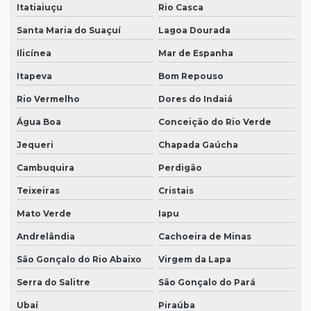
Itatiaiuçu
Rio Casca
Santa Maria do Suaçuí
Lagoa Dourada
Ilicínea
Mar de Espanha
Itapeva
Bom Repouso
Rio Vermelho
Dores do Indaiá
Água Boa
Conceição do Rio Verde
Jequeri
Chapada Gaúcha
Cambuquira
Perdigão
Teixeiras
Cristais
Mato Verde
Iapu
Andrelândia
Cachoeira de Minas
São Gonçalo do Rio Abaixo
Virgem da Lapa
Serra do Salitre
São Gonçalo do Pará
Ubaí
Piraúba