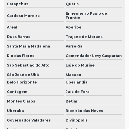
Carapebus
Quatis
Engenheiro Paulo de
Cardoso Moreira
Frontin
Areal
Aperibé
Duas Barras
Trajano de Moraes
Santa Maria Madalena
Varre-Sai
Rio das Flores
Comendador Levy Gasparian
São Sebastião do Alto
Laje do Muriaé
São José de Ubá
Macuco
Belo Horizonte
Uberlândia
Contagem
Juiz de Fora
Montes Claros
Betim
Uberaba
Ribeirão das Neves
Governador Valadares
Divinópolis