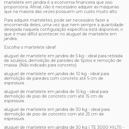
martelete em jandira
é a economia financeira que isso
proporciona. Afinal, não é necessário adquirir as máquinas
que na maioria das vezes possuem um custo muito alto.
Para adquirir marteletes, pode ser necessário fazer a
encomenda deles, uma vez que nem sempre a quantidade
desejada naquela configuração específica está disponível, o
que é mais difícil acontecer no
aluguel de martelete em
jandira
.
Escolha o martelete ideal!
aluguel de martelete em jandira
de 5 kg - ideal para retirada
de azulejos, demolição de paredes de tijolos e remoção de
massa. (Não indicado para concreto)
aluguel de martelete em jandira
de 10 kg - ideal para
demolição de paredes com concreto até 5 cm de
espessura.
aluguel de martelete em jandira
de 15 kg - ideal para
demolição de piso de concreto com até 15 cm de
espessura.
aluguel de martelete em jandira
de 30 kg - ideal para
demolição de piso de concreto com até 25 cm de
espessura.
aluguel de martelete em jandira
de 30 kg ( TE 3000 HILTI) -