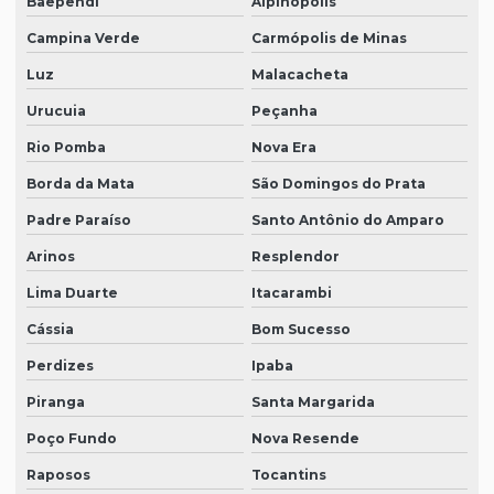
Baependi
Alpinópolis
Campina Verde
Carmópolis de Minas
Luz
Malacacheta
Urucuia
Peçanha
Rio Pomba
Nova Era
Borda da Mata
São Domingos do Prata
Padre Paraíso
Santo Antônio do Amparo
Arinos
Resplendor
Lima Duarte
Itacarambi
Cássia
Bom Sucesso
Perdizes
Ipaba
Piranga
Santa Margarida
Poço Fundo
Nova Resende
Raposos
Tocantins