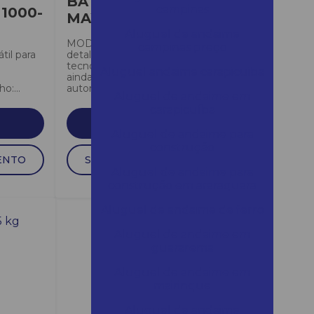
BATERIA 80V SDS
campinas
1000-
MAX 13 KG
Aluguel de andaime
MODELO – HM002GZ03Mais
campinas preço
til para
detalhesProjetada com a
tecnologia XGT, para as aplicações
Aluguel andaime carapicuiba
ainda mais pesadas.Maior
o:...
autonomia...
Aluguel de andaime em
carapicuíba
SAIBA MAIS
Aluguel de andaime para
construção
ENTO
SOLICITAR ORÇAMENTO
Aluguel de andaime para
construção em araraquara
Aluguel de andaime de ferro
Aluguel de andaime em
guararema
Aluguel de andaime em
mairinque
Aluguel de andaime