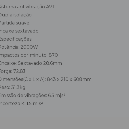
Sistema antivibração AVT.
Dupla isolação.
Partida suave.
ncaixe sextavado.
Especificações:
Potência: 2000W
Impactos por minuto: 870
Encaixe: Sextavado 28.6mm
Força: 72.8J
Dimensões(C x L x A): 843 x 210 x 608mm
Peso: 31.3kg
Emissão de vibrações: 6.5 m|s²
Incerteza K: 1.5 m|s²