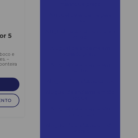
mairinque preço
Aluguel de andaime para
obra
Aluguel de andaime quanto
or 5
custa
Aluguel de andaime em
ribeirão preto
eboco e
s. –
ponteira
Aluguel de andaime em
santos
Aluguel de andaime santos
Aluguel de andaime em são
roque
ENTO
Aluguel de andaime são
roque preço
Aluguel de andaime em são
vicente