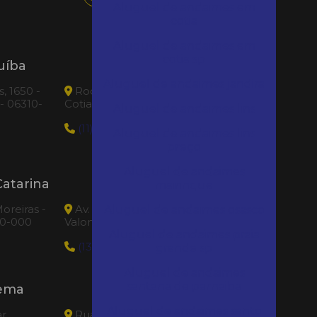
Aluguel de andaimes em
cotia
Aluguel de andaimes em
cotia sp
uíba
Loca Tudo Cotia
Aluguel de andaimes jandira
, 1650 -
Rod. Raposo Tavares, 30620 - Rio
 - 06310-
Cotia - Cotia|SP - 06705-030
Aluguel de andaimes lins
(11) 94783-4422
Aluguel de andaimes lins
preço
Aluguel de andaimes
atarina
Loca Tudo Santos
mairinque
oreiras -
Av. Getúlio Dornelles Vargas, 227 -
Aluguel de andaimes osasco
20-000
Valongo - Santos|SP - 11010-270
Aluguel de andaimes praia
(13) 3219-2928
grande sp
Aluguel de andaimes
santana de parnaiba
rema
Loca Tudo Sorocaba
Aluguel de andaimes santo
ar
Rua Amazonas, 56 - centro -