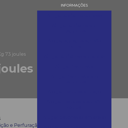
INFORMAÇÕES
Alugar andaime em assis
Alugar andaime em
mairinque
Alugar andaime em são
roque
g 73 joules
Alugar andaimes em araras
joules
Alugar betoneira
Alugar betoneira em
mairinque
Alugar betoneira preço
Alugar betoneira em são
roque
s
Alugar betoneiras em araras
ção e Perfuração
Alugar compressor pintura