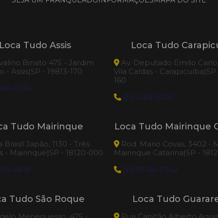
SEJA UM FRANQUEADO
INFORMAÇÕES
MAPA DO SITE
Loca Tudo Assis
Loca Tudo Carapic
valino Binato 475 - Jardim
Av. Deputado Emilio Carlos
 - Assis|SP - 19813-170
Vila Caldas - Carapicuíba|SP
160
186-0134
(11) 4182-2500
ca Tudo Mairinque
Loca Tudo Mairinque C
Brasil Japão, 1130 - Três
Rod. Mario Covas, 3402 - M
 - Mairinque|SP - 18120-000
Mairinque Catarina|SP - 181
505-4818
(11) 95186-5342
ca Tudo São Roque
Loca Tudo Guara
elo Meneguesso, 475 -
Rua Capitão Alberto Agui