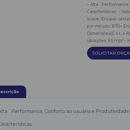
– Alta ´Performance. 
Características: – Si
suave.-Encaixe sext
por minuto: 870– En
Dimensões(C x L x A
vibrações: 6.5 m|s²– In
SOLICITAR ORÇ
escrição
Alta ´Performance. Conforto ao usuário e Produtividade 
Características: