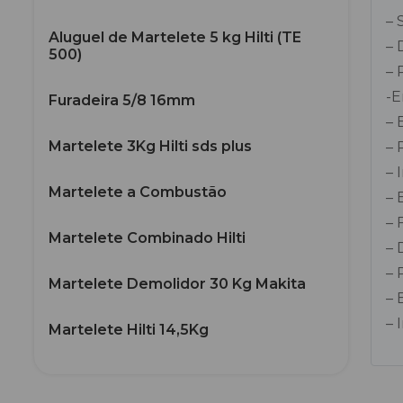
– 
Aluguel de Martelete 5 kg Hilti (TE
– 
500)
– 
-E
Furadeira 5/8 16mm
– 
Martelete 3Kg Hilti sds plus
– 
– 
Martelete a Combustão
– 
– 
Martelete Combinado Hilti
– 
– 
Martelete Demolidor 30 Kg Makita
– 
– 
Martelete Hilti 14,5Kg
Martelete Hilti 8Kg