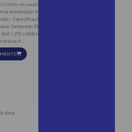
Conforto ao usuário e Produtividade à obra. –
Alugar compressor para
stema antivibração AVT.– Dupla isolação.– Partida
pintura sp
avado.– Especificações:– Potência: 2000W– Impactos
Alugar container
caixe: Sextavado 28.6mm– Força: 72.8J–
): 843 x 210 x 608mm– Peso: 31.3kg– Emissão de
Alugar container para obra
certeza K:...
Alugar eletrosserra em
Bertioga
AMENTO
Alugar escoras para laje
Alugar esmerilhadeira em são
vicente
Alugar gerador em
mairinque
Alugar gerador em são
roque
à obra.
Alugar giro zero em araras
Alugar lavadora em campinas