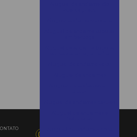
Aluguel de andaime são
vicente preço
Aluguel andaime sorocaba
Aluguel de andaime tubular
em bertioga
Aluguel de andaime tubular
em santana de parnaíba
Aluguel de andaime valor
Aluguel de andaimes
Aluguel de andaimes em
araras
Aluguel de andaimes barueri
Aluguel de andaimes e
betoneiras
ONTATO
Aluguel de andaimes cotia