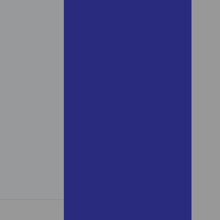
Alugar lixadeira de parede
em campinas
Alugar máquina raspa taco
em guarujá
Alugar martelete em
mairinque
Alugar martelete rompedor
em assis
Alugar martelete em são
roque
Alugar motosserra a bateria
em bertioga
Alugar motosserra em
mairinque
Alugar roçadeira em são
roque