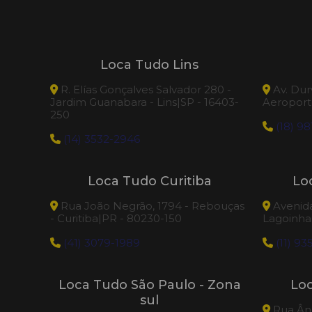
Loca Tudo Lins
R. Elías Gonçalves Salvador 280 -
Av. Dur
Jardim Guanabara - Lins|SP - 16403-
Aeroporto
250
(18) 98
(14) 3532-2946
Loca Tudo Curitiba
Lo
Rua João Negrão, 1794 - Rebouças
Avenida 
- Curitiba|PR - 80230-150
Lagoinhas
(41) 3079-1989
(11) 93
Loca Tudo São Paulo - Zona
Lo
sul
Rua Âng