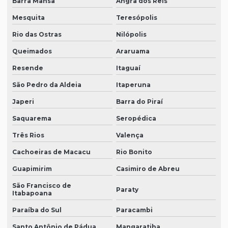
Barra Mansa
Angra dos Reis
Mesquita
Teresópolis
Rio das Ostras
Nilópolis
Queimados
Araruama
Resende
Itaguaí
São Pedro da Aldeia
Itaperuna
Japeri
Barra do Piraí
Saquarema
Seropédica
Três Rios
Valença
Cachoeiras de Macacu
Rio Bonito
Guapimirim
Casimiro de Abreu
São Francisco de
Paraty
Itabapoana
Paraíba do Sul
Paracambi
Santo Antônio de Pádua
Mangaratiba