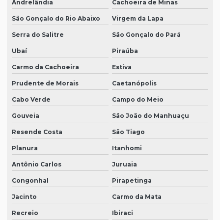
Andrelândia
Cachoeira de Minas
São Gonçalo do Rio Abaixo
Virgem da Lapa
Serra do Salitre
São Gonçalo do Pará
Ubaí
Piraúba
Carmo da Cachoeira
Estiva
Prudente de Morais
Caetanópolis
Cabo Verde
Campo do Meio
Gouveia
São João do Manhuaçu
Resende Costa
São Tiago
Planura
Itanhomi
Antônio Carlos
Juruaia
Congonhal
Pirapetinga
Jacinto
Carmo da Mata
Recreio
Ibiraci