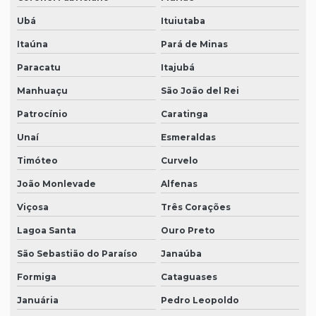
Ubá
Ituiutaba
Itaúna
Pará de Minas
Paracatu
Itajubá
Manhuaçu
São João del Rei
Patrocínio
Caratinga
Unaí
Esmeraldas
Timóteo
Curvelo
João Monlevade
Alfenas
Viçosa
Três Corações
Lagoa Santa
Ouro Preto
São Sebastião do Paraíso
Janaúba
Formiga
Cataguases
Januária
Pedro Leopoldo