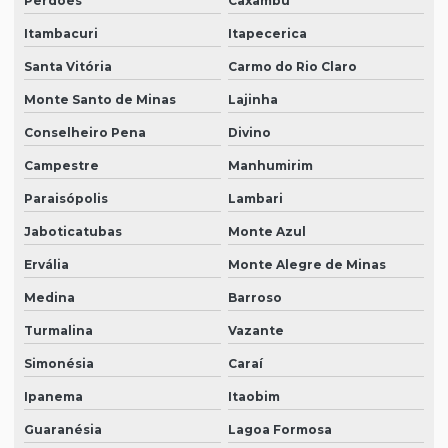
Perdões
Caxambu
Itambacuri
Itapecerica
Santa Vitória
Carmo do Rio Claro
Monte Santo de Minas
Lajinha
Conselheiro Pena
Divino
Campestre
Manhumirim
Paraisópolis
Lambari
Jaboticatubas
Monte Azul
Ervália
Monte Alegre de Minas
Medina
Barroso
Turmalina
Vazante
Simonésia
Caraí
Ipanema
Itaobim
Guaranésia
Lagoa Formosa