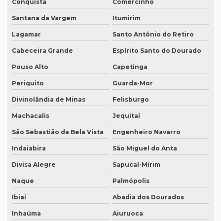
Conquista
Comercinho
Santana da Vargem
Itumirim
Lagamar
Santo Antônio do Retiro
Cabeceira Grande
Espírito Santo do Dourado
Pouso Alto
Capetinga
Periquito
Guarda-Mor
Divinolândia de Minas
Felisburgo
Machacalis
Jequitaí
São Sebastião da Bela Vista
Engenheiro Navarro
Indaiabira
São Miguel do Anta
Divisa Alegre
Sapucaí-Mirim
Naque
Palmópolis
Ibiaí
Abadia dos Dourados
Inhaúma
Aiuruoca