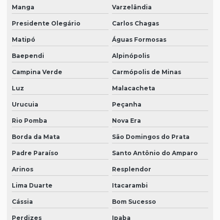
Manga
Varzelândia
Presidente Olegário
Carlos Chagas
Matipó
Águas Formosas
Baependi
Alpinópolis
Campina Verde
Carmópolis de Minas
Luz
Malacacheta
Urucuia
Peçanha
Rio Pomba
Nova Era
Borda da Mata
São Domingos do Prata
Padre Paraíso
Santo Antônio do Amparo
Arinos
Resplendor
Lima Duarte
Itacarambi
Cássia
Bom Sucesso
Perdizes
Ipaba