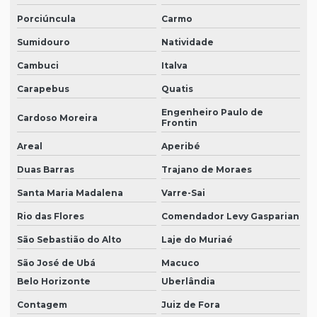
Porciúncula
Carmo
Sumidouro
Natividade
Cambuci
Italva
Carapebus
Quatis
Engenheiro Paulo de
Cardoso Moreira
Frontin
Areal
Aperibé
Duas Barras
Trajano de Moraes
Santa Maria Madalena
Varre-Sai
Rio das Flores
Comendador Levy Gasparian
São Sebastião do Alto
Laje do Muriaé
São José de Ubá
Macuco
Belo Horizonte
Uberlândia
Contagem
Juiz de Fora