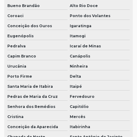
Bueno Brandão
Alto Rio Doce
Coroaci
Ponto dos Volantes
Conceição dos Ouros
Igaratinga
Eugenópolis
Itamogi
Pedralva
Icaraí de Minas
Capim Branco
Canápolis
Urucânia
Ninheira
Porto Firme
Delta
Santa Maria de Itabira
Itaipé
Pedras de Maria da Cruz
Fervedouro
Senhora dos Remédios
Capitólio
Cristina
Mercês
Conceição da Aparecida
Itabirinha
Chapada do Norte
Santo Antônio do Jacinto