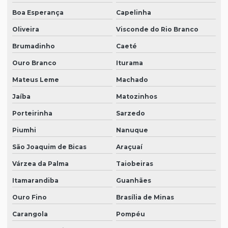
Boa Esperança
Capelinha
Oliveira
Visconde do Rio Branco
Brumadinho
Caeté
Ouro Branco
Iturama
Mateus Leme
Machado
Jaíba
Matozinhos
Porteirinha
Sarzedo
Piumhi
Nanuque
São Joaquim de Bicas
Araçuaí
Várzea da Palma
Taiobeiras
Itamarandiba
Guanhães
Ouro Fino
Brasília de Minas
Carangola
Pompéu