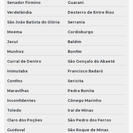
Senador Firmino
Guarani
Verdelândia
Desterro de Entre Rios
São João Batista do Glória
Serrania
Moema
Cordisburgo
Jacuí
Baldim
Munhoz
Bonfim
Curral de Dentro
São Gonçalo do Abaeté
Inimutaba
Francisco Badaró
Confins
Sericita
Maravilhas
Pedra Bonita
Inconfidentes
Cônego Marinho
Toledo
Iraí de Minas
Claro dos Poções
São Pedro dos Ferros
Guidoval
São Roque de Minas