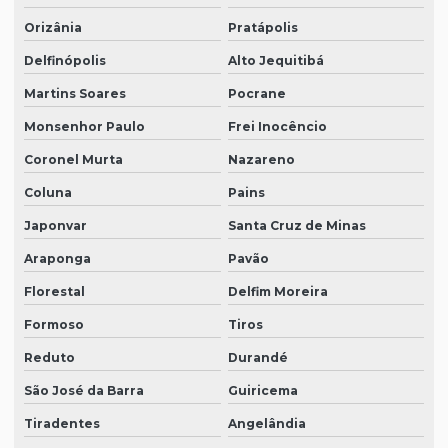
Orizânia
Pratápolis
Delfinópolis
Alto Jequitibá
Martins Soares
Pocrane
Monsenhor Paulo
Frei Inocêncio
Coronel Murta
Nazareno
Coluna
Pains
Japonvar
Santa Cruz de Minas
Araponga
Pavão
Florestal
Delfim Moreira
Formoso
Tiros
Reduto
Durandé
São José da Barra
Guiricema
Tiradentes
Angelândia