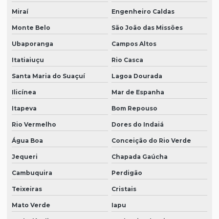
Miraí
Engenheiro Caldas
Monte Belo
São João das Missões
Ubaporanga
Campos Altos
Itatiaiuçu
Rio Casca
Santa Maria do Suaçuí
Lagoa Dourada
Ilicínea
Mar de Espanha
Itapeva
Bom Repouso
Rio Vermelho
Dores do Indaiá
Água Boa
Conceição do Rio Verde
Jequeri
Chapada Gaúcha
Cambuquira
Perdigão
Teixeiras
Cristais
Mato Verde
Iapu