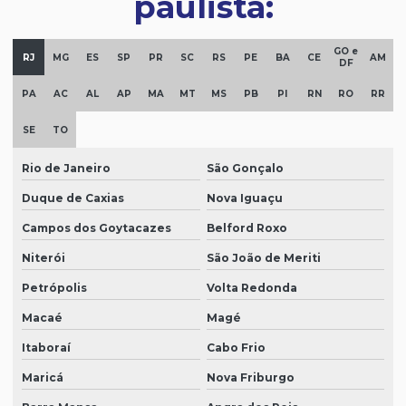
paulista:
GO e
RJ
MG
ES
SP
PR
SC
RS
PE
BA
CE
AM
DF
PA
AC
AL
AP
MA
MT
MS
PB
PI
RN
RO
RR
SE
TO
Rio de Janeiro
São Gonçalo
Duque de Caxias
Nova Iguaçu
Campos dos Goytacazes
Belford Roxo
Niterói
São João de Meriti
Petrópolis
Volta Redonda
Macaé
Magé
Itaboraí
Cabo Frio
Maricá
Nova Friburgo