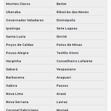
Montes Claros
Betim
Uberaba
Ribeirão das Neves
Governador Valadares
Divinópolis
Ipatinga
Sete Lagoas
Santa Luzia
Ibirité
Poços de Caldas
Patos de Minas
Pouso Alegre
Teófilo Otoni
Varginha
Conselheiro Lafaiete
Sabará
Vespasiano
Barbacena
Araguari
Itabira
Passos
Nova Lima
Araxá
Nova Serrana
Lavras
Coronel Fabriciano
Muriaé