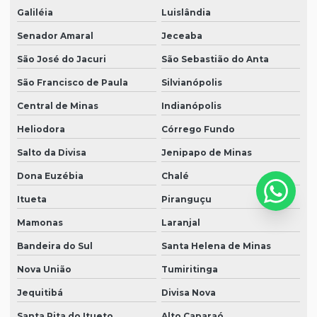
Galiléia
Luislândia
Senador Amaral
Jeceaba
São José do Jacuri
São Sebastião do Anta
São Francisco de Paula
Silvianópolis
Central de Minas
Indianópolis
Heliodora
Córrego Fundo
Salto da Divisa
Jenipapo de Minas
Dona Euzébia
Chalé
Itueta
Piranguçu
Mamonas
Laranjal
Bandeira do Sul
Santa Helena de Minas
Nova União
Tumiritinga
Jequitibá
Divisa Nova
Santa Rita do Itueto
Alto Caparaó