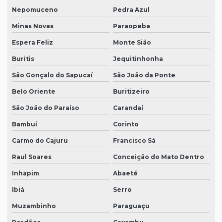
Nepomuceno
Pedra Azul
Minas Novas
Paraopeba
Espera Feliz
Monte Sião
Buritis
Jequitinhonha
São Gonçalo do Sapucaí
São João da Ponte
Belo Oriente
Buritizeiro
São João do Paraíso
Carandaí
Bambuí
Corinto
Carmo do Cajuru
Francisco Sá
Raul Soares
Conceição do Mato Dentro
Inhapim
Abaeté
Ibiá
Serro
Muzambinho
Paraguaçu