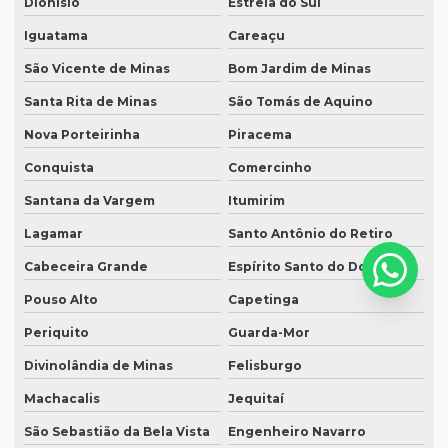
Dionísio
Estrela do Sul
Iguatama
Careaçu
São Vicente de Minas
Bom Jardim de Minas
Santa Rita de Minas
São Tomás de Aquino
Nova Porteirinha
Piracema
Conquista
Comercinho
Santana da Vargem
Itumirim
Lagamar
Santo Antônio do Retiro
Cabeceira Grande
Espírito Santo do Dourado
Pouso Alto
Capetinga
Periquito
Guarda-Mor
Divinolândia de Minas
Felisburgo
Machacalis
Jequitaí
São Sebastião da Bela Vista
Engenheiro Navarro