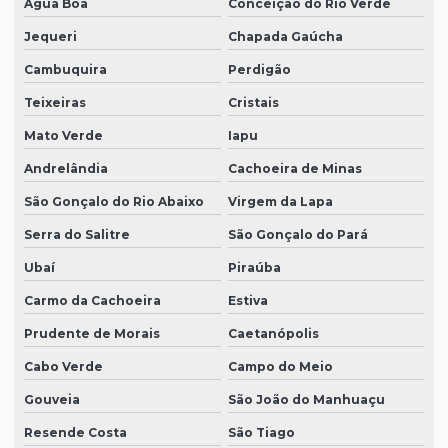
Água Boa
Conceição do Rio Verde
Jequeri
Chapada Gaúcha
Cambuquira
Perdigão
Teixeiras
Cristais
Mato Verde
Iapu
Andrelândia
Cachoeira de Minas
São Gonçalo do Rio Abaixo
Virgem da Lapa
Serra do Salitre
São Gonçalo do Pará
Ubaí
Piraúba
Carmo da Cachoeira
Estiva
Prudente de Morais
Caetanópolis
Cabo Verde
Campo do Meio
Gouveia
São João do Manhuaçu
Resende Costa
São Tiago