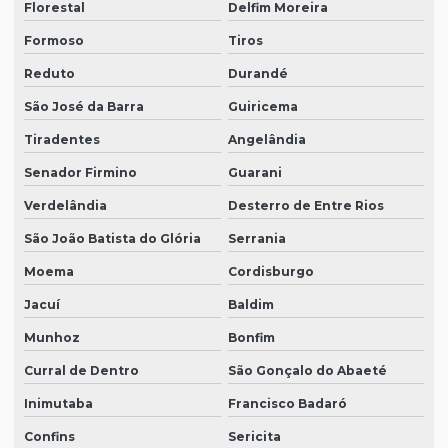
Florestal
Delfim Moreira
Formoso
Tiros
Reduto
Durandé
São José da Barra
Guiricema
Tiradentes
Angelândia
Senador Firmino
Guarani
Verdelândia
Desterro de Entre Rios
São João Batista do Glória
Serrania
Moema
Cordisburgo
Jacuí
Baldim
Munhoz
Bonfim
Curral de Dentro
São Gonçalo do Abaeté
Inimutaba
Francisco Badaró
Confins
Sericita