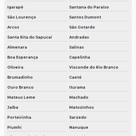
Igarapé
Santana do Paraíso
São Lourenço
Santos Dumont
Arcos
São Gotardo
Santa Rita do Sapucaí
Andradas
Almenara
Salinas
Boa Esperança
Capelinha
Oliveira
Visconde do Rio Branco
Brumadinho
Caeté
Ouro Branco
Iturama
Mateus Leme
Machado
Jaíba
Matozinhos
Porteirinha
Sarzedo
Piumhi
Nanuque