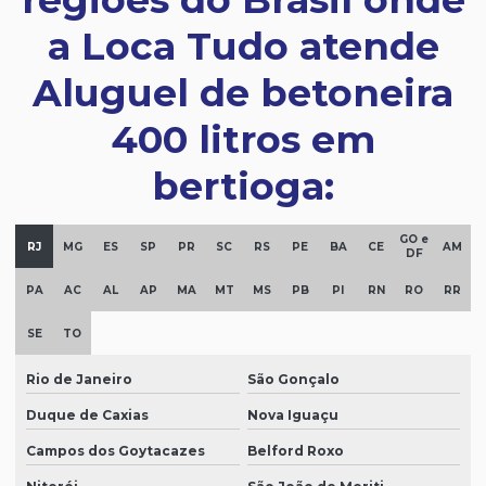
a Loca Tudo atende
Aluguel de betoneira
400 litros em
bertioga:
GO e
RJ
MG
ES
SP
PR
SC
RS
PE
BA
CE
AM
DF
PA
AC
AL
AP
MA
MT
MS
PB
PI
RN
RO
RR
SE
TO
Rio de Janeiro
São Gonçalo
Duque de Caxias
Nova Iguaçu
Campos dos Goytacazes
Belford Roxo