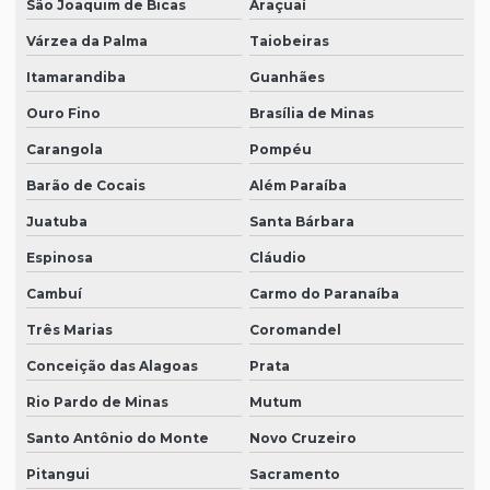
São Joaquim de Bicas
Araçuaí
Várzea da Palma
Taiobeiras
Itamarandiba
Guanhães
Ouro Fino
Brasília de Minas
Carangola
Pompéu
Barão de Cocais
Além Paraíba
Juatuba
Santa Bárbara
Espinosa
Cláudio
Cambuí
Carmo do Paranaíba
Três Marias
Coromandel
Conceição das Alagoas
Prata
Rio Pardo de Minas
Mutum
Santo Antônio do Monte
Novo Cruzeiro
Pitangui
Sacramento