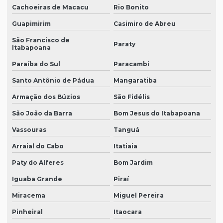
Cachoeiras de Macacu
Rio Bonito
Guapimirim
Casimiro de Abreu
São Francisco de
Paraty
Itabapoana
Paraíba do Sul
Paracambi
Santo Antônio de Pádua
Mangaratiba
Armação dos Búzios
São Fidélis
São João da Barra
Bom Jesus do Itabapoana
Vassouras
Tanguá
Arraial do Cabo
Itatiaia
Paty do Alferes
Bom Jardim
Iguaba Grande
Piraí
Miracema
Miguel Pereira
Pinheiral
Itaocara