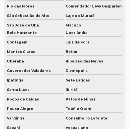
Rio das Flores
Comendador Levy Gasparian
São Sebastião do Alto
Laje do Muriaé
São José de Ubá
Macuco
Belo Horizonte
Uberlândia
Contagem
Juiz de Fora
Montes Claros
Betim
Uberaba
Ribeirão das Neves
Governador Valadares
Divinópolis
Ipatinga
Sete Lagoas
Santa Luzia
Ibirité
Poços de Caldas
Patos de Minas
Pouso Alegre
Teófilo Otoni
Varginha
Conselheiro Lafaiete
Sabará
Vespasiano