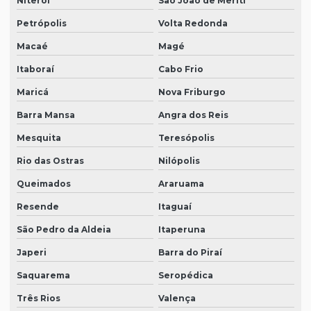
Niterói
São João de Meriti
Petrópolis
Volta Redonda
Macaé
Magé
Itaboraí
Cabo Frio
Maricá
Nova Friburgo
Barra Mansa
Angra dos Reis
Mesquita
Teresópolis
Rio das Ostras
Nilópolis
Queimados
Araruama
Resende
Itaguaí
São Pedro da Aldeia
Itaperuna
Japeri
Barra do Piraí
Saquarema
Seropédica
Três Rios
Valença