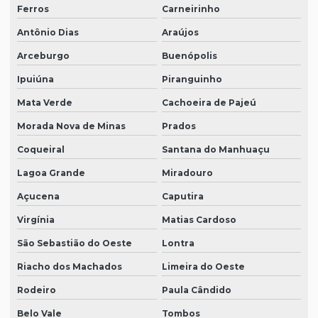
Ferros
Carneirinho
Antônio Dias
Araújos
Arceburgo
Buenópolis
Ipuiúna
Piranguinho
Mata Verde
Cachoeira de Pajeú
Morada Nova de Minas
Prados
Coqueiral
Santana do Manhuaçu
Lagoa Grande
Miradouro
Açucena
Caputira
Virgínia
Matias Cardoso
São Sebastião do Oeste
Lontra
Riacho dos Machados
Limeira do Oeste
Rodeiro
Paula Cândido
Belo Vale
Tombos