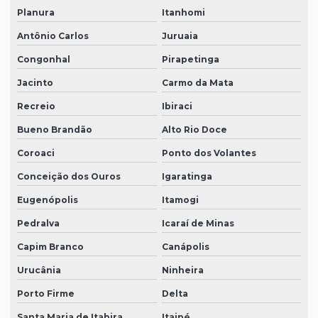
Planura
Itanhomi
Antônio Carlos
Juruaia
Congonhal
Pirapetinga
Jacinto
Carmo da Mata
Recreio
Ibiraci
Bueno Brandão
Alto Rio Doce
Coroaci
Ponto dos Volantes
Conceição dos Ouros
Igaratinga
Eugenópolis
Itamogi
Pedralva
Icaraí de Minas
Capim Branco
Canápolis
Urucânia
Ninheira
Porto Firme
Delta
Santa Maria de Itabira
Itaipé