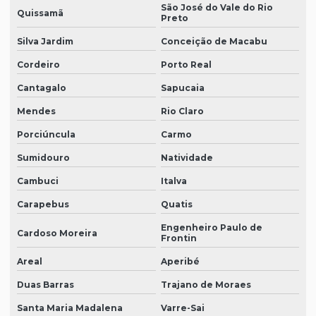
São José do Vale do Rio
Quissamã
Preto
Silva Jardim
Conceição de Macabu
Cordeiro
Porto Real
Cantagalo
Sapucaia
Mendes
Rio Claro
Porciúncula
Carmo
Sumidouro
Natividade
Cambuci
Italva
Carapebus
Quatis
Engenheiro Paulo de
Cardoso Moreira
Frontin
Areal
Aperibé
Duas Barras
Trajano de Moraes
Santa Maria Madalena
Varre-Sai