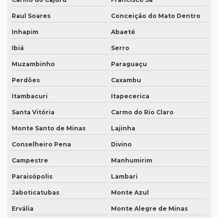
Raul Soares
Conceição do Mato Dentro
Inhapim
Abaeté
Ibiá
Serro
Muzambinho
Paraguaçu
Perdões
Caxambu
Itambacuri
Itapecerica
Santa Vitória
Carmo do Rio Claro
Monte Santo de Minas
Lajinha
Conselheiro Pena
Divino
Campestre
Manhumirim
Paraisópolis
Lambari
Jaboticatubas
Monte Azul
Ervália
Monte Alegre de Minas