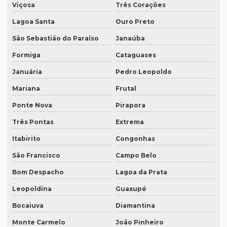
Viçosa
Três Corações
Lagoa Santa
Ouro Preto
São Sebastião do Paraíso
Janaúba
Formiga
Cataguases
Januária
Pedro Leopoldo
Mariana
Frutal
Ponte Nova
Pirapora
Três Pontas
Extrema
Itabirito
Congonhas
São Francisco
Campo Belo
Bom Despacho
Lagoa da Prata
Leopoldina
Guaxupé
Bocaiuva
Diamantina
Monte Carmelo
João Pinheiro