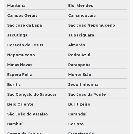
Mantena
Elói Mendes
Campos Gerais
Camanducaia
São José da Lapa
São João Nepomuceno
Jacutinga
Tupaciguara
Coração de Jesus
Aimorés
Nepomuceno
Pedra Azul
Minas Novas
Paraopeba
Espera Feliz
Monte Sião
Buritis
Jequitinhonha
São Gonçalo do Sapucaí
São João da Ponte
Belo Oriente
Buritizeiro
São João do Paraíso
Carandaí
Bambuí
Corinto
Carmo do Cajuru
Francisco Sá