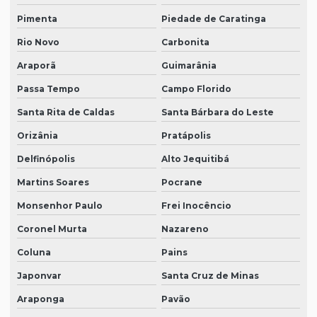
Pimenta
Piedade de Caratinga
Rio Novo
Carbonita
Araporã
Guimarânia
Passa Tempo
Campo Florido
Santa Rita de Caldas
Santa Bárbara do Leste
Orizânia
Pratápolis
Delfinópolis
Alto Jequitibá
Martins Soares
Pocrane
Monsenhor Paulo
Frei Inocêncio
Coronel Murta
Nazareno
Coluna
Pains
Japonvar
Santa Cruz de Minas
Araponga
Pavão