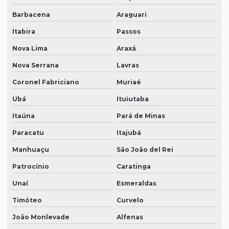
Barbacena
Araguari
Itabira
Passos
Nova Lima
Araxá
Nova Serrana
Lavras
Coronel Fabriciano
Muriaé
Ubá
Ituiutaba
Itaúna
Pará de Minas
Paracatu
Itajubá
Manhuaçu
São João del Rei
Patrocínio
Caratinga
Unaí
Esmeraldas
Timóteo
Curvelo
João Monlevade
Alfenas