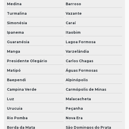
Medina
Barroso
Turmalina
Vazante
Simonésia
Caraí
Ipanema
Itaobim
Guaranésia
Lagoa Formosa
Manga
Varzelândia
Presidente Olegário
Carlos Chagas
Matipó
Águas Formosas
Baependi
Alpinópolis
Campina Verde
Carmópolis de Minas
Luz
Malacacheta
Urucuia
Peçanha
Rio Pomba
Nova Era
Borda da Mata
São Domingos do Prata