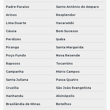
Padre Paraíso
Santo Antônio do Amparo
Arinos
Resplendor
Lima Duarte
Itacarambi
Cássia
Bom Sucesso
Perdizes
Ipaba
Piranga
Santa Margarida
Poço Fundo
Nova Resende
Raposos
Tocantins
Campanha
Mário Campos
Santa Juliana
Passa Quatro
Cruzília
São João Evangelista
Itanhandu
Alvinópolis
Brasilândia de Minas
Botelhos